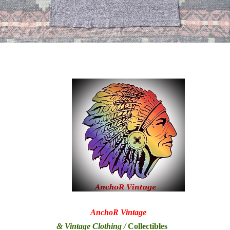
Anc
hoR Vi
ntage
& Vintage Clothing /
Collectibles