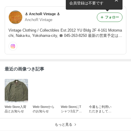
会員登録は不要です
⚓️ AnchoR Vintage ⚓️
フォロー
AnchoR Vintage
Vintage Clothing / Collectibles Est.2012 YU Bldg 2F 4-161 Motoma
chi, Naka-ku, Yokohama-city, ☎️ 045-263-8250 最新の営業予定はブ
ログ記事をご覧下さい。 Mail: anchorvintage@nifty.com Web Stor
e: http://anchor-vintage.ocnk.net/
最近の画像つき記事
Web-Store入荷
Web-Storeから
Web-StoreにT
今週もご利用い
品とお知らせ
のお知らせ
シャツ2点アッ
ただきましてあ
プ致しました。
りがとうござい
ました！
もっと見る