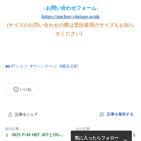
↓お問い合わせフォーム↓
https://anchor-vintage.ocnk
(サイズのお問い合わせの際は普段着用のサイズもお知ら
せください)
#
Tシャツ
#
ヴィンテージ
#
横浜元町
いいね
記事を報告する
記事をシェア
前の記事
次の記事
NOS P-44 HBT JKTとOG-10
USN Denim JacketとCham
気に入ったらフォロー
7パンツです
bray Shirt