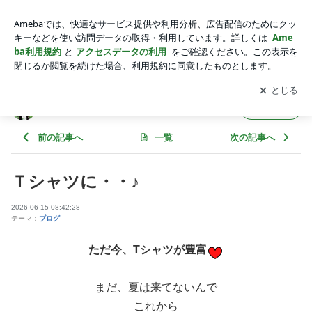
Ｔシャツに・・♪ | Un Naughty アン・ノーティー
アプリをダウンロードして
ブログの更新通知
を受け取りまし
開く
ょう。
Un Naughty アン・ノーティー
フォロー
前の記事へ
一覧
次の記事へ
Ｔシャツに・・♪
2026-06-15 08:42:28
テーマ：
ブログ
ただ今、Tシャツが豊富
まだ、夏は来てないんで
これから