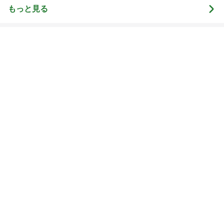
毎日笑顔で過ごし
に・・・
モモ母さん
illallan
もっと見る
オフィシャルブロガーランキング
総合ランキング
すべて見る
1
2
3
市川團十郎白
小林麻央
だいたひかる
桃
クロ
猿
急上昇ランキング
すべて見る
1
2
3
4
5