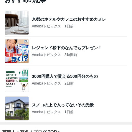
犬との生活
39,917人参加中
1
しろとくろしろ
たまねぎ
2
まりんPAPAのブログ
まりんPAPA
3
PECOいぬ部 Byチコママ
チコママ
4
5
6
7
8
愛の肉球会
さかがみ家老
高野由磨子
love-3025のブ
白柴 『きな
監事の独り言
犬老猫ホームt
（有美子）の
ログ
こ』 のお気楽
erra-pa 寮長タ
ブログ
ブログ
カの奮闘日記
もっと見る