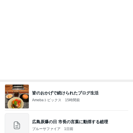
薬が貰えず汗でドロドロだった日
Amebaトピックス
12時間前
夫とファミレスで晩ごはん
武東由美オフィシャルブログ「MOTOちゃんとのは
1日前
っぴぃな毎日」Powered by Ameba
5人家族の支出でダントツなもの
Amebaトピックス
1日前
同じ夢
四コマ戦士 パパ戦記
10日前