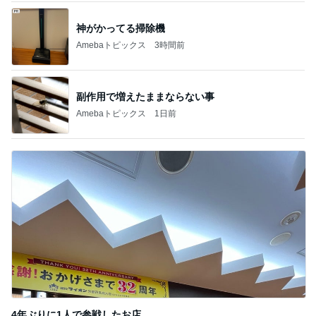
魚を注文せず食べたスシローの品
Amebaトピックス
1日前
斎藤元彦がぶらぶら動画のアップを止めた
Bank of Dreamの公営競技はどこへ行く
9日前
5色のプレート付きのネックレス
Amebaトピックス
1日前
ありがとうございます
市川團十郎白猿オフィシャルB
2日前