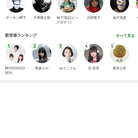
すだちでさっぱりな鯛の出汁茶漬け
Amebaトピックス
1日前
学生
日本人
7日前