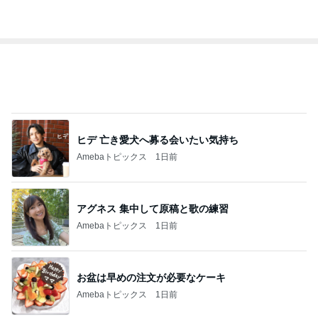
デーモン閣下
片岡愛之助
林下清志(ビッ
沢田聖子
金沢克彦
グダディ)
新登場ランキング
すべて見る
1
2
3
4
5
BEYOOOOO
島倉りか
ゆうこりん
石 安伊
蒼井心音
NDS
皆のおかげで続けられたブログ生活
Amebaトピックス
15時間前
広島原爆の日 市長の言葉に動揺する総理
ブルーサファイア
1日前