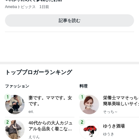
パートになった際の衝撃的な年収
Amebaトピックス
1日前
７人待ち
沢田聖子オフィシャルブログ「In My Heartな旅日
2日前
記」by Ameba