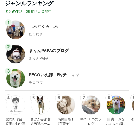
記事を読む
トップブロガーランキング
ファッション
料理
1
1
妻です。ママです。女
栄養士ママそっち
です。
簡単美味しいサイ
献立
eri.
そっち～
2
2
40代からの大人カジュ
ゆうき酒場
アルを品良く着こなす
ゆうき
ファッションブログ
えりん
3
3
銀の滴降る降るまわり