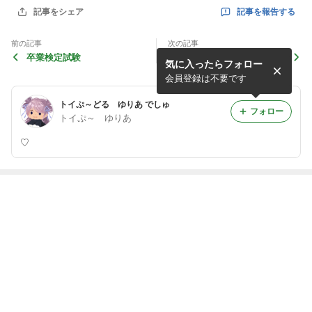
記事を報告する
記事をシェア
前の記事
次の記事
卒業検定試験
いい表情♪
気に入ったらフォロー
会員登録は不要です
トイぷ～どる ゆりあ でしゅ
フォロー
トイぷ～ ゆりあ
♡
最近の画像つき記事
Hero・・・ヒー
お迎えに行って
ひさびさにポメ
初めてのおしょ
ロー・・・緋
きました♪
ベビー♪
と！
色？？？