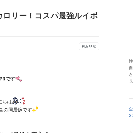
カロリー！コスパ最強ルイボ
性
自
き
PRです
長
にちは
全
舎の同居嫁です
3
よ