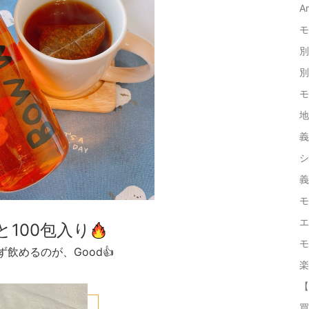
A
モ
別
別
モ
地
義
シ
義
モ
エ
と100包入り
モ
飲めるのが、Good👍
楽
【
買