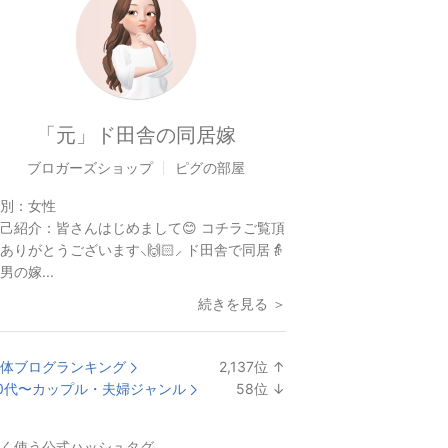
「元」ド田舎の同居嫁
ブロガーズショップ
ピグの部屋
別：
女性
己紹介：
皆さんはじめまして😊 コチラご覧頂
ありがとうございます⸜🙌🏻⸝‍ ド田舎で同居👵
男の嫁...
続きを見る ＞
体ブログランキング
2,137
位
↑
ラ
0代〜カップル・夫婦ジャンル
58
位
↓
ン
ラ
キ
ン
く使う公式ハッシュタグ
ン
キ