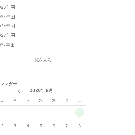
026
年
開
025
年
く
開
024
年
く
開
023
年
く
開
022
年
く
開
く
一覧を見る
レンダー
2026年 8月
日
月
火
水
木
金
土
1
2
3
4
5
6
7
8