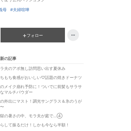
グ
ン
義母
#夫婦喧嘩
上
グ
昇
下
降
フォロー
新の記事
ラ夫のアポ無し訪問思い出す夏休み
ちもち食感がおいしい♡話題の焼きドーナツ
のメイク崩れ予防に！ついでに前髪もサラサ
なマルチパウダー
の外出にマスト！調光サングラス＆氷のうが
〜
地獄の暑さの中、モラ夫が庭で…④
らして振るだけ！しかも今なら半額！