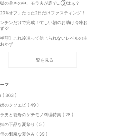
地獄の暑さの中、モラ夫が庭で…③はぁ？
20%オフ」たった2日だけファスティング！
ンチンだけで完成！忙しい朝のお助け冷凍お
ず♡
半額】これ冷凍って信じられないレベルの主
おかず
一覧を見る
ーマ
 ( 363 )
姉のクソエピ ( 49 )
ラ男と義母のゲテモノ料理特集 ( 28 )
姉の下品な夏祭り ( 5 )
母の邪魔な夏休み ( 39 )