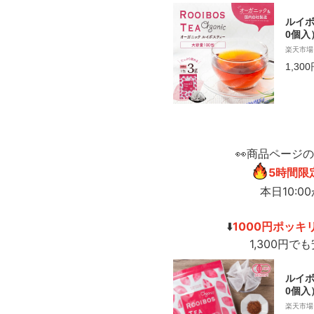
ルイボ
0個入
可 ／
楽天市場
カフェ
1,30
ンカロ
👀商品ページ
5時間限
本日10:0
⬇️
1000円ポッキ
1,300円で
ルイボ
0個入
可 ／
楽天市場