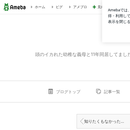
見向きもしなかった
ホーム
ピグ
アメブロ
ノンカフェイン＆ノンカロリー！コスパ最強ルイボスティー |
頭のイカれた幼稚な義母と11年同居してま
ブログトップ
記事一覧
知りたくもなかったクソ義姉の現在①