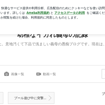
ご飯の急なブーム
芸能人ブログ
人気ブログ
新規登録
 幼稚なイカれ義母の記録
幼稚なイカれ義母の記録
した。意地汚くて下品で浅ましい義母の愚痴ブログです。現在は
画像一覧
動画一覧
プ
プール遊び中に突撃訪問してきたアイツ「66」子供？