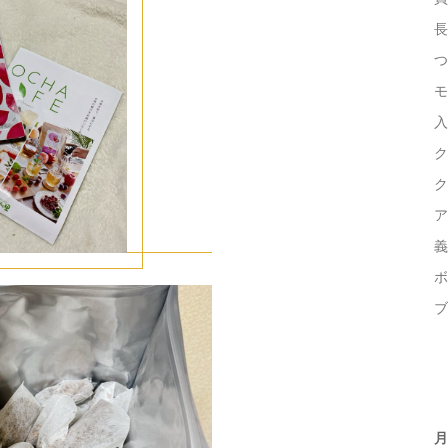
長
つ
モ
入
ク
ク
ア
義
ボ
ブ
月