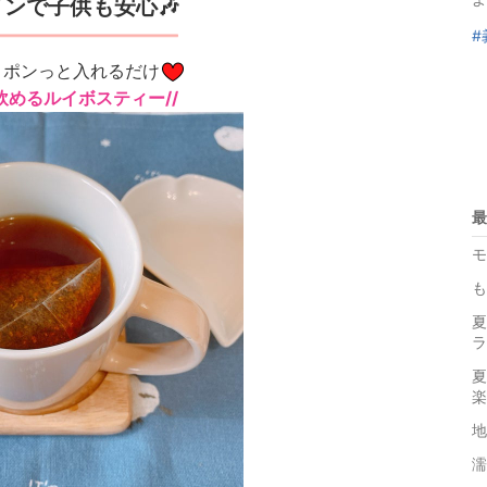
ンで子供も安心🎶
#
、ポンっと入れるだけ
飲めるルイボスティー//
最
モ
も
夏
ラ
夏
楽
濡