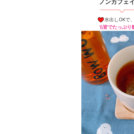
ノンカフェイ
水出しOKで
\\皆でたっぷり