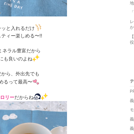
「
レ
か
ンッと入れるだけ
ティー楽しめる〜‼️
【
役
ミネラル豊富だから
にも良いのよね
だから、外出先でも
テ
めるって最高〜
PR
ロリー
だからね
義
モ
義
義