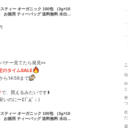
スティー オーガニック 100包 （3g×10
） お徳用 ティーバッグ 送料無料 水出し
 有機 ルイボス 健康茶 ティーパック ノン
イン お茶 3グラム おすすめ 濃い 味 ノ
0円
リー ダイエット
のバナー見てたら発見👀
こ
定のタイムSALE
仙
0から14:59まで
A
と
リ
で、買えるみたいです
⬇️
脊
も安いのに〜Σ(ﾟдﾟ；)
つ
友
スティー オーガニック 100包 （3g×10
だ
） お徳用 ティーバッグ 送料無料 水出し
 有機 ルイボス 健康茶 ティーパック ノン
還