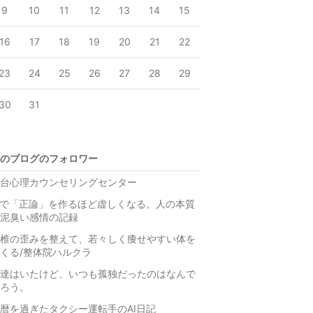
9
10
11
12
13
14
15
16
17
18
19
20
21
22
23
24
25
26
27
28
29
30
31
のブログのフォロワー
台心理カウンセリングセンター
Iで「正論」を作るほど虚しくなる。人の本質
泥臭い感情の記録
椎の歪みを整えて、若々しく痩せやすい体を
くる/整体院ハルクラ
達はいたけど、いつも孤独だったのはなんで
ろう。
暦を過ぎたタクシー運転手のAI日記