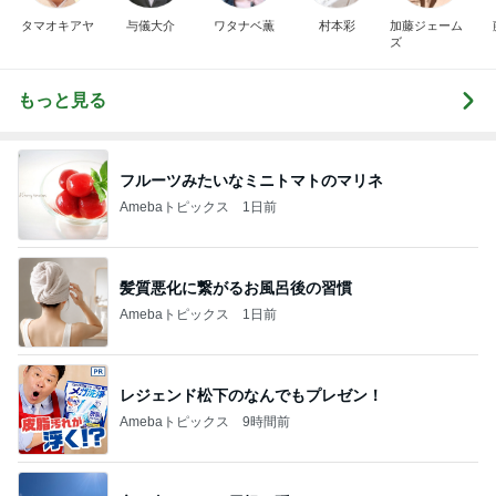
タマオキアヤ
与儀大介
ワタナベ薫
村本彩
加藤ジェーム
ズ
もっと見る
フルーツみたいなミニトマトのマリネ
Amebaトピックス
1日前
髪質悪化に繋がるお風呂後の習慣
Amebaトピックス
1日前
レジェンド松下のなんでもプレゼン！
Amebaトピックス
9時間前