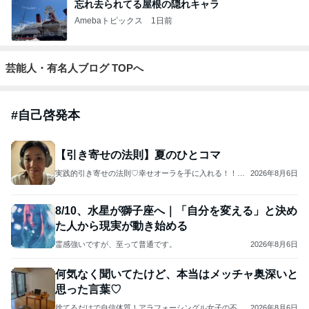
忘れ去られてる屋根の隠れキャラ
Amebaトピックス
1日前
芸能人・有名人ブログ TOPへ
#
自己啓発本
【引き寄せの法則】夏のひとコマ
実践的引き寄せの法則♡幸せオーラを手に入れる！！ス
2026年8月6日
ピリチュアルスタイリストReiko I小川玲子
8/10、水星が獅子座へ｜「自分を変える」と決め
た人から現実が動き始める
霊感強いですが、至って普通です。
2026年8月6日
何気なく聞いてたけど、本当はメッチャ奥深いと
思った言葉♡
捨てるだけで自信体質！アラフォーシングル女子の不安
2026年8月6日