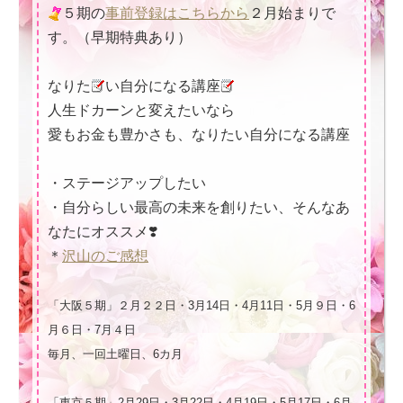
５期の
事前登録はこちらから
２月始まりで
す。（早期特典あり）
なりた
い自分になる講座
人生ドカーンと変えたいなら
愛もお金も豊かさも、なりたい自分になる講座
・ステージアップしたい
・自分らしい最高の未来を創りたい、そんなあ
なたにオススメ❣️
＊
沢山のご感想
「大阪５期」２月２２日・3月14日・4月11日・5月９日・6
月６日・7月４日
毎月、一回土曜日、6カ月
「東京５期」2月29日・3月22日・4月19日・5月17日・6月