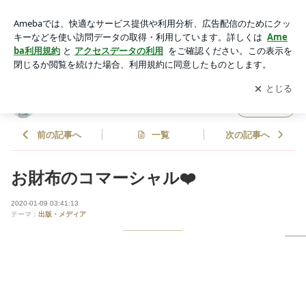
お財布のコマーシャル❤️ | 浅野美佐子オフィシャルブログ「魂
覚醒」Powered by Ameba
アプリをダウンロードして
ブログの更新通知
を受け取りまし
開く
ょう。
浅野美佐子オフィシャルブログ「魂覚醒」
フォロー
前の記事へ
一覧
次の記事へ
お財布のコマーシャル❤️
2020-01-09 03:41:13
テーマ：
出版・メディア