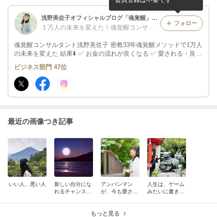
浅野美佐子オフィシャルブログ「魂覚醒」Powered by Ameba
フォロー
１万人の未来を変えた！魂覚醒コンサルタント 浅野美佐子
魂覚醒コンサルタント浅野美佐子 密教33年魂覚醒メソッドで1万人
の未来を変えた 結果⬇️ ✅ お金の流れが良くなる ✅ 愛される・良い
ご縁に恵まれる ✅ 運が良くなる ✅ ブレない自分になる ✅ 心が軽
ビジネス部門 47位
くなり、不安や迷いが消える ✅思った以上の運命に導かれる
最近の画像つき記事
いい人、悪い人
新しい自分にな
アンパンマン
人生は、ゲーム
れるチャンス
が、今も愛され
みたいに書き変
【水瓶座満月】
続ける理由
えていい
もっと見る