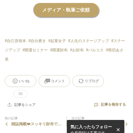
メディア・執筆ご依頼
#
自己啓発本
#
自分磨き
#
起業女子
#
人生のステージアップ
#
ステー
ジアップ
#
開運セミナー
#
開運財布
#
お財布
#
バルコス
#
熊切あさ
美
いいね
コメント
リブログ
30
記事を報告する
記事をシェア
前の記事
次の記事
雑誌掲載❤️スッキリ財布でお
TV出演❤️
気に入ったらフォロー
金に愛される
会員登録は不要です