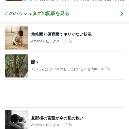
を一生モノの自信に変える♡ 断捨離®トレーナーかみべ
っぷせいこ
このハッシュタグの記事を見る
幼稚園と保育園でキリがない状況
Amebaトピックス
1日前
開卡
くいしんぼうCAMのもっとおいしい台湾!!!!
3日前
旦那様の言葉が今の私の救い
Amebaトピックス
1日前
TOPTOY☆Cocoa Workshop
ディズニーファン Dのブログ
9日前