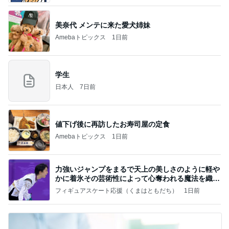
美奈代 メンテに来た愛犬姉妹
Amebaトピックス
1日前
学生
日本人
7日前
値下げ後に再訪したお寿司屋の定食
Amebaトピックス
1日前
力強いジャンプをまるで天上の美しさのように軽や
かに着氷その芸術性によって心奪われる魔法を織り
なす
フィギュアスケート応援（くまはともだち）
1日前