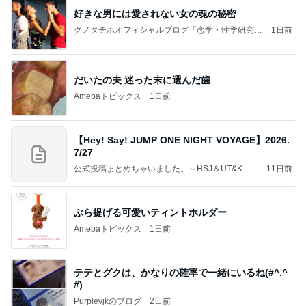
好きな男には愛されない女の魂の秘密
クノタチホオフィシャルブログ「恋学・性学研究
1日前
室」Powered by Ameba
だいたの夫 迷った末に選んだ歯
Amebaトピックス
1日前
【Hey! Say! JUMP ONE NIGHT VOYAGE】2026.
7/27
公式投稿まとめちゃいました。～HSJ＆UT&K.O.
11日前
～
ぶら提げる可愛いティントホルダー
Amebaトピックス
1日前
テテとグクは、かなりの確率で一緒にいるね(#^.^
#)
Purplevjkのブログ
2日前