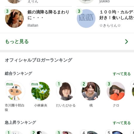
えりん
yukiko
ンテリアのきろく
3
3
銀の滴降る降るまわり
１００均・カルデ
に・・・
好き！食いしん坊
らりん☆のブログ
illallan
☆きらりん☆
もっと見る
オフィシャルブロガーランキング
総合ランキング
すべて見る
1
2
3
市川團十郎白
小林麻央
だいたひかる
桃
クロ
猿
急上昇ランキング
すべて見る
1
2
3
4
5