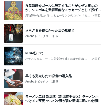
涅槃寂静をゴールに設定することがなぜ大事なの
か、シンボルを受容可能なメッセージとして投げる
ことが
気功師から見たバレエとヒーリングのコツ～「まと
4日前
いのば」ブログ
入らざるを得なかった店の店構え
Amebaトピックス
1日前
NISA①(;'∀')
パラスジュエリー（白美女神宝珠）の夢の記録
14日前
（続編）
早くも完走した11店舗の購入品
Amebaトピックス
1日前
ラーメン二郎 新潟店【新潟市中央区】ラーメン小
つけメン変更 ツルパツ麺が旨い新潟二郎のつけ麺