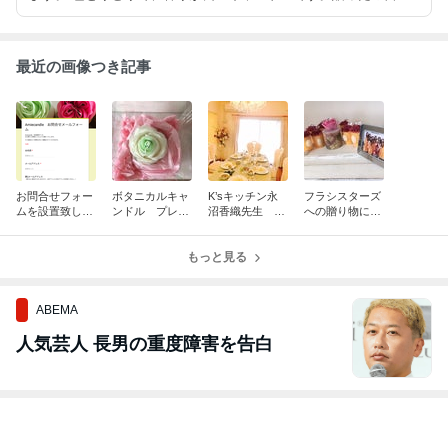
も嬉しくなるキャンドルを大好きなあの子にプレゼントしません
か。
最近の画像つき記事
お問合せフォー
ボタニカルキャ
K’sキッチン永
フラシスターズ
ムを設置致しま
ンドル プレゼ
沼香織先生 オ
への贈り物にキ
した。
ント 全国発送
ーダーメイドキ
ャンドルを作り
もいたしており
ャンドル
ました。
ます。
もっと見る
ABEMA
人気芸人 長男の重度障害を告白