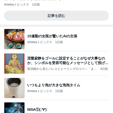
Amebaトピックス
1日前
記事を読む
15連勤の女医が驚いたAIの主張
Amebaトピックス
1日前
涅槃寂静をゴールに設定することがなぜ大事なの
か、シンボルを受容可能なメッセージとして投げる
ことが
気功師から見たバレエとヒーリングのコツ～「まと
4日前
いのば」ブログ
いつもより泡が大きな泡泡タイム
Amebaトピックス
1日前
NISA①(;'∀')