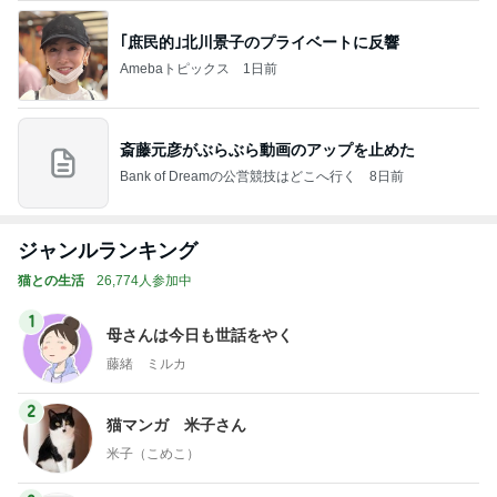
｢庶民的｣北川景子のプライベートに反響
Amebaトピックス
1日前
斎藤元彦がぶらぶら動画のアップを止めた
Bank of Dreamの公営競技はどこへ行く
8日前
ジャンルランキング
猫との生活
26,774人参加中
1
母さんは今日も世話をやく
藤緒 ミルカ
2
猫マンガ 米子さん
米子（こめこ）