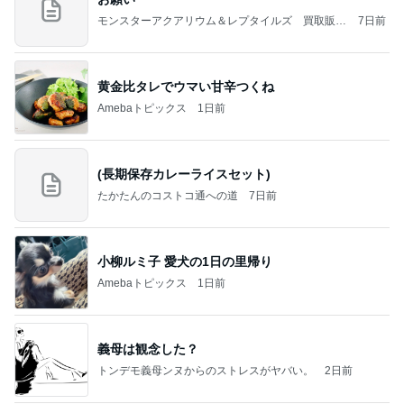
モンスターアクアリウム＆レプタイルズ 買取販売
7日前
情報
黄金比タレでウマい甘辛つくね
Amebaトピックス
1日前
(長期保存カレーライスセット)
たかたんのコストコ通への道
7日前
小柳ルミ子 愛犬の1日の里帰り
Amebaトピックス
1日前
義母は観念した？
トンデモ義母ンヌからのストレスがヤバい。
2日前