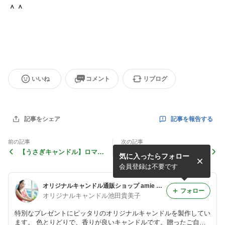
＾＾
いいね
コメント
リブログ
記事を報告する
記事をシェア
前の記事
次の記事
【うさぎキャンドル】ロマン
【うさぎキャンドル】感覚が
気に入ったらフォロー
チストな貴女へ＾＾
鋭く、忍耐強い貴女へ☆
会員登録は不要です
オリジナルキャンドル通販ショップ amie candle 結婚式 贈り物 プレゼントキャンドル
フォロー
オリジナルキャンドル池田貴美子
特別なプレゼントにピッタリのオリジナルキャンドルを製作してい
ます。 色とりどりで、香りが良いキャンドルです。贈ったご自身