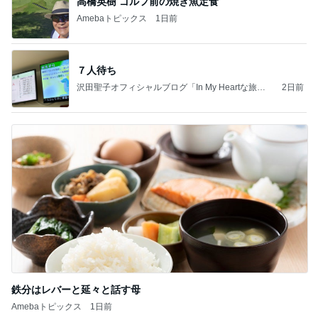
高橋英樹 ゴルフ前の焼き魚定食
Amebaトピックス
1日前
７人待ち
沢田聖子オフィシャルブログ「In My Heartな旅日
2日前
記」by Ameba
鉄分はレバーと延々と話す母
Amebaトピックス
1日前