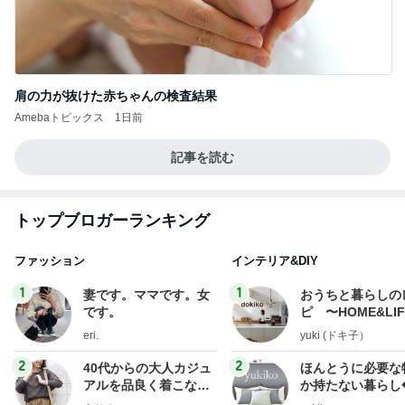
肩の力が抜けた赤ちゃんの検査結果
Amebaトピックス
1日前
記事を読む
トップブロガーランキング
ファッション
インテリア&DIY
1
1
妻です。ママです。女
おうちと暮らしの
です。
ピ 〜HOME&LI
eri.
yuki (ドキ子）
2
2
40代からの大人カジュ
ほんとうに必要な
アルを品良く着こなす
か持たない暮らし
ファッションブログ
ep Life Simple