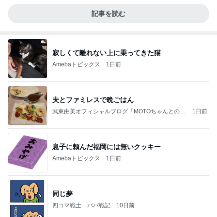
記事を読む
寂しくて離れない上に乗ってきた猫
Amebaトピックス
1日前
夫とファミレスで晩ごはん
武東由美オフィシャルブログ「MOTOちゃんとのは
1日前
っぴぃな毎日」Powered by Ameba
息子に頼んだ福岡には無いクッキー
Amebaトピックス
1日前
同じ夢
四コマ戦士 パパ戦記
10日前