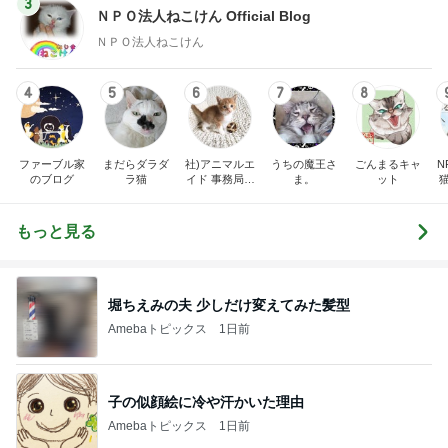
3
ＮＰＯ法人ねこけん Official Blog
ＮＰＯ法人ねこけん
4
5
6
7
8
ファーブル家
まだらダラダ
社)アニマルエ
うちの魔王さ
ごんまるキャ
N
のブログ
ラ猫
イド 事務局＆
ま。
ット
みんなの日記
もっと見る
堀ちえみの夫 少しだけ変えてみた髪型
Amebaトピックス
1日前
子の似顔絵に冷や汗かいた理由
Amebaトピックス
1日前