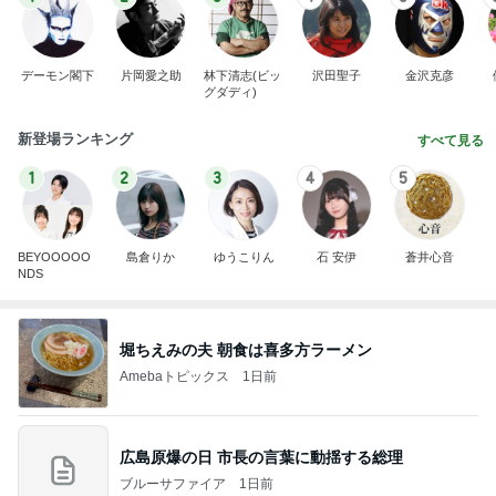
デーモン閣下
片岡愛之助
林下清志(ビッ
沢田聖子
金沢克彦
グダディ)
新登場ランキング
すべて見る
1
2
3
4
5
BEYOOOOO
島倉りか
ゆうこりん
石 安伊
蒼井心音
NDS
堀ちえみの夫 朝食は喜多方ラーメン
Amebaトピックス
1日前
広島原爆の日 市長の言葉に動揺する総理
ブルーサファイア
1日前