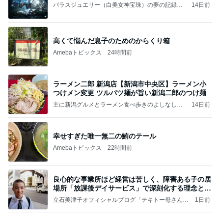
パラスジュエリー（白美女神宝珠）の夢の記録
14日前
（続編）
高くて悩んだ息子のためのからくり箱
Amebaトピックス
24時間前
ラーメン二郎 新潟店【新潟市中央区】ラーメン小
つけメン変更 ツルパツ麺が旨い新潟二郎のつけ麺
主に新潟グルメとラーメン食べ歩きのよしなしご
14日前
と
幸せすぎた唯一無二の鮪のテール
Amebaトピックス
22時間前
良心的な事業所ほど経営は苦しく、障害ある子の居
場所「放課後デイサービス」で深刻化する理念と現
実の
立石美津子オフィシャルブログ「テキトー母さんの
1日前
すすめ」Powered by Ameba