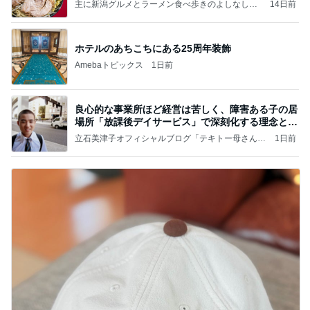
主に新潟グルメとラーメン食べ歩きのよしなしご
14日前
と
ホテルのあちこちにある25周年装飾
Amebaトピックス
1日前
良心的な事業所ほど経営は苦しく、障害ある子の居
場所「放課後デイサービス」で深刻化する理念と現
実の
立石美津子オフィシャルブログ「テキトー母さんの
1日前
すすめ」Powered by Ameba