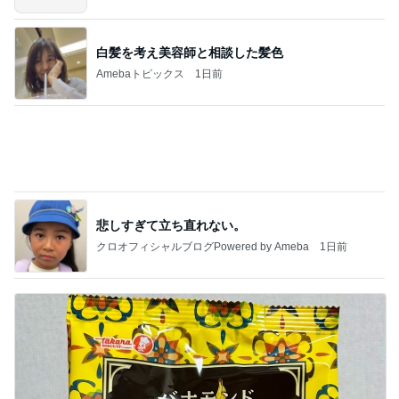
四コマ戦士 パパ戦記
7日前
緩急が最高なマンゴーパフェ
Amebaトピックス
1日前
きっと高市ってこの時代に嘘、誤魔化し、はぐらか
しても【バレない】【通用する】とでも思ってたん
だろ
広報 いぬねこ本舗
9日前