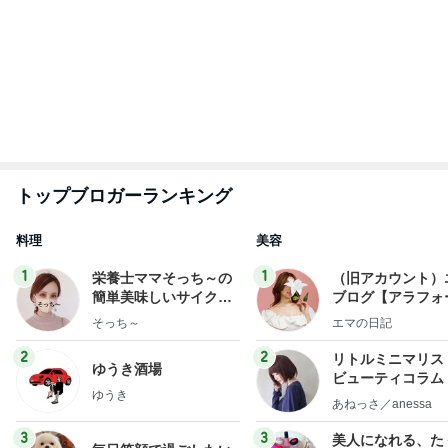
オフィシャルブロガーランキング
総合ランキング
すべて見る
1
2
3
市川團十郎白
小林麻央
だいたひかる
桃
クロ
猿
急上昇ランキング
すべて見る
1
2
3
4
5
EBiDAN 39&Ki
高山善廣
こいたん
島倉りか
つばきファク
DS
トリー
新登場ランキング
すべて見る