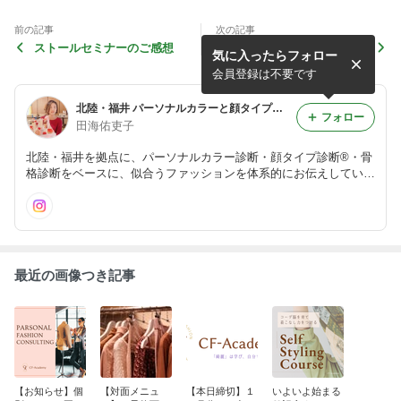
前の記事
次の記事
ストールセミナーのご感想
万年ダイエッター
気に入ったらフォロー
会員登録は不要です
北陸・福井 パーソナルカラーと顔タイプ・骨格診断 Color＆Fashion Academy
フォロー
田海佑吏子
北陸・福井を拠点に、パーソナルカラー診断・顔タイプ診断®・骨
格診断をベースに、似合うファッションを体系的にお伝えしていま
す。
最近の画像つき記事
【お知らせ】個
【対面メニュ
【本日締切】１
いよいよ始まる