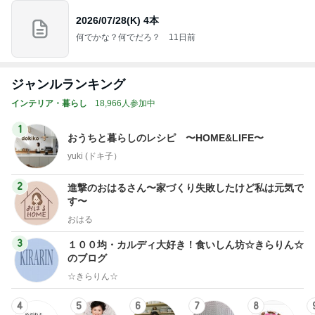
ジャンルランキング
インテリア・暮らし
18,966人参加中
1
おうちと暮らしのレシピ 〜HOME&LIFE〜
yuki (ドキ子）
2
進撃のおはるさん〜家づくり失敗したけど私は元気で
す〜
おはる
3
１００均・カルディ大好き！食いしん坊☆きらりん☆
のブログ
☆きらりん☆
4
5
6
7
8
めがねとかも
元祖サロネー
65点の暮らし
HEY OMEM
あさこの日々
めと北欧暮ら
ゼ マダム市川
かた。
E！〜0からの
（5人家族・投
ザ
し
のほのぼのブ
家づくり〜
資・家計簿・
納