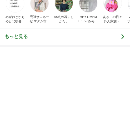
ログ
雑貨）
もっと見る
トップブロガーランキング
料理
美容
1
1
栄養士ママそっち～の
（旧アカウント）
簡単美味しいサイクル
ブログ【アラフォ
献立
社売却セカンドラ
そっち～
エマの日記
フ】
2
2
リトルミニマリス
ゆうき酒場
ビューティコラム 
ゆうき
little minimalist'
あねっさ／anessa
uty colum
3
3
美人になれる、た
毎日笑顔で過ごしたい
んの魔法
モモ母さん
hiromi
もっと見る