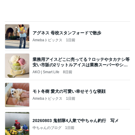
期間限定のガッツリ濃厚ラーメン
Amebaトピックス
17時間前
当ブログの売り上げ件数、一部公開します…
世帯年収500万 ゆるゆる4人家族の節約ブログ 〜
1日前
ケチ旦那と金銭感覚マヒ嫁の日々〜
妻に理解されないゲーム教育法
Amebaトピックス
1日前
美味しいお茶とお菓子で。母とティータイム
小林礼奈オフィシャルブログ「小林礼奈のブーブー
8日前
ブログ」Powered by Ameba