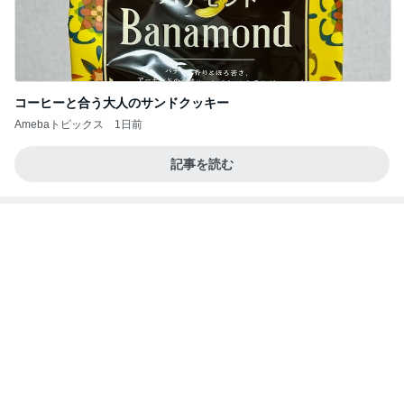
よく食べる娘の増えてきた忘れ物
Amebaトピックス
16時間前
記事を読む
渡辺美奈代 欲しかった保存容器
Amebaトピックス
1日前
今週から停電が始まる?! 片山さつき大臣の警告がE
BS、RV、そしてGESARA宣言が⁈
心の道標【旧：ヤ～ベェのブログ】
4時間前
アグネス 母校スタンフォードで散歩
Amebaトピックス
1日前