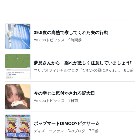
旦那の行動を疑ってしまう正直な気持ち
Amebaトピックス
1日前
アルツハイマー病が第3の糖尿病と呼ばれる理由…
糖の摂りすぎが脳細胞を破壊しかねないインスリン
の恐
サクラサク ご縁の神様ありがとうございます☆
5日前
川崎希 褒められたレストラン
Amebaトピックス
2日前
ホルヘとタマラと海の見えるレストランに
アレクサンダー オフィシャルブログ「ねこのしっ
2日前
ぽ欲しいな」Powered by Ameba