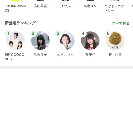
明日は1人で
だいたひかるオフィシャルブログ Powered by
22時間前
Ameba
我慢できなくなりハワイで念願のお鮨
Amebaトピックス
1日前
2026/07/28(K) 4本
何でかな？何でだろ？
11日前
白髪を考え美容師と相談した髪色
Amebaトピックス
1日前
悲しすぎて立ち直れない。
クロオフィシャルブログPowered by Ameba
1日前