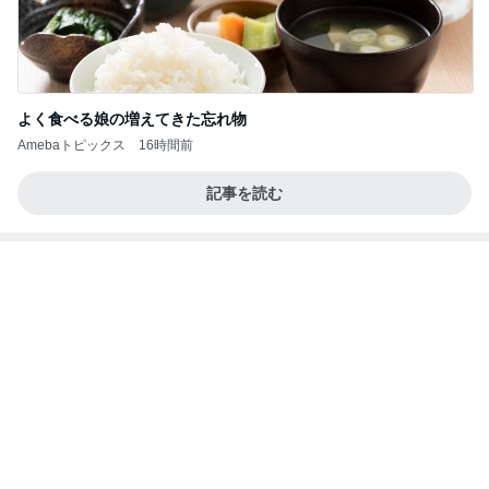
ポップマートDIMOO×ピクサー☆
ディズニーファン Dのブログ
7日前
軽井沢で食べ歩きもできる手巻き寿司
Amebaトピックス
20時間前
《3年連続》瑶子さま 懇意の高級カーディーラー
協賛のイベントにご出席…宮内庁が懸念する“熱心
すぎ
hirokoの✿Love＆Awakening✿
8日前