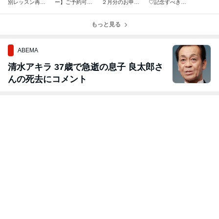
別レッスン再開
ー】ご予約可能
２月分のお申込
♡記念すべきコ
します！
日
みは11/10まで
ーディネートデ
♡
ビュー♡
もっと見る
ABEMA
清水アキラ 37歳で急逝の息子 良太郎さ
んの死去にコメント