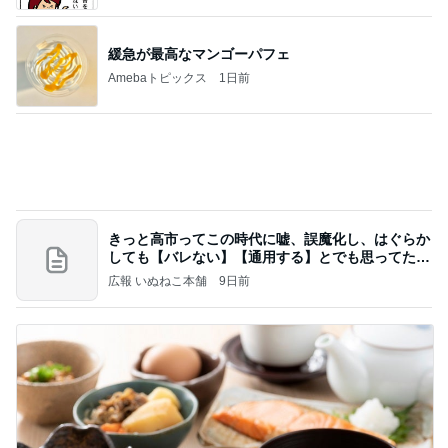
Amebaトピックス
1日前
あいのりクロ 図々しい人って、こういう人？
勝手に考察
2日前
39.9度の高熱で察してくれた夫の行動
Amebaトピックス
9時間前
夢見さんから 揺れが激しく注意していましょう❗️
マリアオフィシャルブログ「ひむかの風にさそわれ
8日前
て」Powered by Ameba
今の幸せに気付かされる記念日
Amebaトピックス
2日前