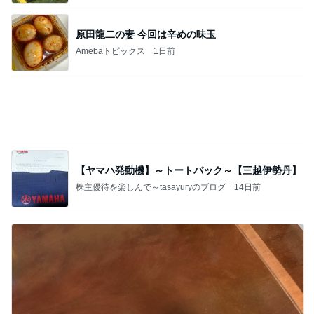
すっごい濃厚なタロイモのかき氷
Amebaトピックス
1日前
今日の家事スタイル！
堀ちえみオフィシャルブログ「hori-day」Powered
2日前
by Ameba