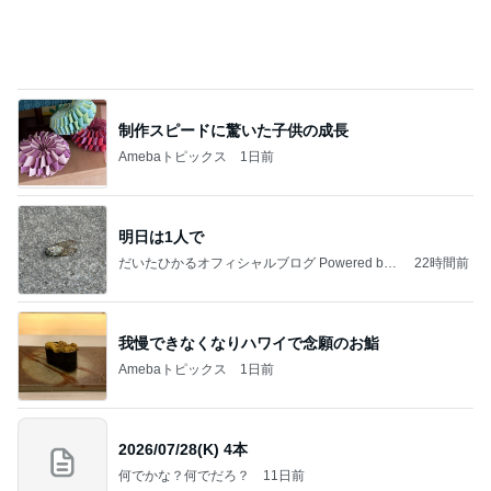
今日の服装 ブログ読んでくれてて嬉しい瞬間。
桃オフィシャルブログ Powered by Ameba
1日前
プロの指示で進む冗談みたいな悪路
Amebaトピックス
1日前
私達が何も言えなくなる事を楽しみにしていまー
す｡
最後の悪あがき
2日前
ゲストの話を聞いてポチった本
Amebaトピックス
1日前
インターン面接3