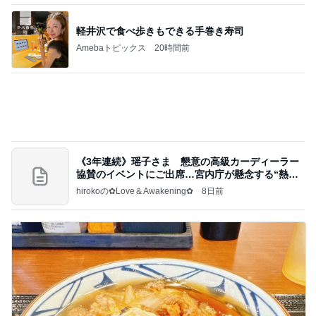
映画のものを食べたがっている様子
Amebaトピックス
1日前
和歌山の味をどうぞ！セブン 玉林園監修 グリーン
ソフト風シュー
POP☆STAR 〜甘党女子の戯言〜
2日前