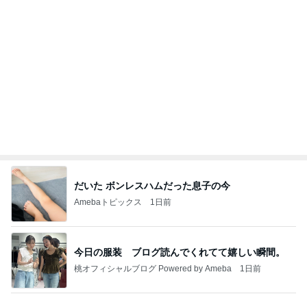
業務用アイスどこに売ってる？ロッテやタカナシ等
安い市販の2リットルアイスは業務スーパーやシャ
トレ
AKO | Smart Life
8日前
モト冬樹 愛犬の可愛い幸せそうな寝顔
Amebaトピックス
1日前
20260803 鬼郁隊4人衆で中ちゃん釣行 写メ
中ちゃんのブログ
1日前
原田龍二の妻 今回は辛めの味玉
Amebaトピックス
1日前
【ヤマハ発動機】～トートバック～【三越伊勢丹】