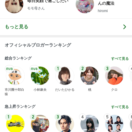
1
2
3
4
5
BEYOOOOO
島倉りか
ゆうこりん
石 安伊
蒼井心音
NDS
大満喫したピクニック新幹線
Amebaトピックス
21時間前
横浜SOGOうまいもの大会
nanaオフィシャルブログ Powered by Ameba
11日前
制作スピードに驚いた子供の成長
Amebaトピックス
1日前