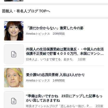
芸能人・有名人ブログ TOPへ
「誰だか分からない」激変した今の姿
Amebaトピックス
20時間前
外国人の生活保護受給は憲法違反・・中国人の生活
保護不正受給で貯蓄４０００万円、本国にマンショ
ンを
日本人よ、いつまで寝てる、起きろ。
1日前
要介護5の志茂田景樹 入浴は3人がかり
Amebaトピックス
14時間前
”準備は良いですかね 23日にアップした記事もっ
かい流しておきますね
咲良オフィシャルブログ「悲しみから一抜け」Pow
2日前