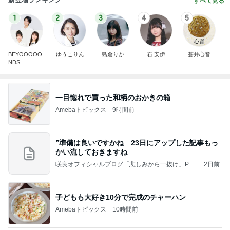
すべて見る
1
2
3
4
5
BEYOOOOO
ゆうこりん
島倉りか
石 安伊
蒼井心音
NDS
一目惚れで買った和柄のおかきの箱
Amebaトピックス
9時間前
”準備は良いですかね 23日にアップした記事もっ
かい流しておきますね
咲良オフィシャルブログ「悲しみから一抜け」Pow
2日前
ered by Ameba
子どもも大好き10分で完成のチャーハン
Amebaトピックス
10時間前