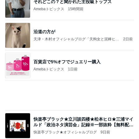
それどこの？と聞かれた主役級トップス
Amebaトピックス
15時間前
沿道の方が
天津・木村オフィシャルブログ「天狗女と泥棒ヒゲ
2日前
男」Powered by Ameba
百貨店で5%オフでジュエリー購入
Amebaトピックス
1日前
快楽亭ブラック★立川談四楼★松本ヒロ★三浦マイ
ルド「政治ネタ演芸会」記録※一部抜粋【無料配
信】
快楽亭ブラック★オフィシャルブログ
9日前