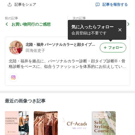
記事を報告する
記事をシェア
前の記事
次の記事
お買い物同行のご感想
color+shapeコンサルのご感
気に入ったらフォロー
想
会員登録は不要です
北陸・福井 パーソナルカラーと顔タイプ・骨格診断 Color＆Fashion Academy
フォロー
田海佑吏子
北陸・福井を拠点に、パーソナルカラー診断・顔タイプ診断®・骨
格診断をベースに、似合うファッションを体系的にお伝えしていま
す。
最近の画像つき記事