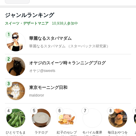
ered by Ameba
ジャンルランキング
スイーツ・デザートマニア
10,938人参加中
1
華麗なるスタバマダム
華麗なるスタバマダム （スターバックス研究家）
2
オヤジのスイーツ時々ランニングブログ
オヤジ@sweets
3
東京モーニング日和
maldoror
4
5
6
7
8
ひとりでもま
ラテログ
紅子のセレブ
モバイル業界
毎日おやつを