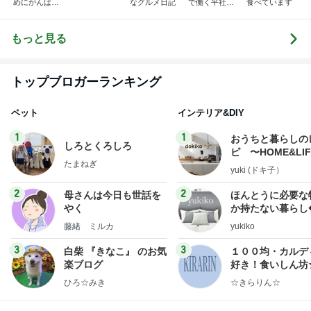
めにがんばる
なグルメ日記
で働く平社員
食べています
ブログ
のブログ
もっと見る
トップブロガーランキング
ペット
インテリア&DIY
1
1
おうちと暮らしの
しろとくろしろ
ピ 〜HOME&LI
たまねぎ
yuki (ドキ子）
2
2
母さんは今日も世話を
ほんとうに必要な
やく
か持たない暮らし
ep Life Simple
藤緒 ミルカ
yukiko
ンテリアのきろく
3
3
白柴 『きなこ』 のお気
１００均・カルデ
楽ブログ
好き！食いしん坊
らりん☆のブログ
ひろ☆みき
☆きらりん☆