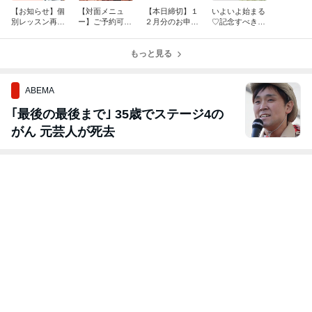
【お知らせ】個
【対面メニュ
【本日締切】１
いよいよ始まる
別レッスン再開
ー】ご予約可能
２月分のお申込
♡記念すべきコ
します！
日
みは11/10まで
ーディネートデ
♡
ビュー♡
もっと見る
ABEMA
｢最後の最後まで｣ 35歳でステージ4の
がん 元芸人が死去