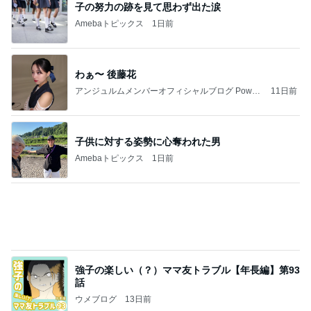
子の努力の跡を見て思わず出た涙
Amebaトピックス
1日前
わぁ〜 後藤花
アンジュルムメンバーオフィシャルブログ Power
11日前
ed by Ameba
子供に対する姿勢に心奪われた男
Amebaトピックス
1日前
強子の楽しい（？）ママ友トラブル【年長編】第93
話
ウメブログ
13日前