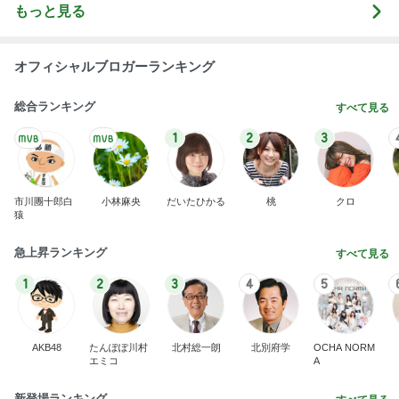
もっと見る
オフィシャルブロガーランキング
総合ランキング
すべて見る
1
2
3
市川團十郎白
小林麻央
だいたひかる
桃
クロ
猿
急上昇ランキング
すべて見る
1
2
3
4
5
AKB48
たんぽぽ川村
北村総一朗
北別府学
OCHA NORM
エミコ
A
新登場ランキング