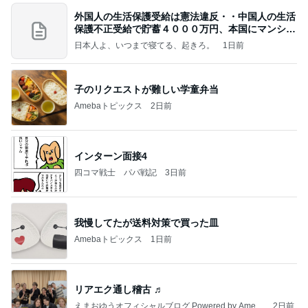
外国人の生活保護受給は憲法違反・・中国人の生活
保護不正受給で貯蓄４０００万円、本国にマンショ
ンを
日本人よ、いつまで寝てる、起きろ。
1日前
子のリクエストが難しい学童弁当
Amebaトピックス
2日前
インターン面接4
四コマ戦士 パパ戦記
3日前
我慢してたが送料対策で買った皿
Amebaトピックス
1日前
リアエク通し稽古 ♬
えまおゆうオフィシャルブログ Powered by Ameb
2日前