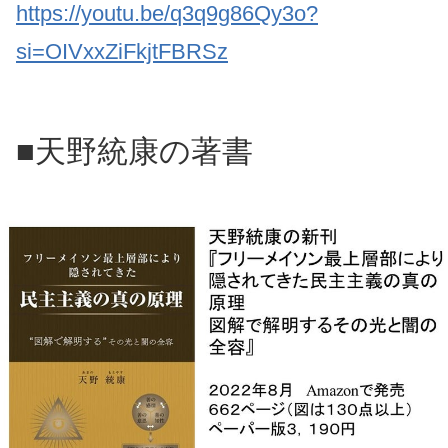
https://youtu.be/q3q9g86Qy3o?
si=OIVxxZiFkjtFBRSz
■天野統康の著書