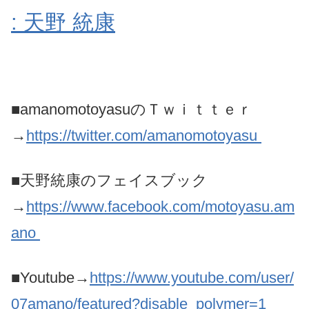
: 天野 統康
■amanomotoyasuのＴｗｉｔｔｅｒ
→
https://twitter.com/amanomotoyasu
■天野統康のフェイスブック
→
https://www.facebook.com/motoyasu.am
ano
■Youtube→
https://www.youtube.com/user/
07amano/featured?disable_polymer=1