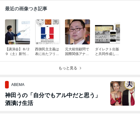
最近の画像つき記事
【講演会】８/２
西側民主主義は
元大統領顧問で
ダイレクト出版
９（土）新刊
表に出たフリー
国際関係アナリ
と共同作成した
『新・フリーメ
メイソンの教義
ストの北野幸伯
『フリーメイソ
イソンに隠され
であり、フリー
先生に、私の新
ン 秘密結社の
てきた民主の原
メイソンの教義
もっと見る
刊の推薦を頂く
教え編』が本日
理』の内容の解
は隠れた西側民
７月７日まで特
説 天野統康
主主義の原理
別価格で販売
ABEMA
神田うの「自分でもアル中だと思う」
酒漬け生活