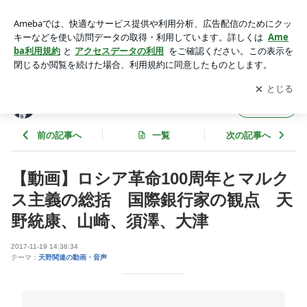
【動画】ロシア革命100周年とマルクス主義の総括 国際銀行
家の観点 天野統康、山崎、須澤、大津 | 天野統康のブロ
アプリをダウンロードして
ブログの更新通知
を受け取りまし
開く
グ 政治・経済・思想研究
ょう。
天野統康のブログ 政治・経済・思想研究
フォロー
前の記事へ
一覧
次の記事へ
【動画】ロシア革命100周年とマルク
ス主義の総括 国際銀行家の観点 天
野統康、山崎、須澤、大津
2017-11-19 14:38:34
テーマ：
天野関連の動画・音声