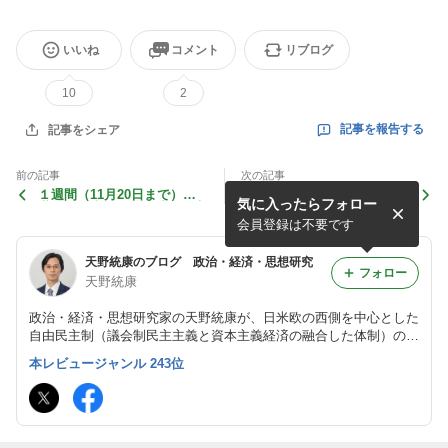
いいね
コメント
リブログ
10
2
記事を報告する
記事をシェア
前の記事
次の記事
１週間（11月20日まで）の
世界中で通貨供給量が増加し
気に入ったらフォロー
世界と日本の政治経済と、家
てもＧＤＰに反映しない理
計の資産動向のレポートを作
由 Ｒヴェルナー氏の信用創
会員登録は不要です
成
造理論の正しさの証明
天野統康のブログ 政治・経済・思想研究
フォロー
天野統康
政治・経済・思想研究家の天野統康が、日米欧の西側を中心とした
自由民主制（議会制民主主義と資本主義経済の融合した体制）の分
析を行います。 政治、経済、社会、生活、思想、文化などについ
本レビュージャンル 243位
て書いていきます。