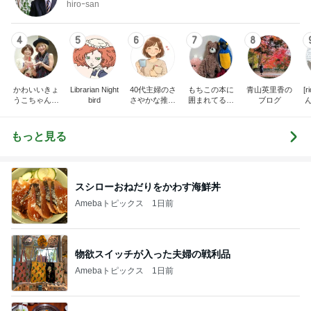
hiroｰsan
4
5
6
7
8
かわいいきょ
Librarian Night
40代主婦のさ
もちこの本に
青山英里香の
[
うこちゃんブ
bird
さやかな推し
囲まれてるブ
ブログ
ログ
時間
ログ
だ
もっと見る
スシローおねだりをかわす海鮮丼
Amebaトピックス
1日前
物欲スイッチが入った夫婦の戦利品
Amebaトピックス
1日前