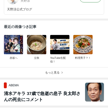
天野涼
天野涼公式ブログ
最近の画像つき記事
赤坂へ
立秋
YouTube生配
料理男子？！
信！
もっと見る
ABEMA
清水アキラ 37歳で急逝の息子 良太郎さ
んの死去にコメント