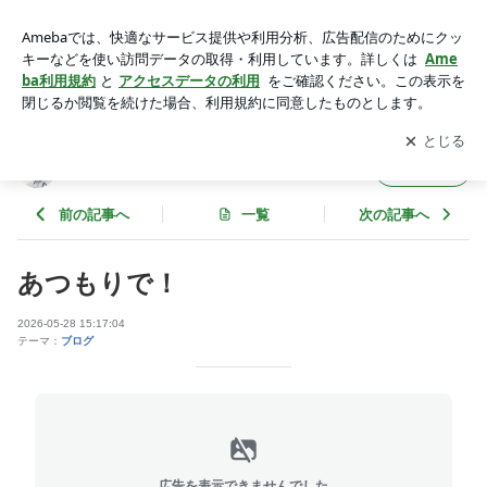
あつもりで！ | 天野涼オフィシャルブログ『Ryo's Way』
アプリをダウンロードして
ブログの更新通知
を受け取りまし
開く
ょう。
天野涼オフィシャルブログ『Ryo's Way』
フォロー
前の記事へ
一覧
次の記事へ
あつもりで！
2026-05-28 15:17:04
テーマ：
ブログ
広告を表示できませんでした