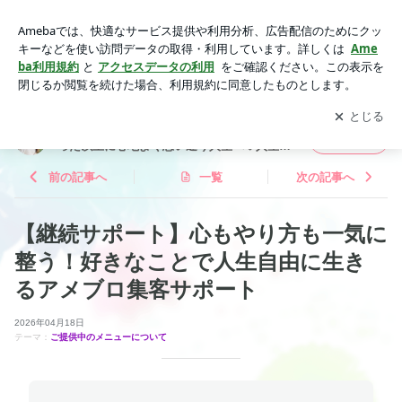
起業 SNS起業 アメブロ集客 SNS集客 | 不運ループ人生を
潜在意識内観術で卒業♡思った以上に心地よく思い通り人生へ
アプリをダウンロードして
ブログの更新通知
を受け取りまし
開く
♡人生リセットの法則
ょう。
不運ループ人生を潜在意識内観術で卒業♡思
フォロー
った以上に心地よく思い通り人生へ♡人生リ
セットの法則
前の記事へ
一覧
次の記事へ
【継続サポート】心もやり方も一気に
整う！好きなことで人生自由に生き
るアメブロ集客サポート
2026年04月18日
テーマ：
ご提供中のメニューについて