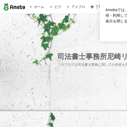
ホーム
ピグ
アメブロ
丁寧な暮らしの自分
法定相続証明情報制度 | 司法書士事務所尼崎リーガルオフィ
司法書士事務所尼崎
このブログは司法書士業務に関しての内容