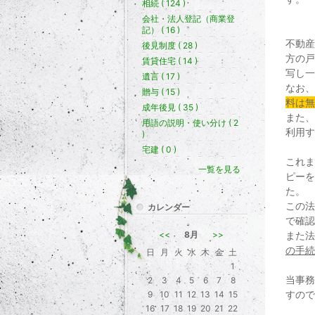
相続 ( 124 )
会社・法人登記（商業登
記） ( 16 )
不動産
後見制度 ( 28 )
方の戸
賃貸住宅 ( 14 )
写し一
遺言 ( 17 )
なお、
贈与 ( 15 )
料は無
成年後見 ( 35 )
また、
用語の説明・使い分け ( 2
利用す
)
宅建 ( 0 )
これま
一覧を見る
ピーを
た。
この法
カレンダー
で確認
<<
8月
>>
また法
の手続
日
月
火
水
木
金
土
1
当事務
2
3
4
5
6
7
8
すので
9
10
11
12
13
14
15
16
17
18
19
20
21
22