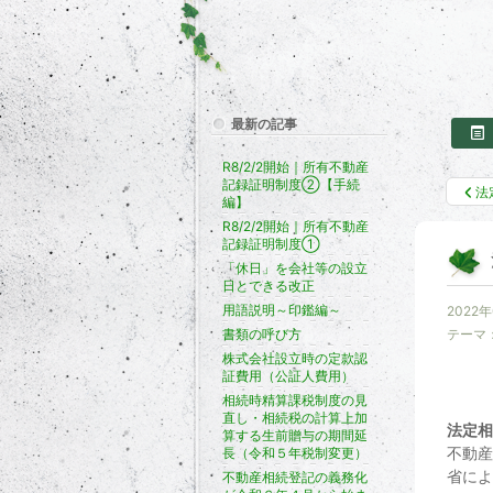
最新の記事
R8/2/2開始｜所有不動産
記録証明制度②【手続
法
編】
R8/2/2開始｜所有不動産
記録証明制度①
「休日」を会社等の設立
日とできる改正
用語説明～印鑑編～
2022
書類の呼び方
テーマ
株式会社設立時の定款認
証費用（公証人費用）
相続時精算課税制度の見
直し・相続税の計算上加
法定相
算する生前贈与の期間延
不動産
長（令和５年税制変更）
省によ
不動産相続登記の義務化