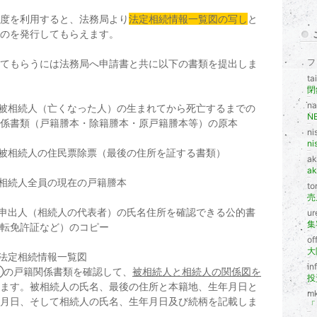
度を利用すると、法務局より
法定相続情報一覧図の写し
と
のを発行してもらえます。
フ
てもらうには法務局へ申請書と共に以下の書類を提出しま
t
閉
n
被相続人（亡くなった人）の生まれてから死亡するまでの
N
係書類（戸籍謄本・除籍謄本・原戸籍謄本等）の原本
ni
n
被相続人の住民票除票（最後の住所を証する書類）
ak
a
相続人全員の現在の戸籍謄本
t
売
申出人（相続人の代表者）の氏名住所を確認できる公的書
u
集
転免許証など）のコピー
of
法定相続情報一覧図
in
戸籍関係書類を確認して、
被相続人と相続人の関係図を
投
ます。被相続人の氏名、最後の住所と本籍地、生年月日と
m
月日、そして相続人の氏名、生年月日及び続柄を記載しま