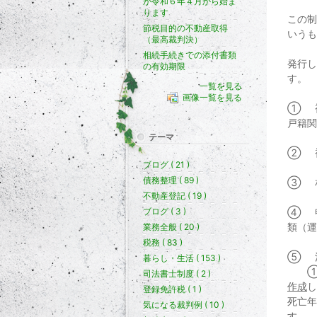
が令和６年４月から始ま
ります
この制
節税目的の不動産取得
いうも
（最高裁判決）
相続手続きでの添付書類
発行し
の有効期限
す。
一覧を見る
画像一覧を見る
① 
戸籍関
テーマ
② 
ブログ ( 21 )
債務整理 ( 89 )
③ 
不動産登記 ( 19 )
ブログ ( 3 )
④ 
類（運
業務全般 ( 20 )
税務 ( 83 )
⑤ 
暮らし・生活 ( 153 )
①の
司法書士制度 ( 2 )
作成
し
登録免許税 ( 1 )
死亡年
気になる裁判例 ( 10 )
す。