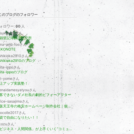
降
このブログのフォロワー
ォロワー:
60
人
aisukemobさん
鎖登記簿解読研究所
ana-and-fooさん
EKONOTE
shikioka2910さん
ishikioka2910のブログ
ita-ippoさん
kita-ippoのブログ
ori-yomeさん
上アップ実践塾！
renaidamesyatyouさん
客できないダメ社長の劇的ビフォーアフター
fice-sasajimaさん
大阪天王寺の格安ホームページ制作会社｜個人事業主・士業の集客に特化
focolle2017さん
資で自由になりたい！！
kozuさん
「ビジネス・人間関係」が上手くいく“コミュニケーション・気づき”のブログ( 日報ステーション 大阪 髙津満夫事務所)