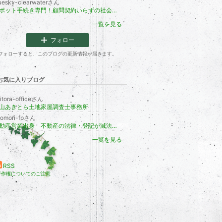
uesky-clearwaterさん
スポット手続き専門！顧問契約いらずの社会保険労務士【富山・全国対応】
一覧を見る
フォロー
フォローすると、このブログの更新情報が届きます。
お気に入りブログ
itora-officeさん
山あきとら土地家屋調査士事務所
romori-fpさん
不動産営業出身 不動産の法律・登記が滅法強い 大阪吹田のファイナンシャルプランナー兼業司法書士 廣森 良平のブログ
一覧を見る
RSS
著作権についてのご注意