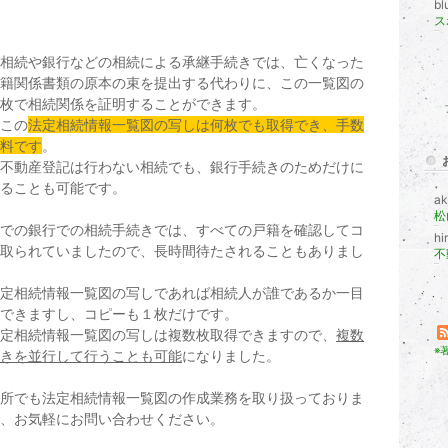
bl
相続や銀行などの相続による承継手続きでは、亡くなった
籍関係書類の原本の束を提出する代わりに、この一覧図の
枚で相続関係を証明することができます。
この
法定相続情報一覧図の写しは何枚でも取得でき、手数
料です
。
不動産登記は行わない相続でも、銀行手続きのためだけに
ることも可能です。
ak
松
での銀行での相続手続きでは、すべての戸籍を確認してコ
hi
取られていましたので、長時間待たされることもありまし
定相続情報一覧図の写しであれば相続人が誰であるか一目
できますし、コピーも１枚だけです。
定相続情報一覧図の写しは複数枚取得できますので、
複数
※
きを並行して行うことも可能
になりました。
所でも法定相続情報一覧図の作成業務を取り扱っておりま
、お気軽にお問い合わせください。