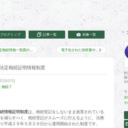
ブログトップ
記事一覧
画像一覧
定相続情報一覧図の…
電子化された領収書や…
法定相続証明情報制度
性
誕
年02月07日
お
：
相続
ラ
全
そ
続情報証明制度
は、相続登記をしないまま放置されている
を減らすべく、相続登記がスムーズに行えるように、法務
り平成２９年５月２９日から運用開始された制度です。