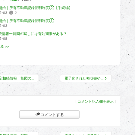
2/2開始｜所有不動産記録証明制度②【手続編】
5
2-03
2/2開始｜所有不動産記録証明制度①
2-03
続情報一覧図の写しには有効期限がある？
2-08
る >>
定相続情報一覧図の…
電子化された領収書や…
[
コメント記入欄を表示
]
コメントする