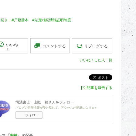
手続き
#戸籍謄本
#法定相続情報証明制度
いいね
リブログする
コメントする
2
いいね！した人一覧
ポスト
記事を報告する
司法書士 山際 勉
さんをフォロー
ブログの更新情報が受け取れて、アクセスが簡単になります
フォロー
ーマ 「
相続
」 の記事