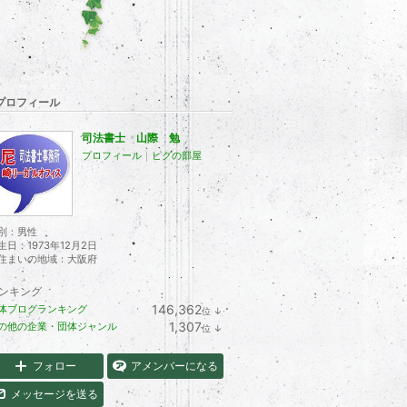
プロフィール
司法書士 山際 勉
プロフィール
｜
ピグの部屋
別：
男性
生日：
1973年12月2日
住まいの地域：
大阪府
ンキング
146,362
体ブログランキング
位
↓
ラ
1,307
の他の企業・団体ジャンル
位
↓
ン
ラ
キ
ン
ン
キ
フォロー
アメンバーになる
グ
ン
下
グ
メッセージを送る
降
下