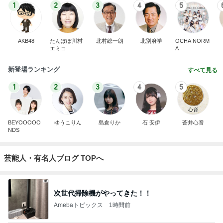
1
2
3
4
5
AKB48
たんぽぽ川村
北村総一朗
北別府学
OCHA NORM
エミコ
A
新登場ランキング
すべて見る
1
2
3
4
5
BEYOOOOO
ゆうこりん
島倉りか
石 安伊
蒼井心音
NDS
芸能人・有名人ブログ TOPへ
次世代掃除機がやってきた！！
Amebaトピックス
1時間前