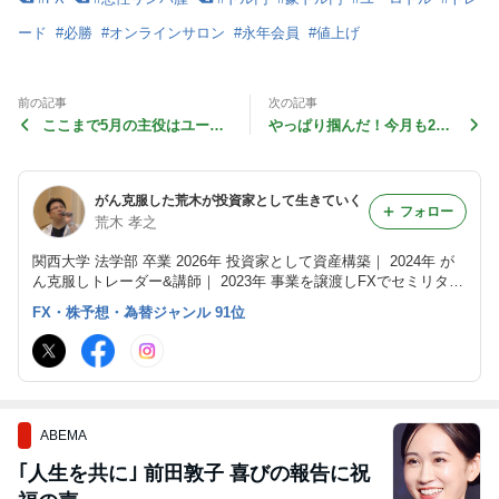
ード
#
必勝
#
オンラインサロン
#
永年会員
#
値上げ
前の記事
次の記事
ここまで5月の主役はユーロ
やっぱり掴んだ！今月も200
ドル
万円ペース
がん克服した荒木が投資家として生きていく
フォロー
荒木 孝之
関西大学 法学部 卒業 2026年 投資家として資産構築｜ 2024年 が
ん克服しトレーダー&講師｜ 2023年 事業を譲渡しFXでセミリタイ
ア｜ 2018年 児童福祉事業参入｜ 2013年 横浜で株式会社ワイルド
FX・株予想・為替ジャンル 91位
ツリー設立｜ 2008年 脱サラ後FXスタート｜
ABEMA
｢人生を共に｣ 前田敦子 喜びの報告に祝