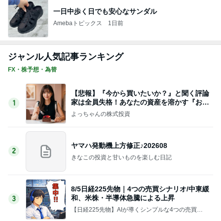
一日中歩く日でも安心なサンダル
Amebaトピックス
1日前
ジャンル人気記事ランキング
FX・株予想・為替
【悲報】『今から買いたいか？』と聞く評論
家は全員失格！あなたの資産を溶かす『お気
1
持ち損切り』の罠
よっちゃんの株式投資
ヤマハ発動機上方修正♪202608
2
きなこの投資と甘いものを楽しむ日記
8/5日経225先物｜4つの売買シナリオ/中東緩
和、米株・半導体急騰による上昇
3
【日経225先物】AIが導くシンプルな4つの売買シ
ナリオを実践・検証するブログ