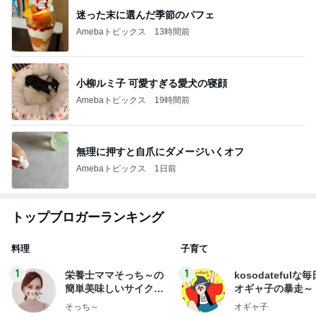
迷った末に選んだ季節のパフェ
Amebaトピックス
13時間前
小柳ルミ子 可愛すぎる愛犬の寝顔
Amebaトピックス
19時間前
無理に押すと自爪にダメージいくオフ
Amebaトピックス
1日前
トップブロガーランキング
料理
子育て
1
1
栄養士ママそっち～の
kosodatefulな毎
簡単美味しいサイクル
オギャ子の暴走～
献立
そっち～
オギャ子