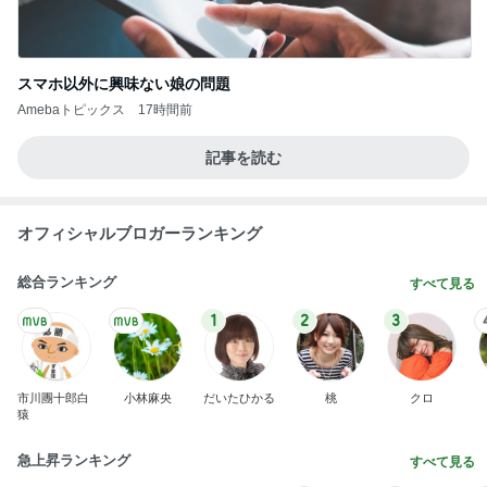
スマホ以外に興味ない娘の問題
Amebaトピックス
17時間前
記事を読む
オフィシャルブロガーランキング
総合ランキング
すべて見る
1
2
3
市川團十郎白
小林麻央
だいたひかる
桃
クロ
猿
急上昇ランキング
すべて見る