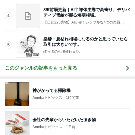
8/5前場更新｜AI半導体主導で高寄り、デリバ
ティブ需給が握る短期相場。
4
【日経225先物】AIが導くシンプルな4つの売買シ
ナリオを実践・検証するブログ
楽爺：夏枯れ相場になるのかと思っていたら
取引は大きいです。
5
ぽっぽの相場修行日記
このジャンルの記事をもっと見る
神がかってる掃除機
Amebaトピックス
1時間前
会社の先輩からいただいた頂き物
Amebaトピックス
1日前