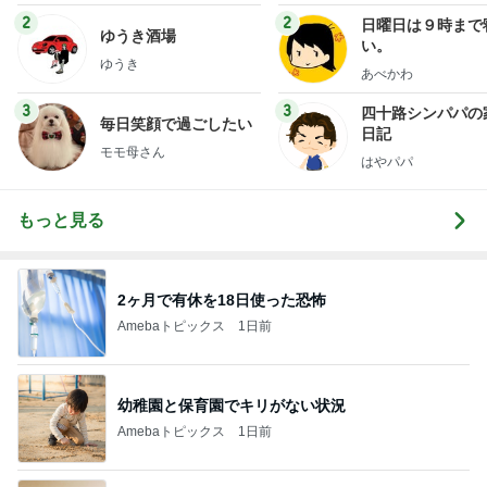
2
2
日曜日は９時まで
ゆうき酒場
い。
ゆうき
あべかわ
3
3
四十路シンパパの
毎日笑顔で過ごしたい
日記
モモ母さん
はやパパ
もっと見る
2ヶ月で有休を18日使った恐怖
Amebaトピックス
1日前
幼稚園と保育園でキリがない状況
Amebaトピックス
1日前