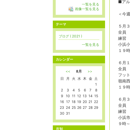
■ア
一覧を見る
画像一覧を見る
＜今
テーマ
５月
全員
ブログ ( 2021 )
練習
小浜
一覧を見る
１９
カレンダー
６月
全員
<<
8月
>>
フッ
日
月
火
水
木
金
土
嶺南西
1
１９
2
3
4
5
6
7
8
9
10
11
12
13
14
15
６月
16
17
18
19
20
21
22
全員
23
24
25
26
27
28
29
練習
30
31
小浜市
９時
月別