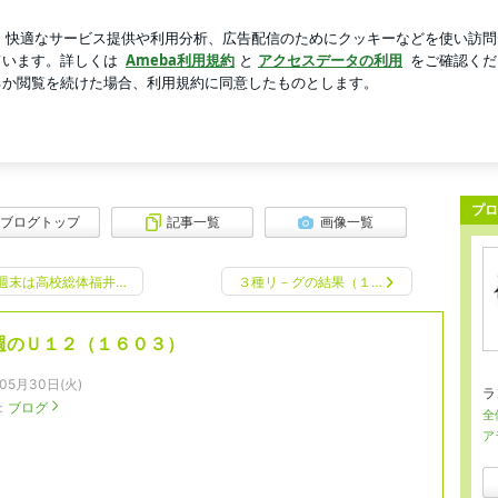
の差し入れ
芸能人ブログ
人気ブログ
新規登録
ログイ
-事務局
-15）事務局が毎日の出来事、思ったことを自由きままにつづってます♪
プロ
ブログトップ
記事一覧
画像一覧
週末は高校総体福井…
３種リ－グの結果（１…
週のＵ１２（１６０３）
年05月30日(火)
ラ
：
ブログ
全
ア