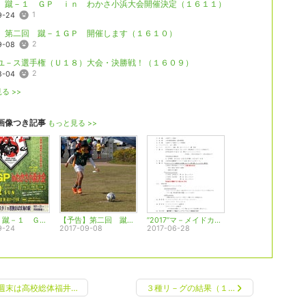
 蹴－１ ＧＰ ｉｎ わかさ小浜大会開催決定（１６１１）
1
9-24
】第二回 蹴－１ＧＰ 開催します（１６１０）
2
9-08
ユ－ス選手権（Ｕ１８）大会・決勝戦！（１６０９）
2
8-04
る >>
画像つき記事
もっと見る >>
第二回 蹴－１ ＧＰ ｉｎ わかさ小浜大会開催決定（１６１１）
【予告】第二回 蹴－１ＧＰ 開催します（１６１０）
”2017”マ－メイドカップ 開催要項 （１６０６）
9-24
2017-09-08
2017-06-28
週末は高校総体福井…
３種リ－グの結果（１…