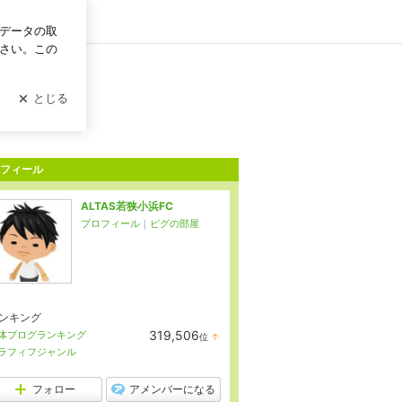
ン
フィール
ALTAS若狭小浜FC
プロフィール
｜
ピグの部屋
ンキング
319,506
体ブログランキング
位
↑
ラ
ラフィフジャンル
ン
キ
ン
フォロー
アメンバーになる
グ