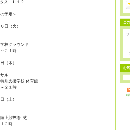
ルタス Ｕ１２
週の予定＞
この
３０日（火）
フ
小学校グラウンド
時～２１時
１日（木）
お気
トサル
特別支援学校 体育館
時～２１時
※
３日（土）
陸上競技場 芝
～１２時