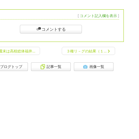
[
コメント記入欄を表示
]
コメントする
週末は高校総体福井…
３種リ－グの結果（１…
ブログトップ
記事一覧
画像一覧