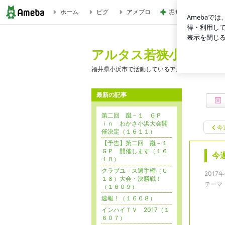
ホーム
ピグ
アメブロ
堀ちえみ ドーナツ
今週のＵ１２（１６０３） | アルタス若狭小浜ＦＣ-事務局
アルタス若狭小浜ＦＣ
福井県小浜市で活動しているアルタス小浜ＦＣ（U
最新の記事
第二回 蹴－１ ＧＰ
ｉｎ わかさ小浜大会開
今
催決定（１６１１）
【予告】第二回 蹴－１
ＧＰ 開催します（１６
今
１０）
クラブユ－ス選手権（Ｕ
2017
１８）大会・決勝戦！
テーマ
（１６０９）
速報！（１６０８）
インハイＴＶ 2017（１
６０７）