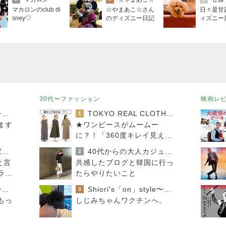
マカロンのclub di
☆やまあこ☆さん
日々是甘
sney♡
のディズニー日記
ィズニー
30代〜ファッション
映画レ
おうちと暮らしのレシピ 〜HOME&LIFE〜
TOKYO REAL CLOTHES 大人世代のリアルクローズ
1
ます
★ワンピースがムームー
に？！「360度キレイ見え」
の必殺ワザはコレ♪
進撃のおはるさん〜家づくり失敗したけど私は元気です〜
40代からの大人カジュアルを品良く着こなすファッションブログ
2
と言
共感したブログと韓国に行っ
ライ
たらやりたいこと
おうちと暮らしのレシピ 〜HOME&LIFE〜
Shiori's「on」style〜干物女の成長記〜
3
もっ
しじみちゃんワクチンへ。