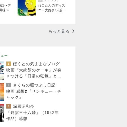
露2〜デ
れこたんのディズ
風味〜
ニー大好き♡孫4
人
もっと見る
ビュー
ほくとの気ままなブログ
1
映画『大統領のケーキ』が突
きつける「日常の狂気」と涙
のラスト
さくらの暇つぶし日記
2
映画 感想❣️『サンキュー・チ
ャック』
深層昭和帯
3
「剣雲三十六騎」（1942年
作品）感想