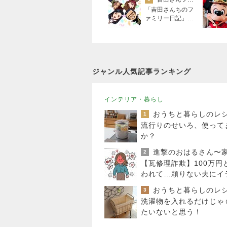
「吉田さんちのフ
ァミリー日記」Po
wered by Ameba
吉田さんファミリ
ーオフィシャルブ
ログ
ジャンル人気記事ランキング
インテリア・暮らし
1
流行りのせいろ、使って
か？
2
【瓦修理詐欺】100万円
われて…頼りない夫にイ
ラした日
3
洗濯物を入れるだけじゃ
たいないと思う！