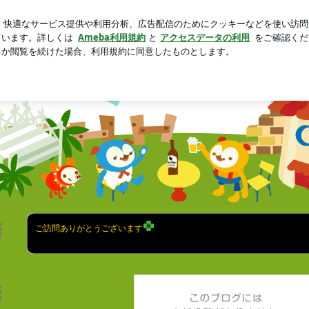
バタだった午前中
新規登録
芸能人ブログ
人気ブログ
験つれづれ帳
士試験を受験します。
ご訪問ありがとうございます