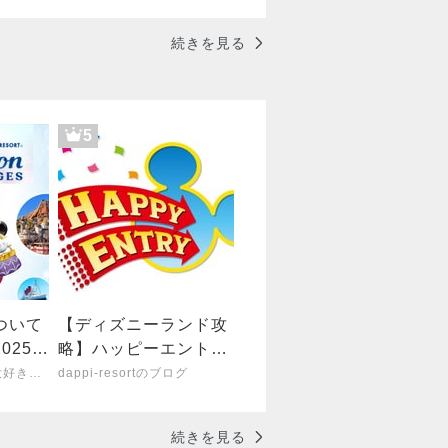
続きを見る
5
ついて
【ディズニーランド攻
025年
略】ハッピーエントリ
ー攻略編【朝イチの動
九州からディズニー大好き日記
dappi-resortのブログ
き】
続きを見る