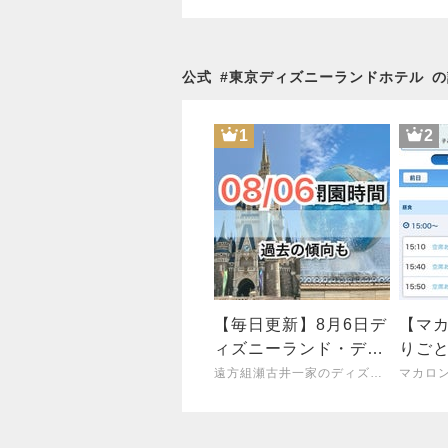
公式
#
東京ディズニーランドホテル
の
1
2
【毎日更新】8月6日デ
【マ
ィズニーランド・ディ
りご
ズニーシー開園時間
遠方組瀬古井一家のディズニー&ホテル研究ブログ！
マカロンの