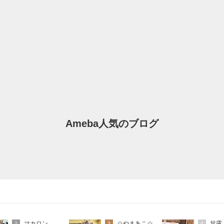
Ameba人気のブログ
マカロン
☆やまあこ☆
甘露
2
3
4