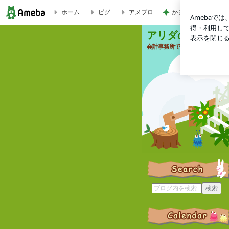
かとうかず子 バタ
ホーム
ピグ
アメブロ
アリダの税理士受験つれづれ帳
アリダの税理士受
会計事務所で働きながら、税理