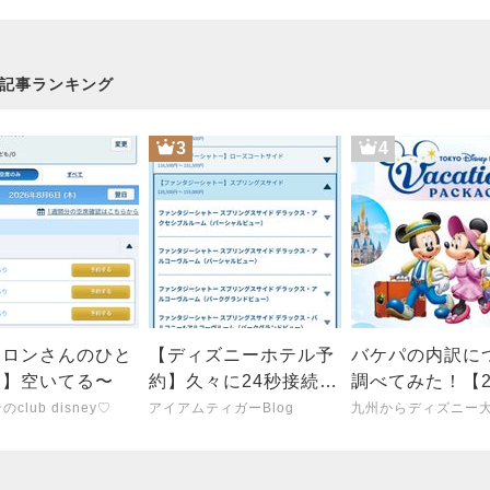
記事ランキング
3
4
カロンさんのひと
【ディズニーホテル予
バケパの内訳に
と】空いてる〜
約】久々に24秒接続！
調べてみた！【2
ホテル完売時間早す
夏】
club disney♡
アイアムティガーBlog
ぎ…(8/5)