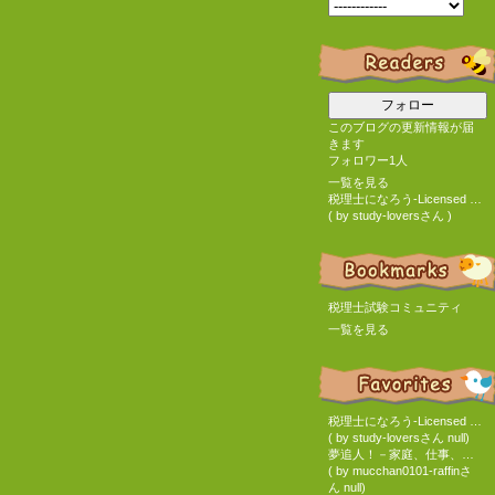
フォロー
このブログの更新情報が届
きます
フォロワー1人
一覧を見る
税理士になろう-Licensed tax accountant-
( by study-loversさん )
税理士試験コミュニティ
一覧を見る
税理士になろう-Licensed tax accountant-
( by study-loversさん null)
夢追人！－家庭、仕事、税理士、診断士のわらじに溺れながら奮闘中 －
( by mucchan0101-raffinさ
ん null)