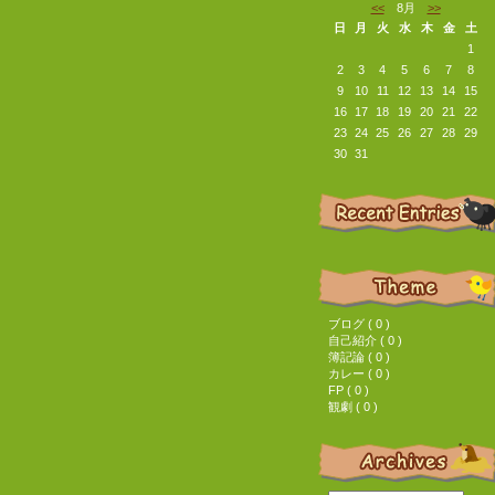
<<
8月
>>
日
月
火
水
木
金
土
1
2
3
4
5
6
7
8
9
10
11
12
13
14
15
16
17
18
19
20
21
22
23
24
25
26
27
28
29
30
31
ブログ ( 0 )
自己紹介 ( 0 )
簿記論 ( 0 )
カレー ( 0 )
FP ( 0 )
観劇 ( 0 )