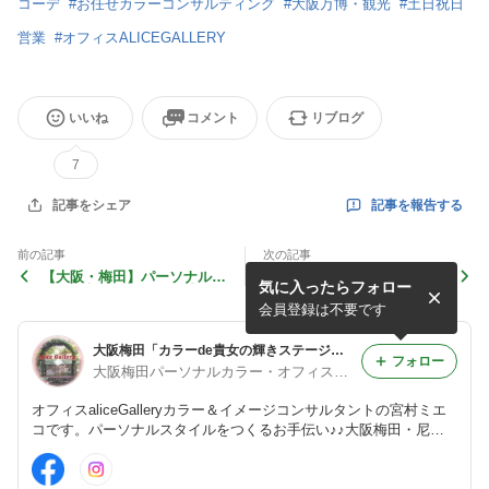
コーデ
#
お任せカラーコンサルティング
#
大阪万博・観光
#
土日祝日
営業
#
オフィスALICEGALLERY
いいね
コメント
リブログ
7
記事を報告する
記事をシェア
前の記事
次の記事
【大阪・梅田】パーソナルカ
【梅田・中津】４月度♡パー
気に入ったらフォロー
ラー診断の後は関西万博へG
ソナルカラー診断予約可能日
O！
時
会員登録は不要です
大阪梅田「カラーde貴女の輝きステージをUP!」オフィスaliceGallery
フォロー
大阪梅田パーソナルカラー・オフィスaliceGalleryスクール
オフィスaliceGalleryカラー＆イメージコンサルタントの宮村ミエ
コです。パーソナルスタイルをつくるお手伝い♪♪大阪梅田・尼
崎・宝塚・神戸三宮・出張カラーセミナーならお任せください♪