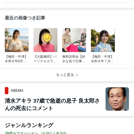
最近の画像つき記事
【梅田・中津】
【大阪梅田】パ
無料説明会【好
【梅田・中津】
令和８年8月度
ーソナルカラー
きな色で仕事す
令和８年７月度
♡パーソナルカ
診断お客様から
る！】パーソナ
♡パーソナルカ
ラー診断予約可
の報告をご紹介
ルカラーアナリ
ラー診断予約可
能日時
もっと見る
スト養成講座
能日時
ABEMA
清水アキラ 37歳で急逝の息子 良太郎さ
んの死去にコメント
ジャンルランキング
30代〜ファッション
14,861人参加中