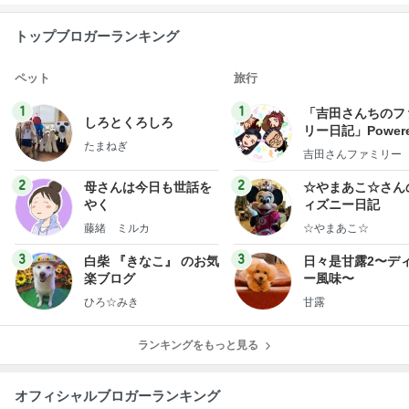
トップブロガーランキング
ペット
旅行
1
1
「吉田さんちのフ
しろとくろしろ
リー日記」Powere
たまねぎ
y Ameba 吉田さ
吉田さんファミリー
ミリーオフィシャ
ログ
2
2
母さんは今日も世話を
☆やまあこ☆さん
やく
ィズニー日記
藤緒 ミルカ
☆やまあこ☆
3
3
白柴 『きなこ』 のお気
日々是甘露2〜デ
楽ブログ
ー風味〜
ひろ☆みき
甘露
ランキングをもっと見る
オフィシャルブロガーランキング