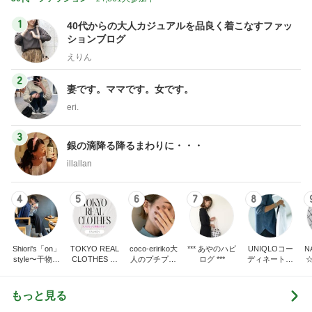
1
40代からの大人カジュアルを品良く着こなすファッ
ションブログ
えりん
2
妻です。ママです。女です。
eri.
3
銀の滴降る降るまわりに・・・
illallan
4
5
6
7
8
Shiori's「on」
TOKYO REAL
coco-eririko大
*** あやのハピ
UNIQLOコー
N
style〜干物女
CLOTHES 大
人のプチプラ
ログ ***
ディネート日
の成長記〜
人世代のリア
mixコーデ
記
ルクローズ
もっと見る