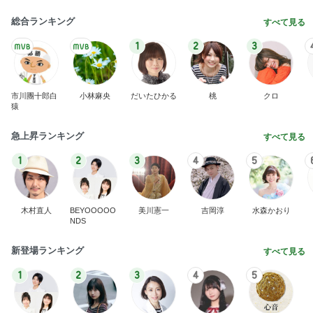
総合ランキング
すべて見る
1
2
3
市川團十郎白
小林麻央
だいたひかる
桃
クロ
猿
急上昇ランキング
すべて見る
1
2
3
4
5
木村直人
BEYOOOOO
美川憲一
吉岡淳
水森かおり
NDS
新登場ランキング
すべて見る
1
2
3
4
5