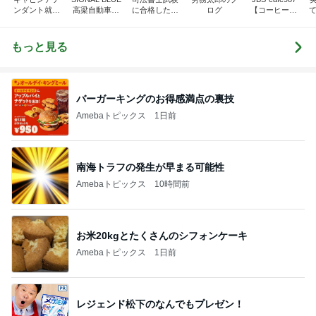
ンダント就活
高梁自動車学
に合格したい
ログ
【コーヒー焙
て
指南 高橋くる
校 STAFF BL
おばさん
煎プロ講座】
みオフィシャ
OG
ルブログ by
もっと見る
Ameba
バーガーキングのお得感満点の裏技
Amebaトピックス
1日前
南海トラフの発生が早まる可能性
Amebaトピックス
10時間前
お米20kgとたくさんのシフォンケーキ
Amebaトピックス
1日前
レジェンド松下のなんでもプレゼン！