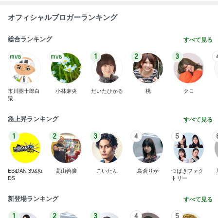
オフィシャルブロガーランキング
総合ランキング
すべて見る
1
2
3
市川團十郎白
小林麻央
だいたひかる
桃
クロ
猿
急上昇ランキング
すべて見る
1
2
3
4
5
EBiDAN 39&Ki
高山善廣
こいたん
島倉りか
つばきファク
DS
トリー
新登場ランキング
すべて見る
1
2
3
4
5