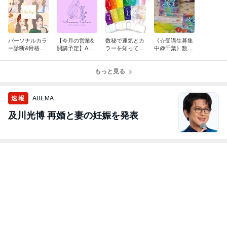
パーソナルカラ
【今月の営業&
数秘で運気とカ
《☆受講生募集
ー診断&骨格診
開講予定】ARO
ラーを知って人
中@千葉》数秘
断@BIG HOP印
MA COLOR
間関係や仕事に
&カラー®Numb
西内✦カルチャ
も活かそう♪数
er33オプショナ
ー✦8月〜9月受
もっと見る
秘&カラー®8
ルコースのご案
講生募集中！
月〜9月☆受講
内
生募集中
速報
ABEMA
及川光博 再婚と妻の妊娠を発表