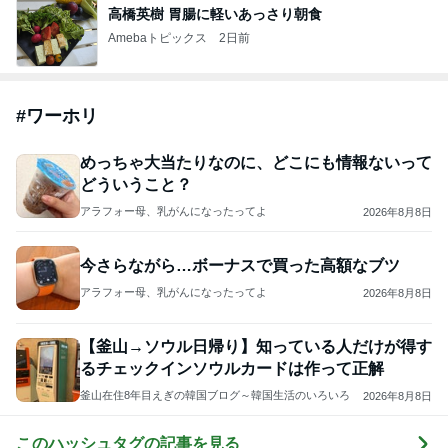
高橋英樹 胃腸に軽いあっさり朝食
Amebaトピックス
2日前
#
ワーホリ
めっちゃ大当たりなのに、どこにも情報ないって
どういうこと？
アラフォー母、乳がんになったってよ
2026年8月8日
今さらながら…ボーナスで買った高額なブツ
アラフォー母、乳がんになったってよ
2026年8月8日
【釜山→ソウル日帰り】知っている人だけが得す
るチェックインソウルカードは作って正解
釜山在住8年目えぎの韓国ブログ～韓国生活のいろいろ
2026年8月8日
このハッシュタグの記事を見る