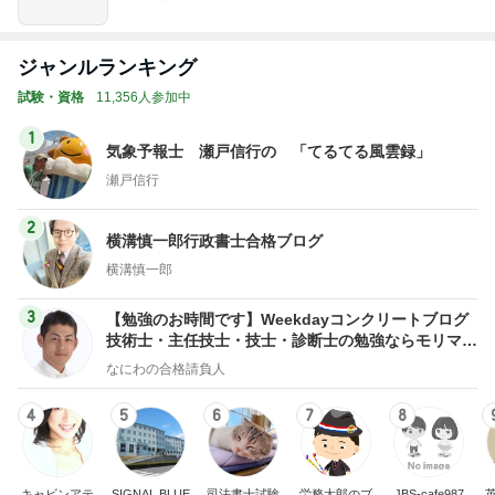
ジャンルランキング
試験・資格
11,356人参加中
1
気象予報士 瀬戸信行の 「てるてる風雲録」
瀬戸信行
2
横溝慎一郎行政書士合格ブログ
横溝慎一郎
3
【勉強のお時間です】Weekdayコンクリートブログ
技術士・主任技士・技士・診断士の勉強ならモリマサ
ノblog
なにわの合格請負人
4
5
6
7
8
キャビンアテ
SIGNAL BLUE
司法書士試験
労務太郎のブ
JBS-cafe987