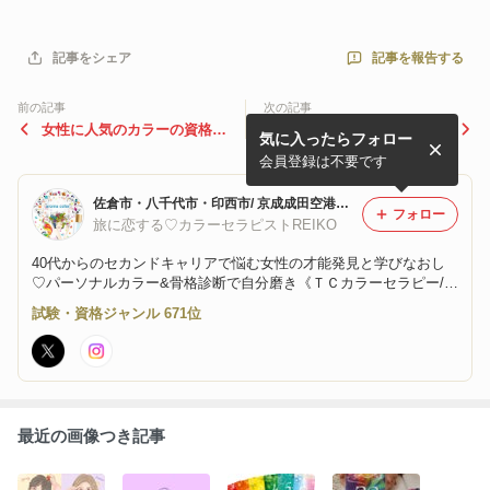
記事を報告する
記事をシェア
前の記事
次の記事
女性に人気のカラーの資格の
AROMA COLOR【活動実績/
気に入ったらフォロー
先生になりませんか！▶ＴＣ
活動履歴】
トレーナー養成講座☆受講生
会員登録は不要です
募集中
佐倉市・八千代市・印西市/ 京成成田空港線 ☆旅に恋するカラーセラピストR子のパラレルキャリアのススメ♪
フォロー
旅に恋する♡カラーセラピストREIKO
40代からのセカンドキャリアで悩む女性の才能発見と学びなおし
♡パーソナルカラー&骨格診断で自分磨き《ＴＣカラーセラピー/数
秘&カラー・1Day資格取得・習い事スクールあろまからー佐倉》色
試験・資格ジャンル 671位
と植物の力で整え自分らしく♪働く女性・ワーママさん・パラレル
キャリアさんを応援♪
最近の画像つき記事