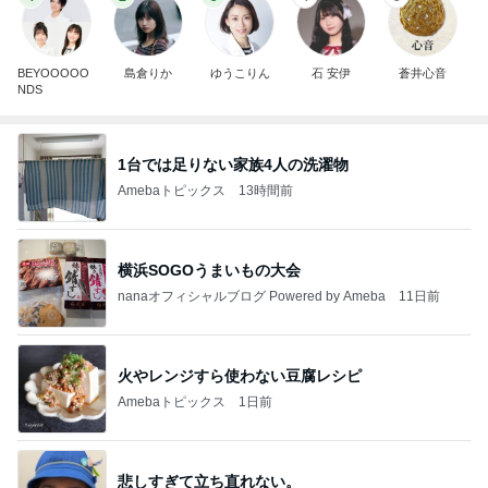
BEYOOOOO
島倉りか
ゆうこりん
石 安伊
蒼井心音
NDS
1台では足りない家族4人の洗濯物
Amebaトピックス
13時間前
横浜SOGOうまいもの大会
nanaオフィシャルブログ Powered by Ameba
11日前
火やレンジすら使わない豆腐レシピ
Amebaトピックス
1日前
悲しすぎて立ち直れない。