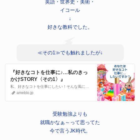
英語・世界史・美術・
イコール
↓
好きな教科でした。
≪その1≫でも触れましたが↓
『好きなコトを仕事に♪…私のきっ
かけSTORY〈その1〉』
私、好きなコトを仕事にしたい！そんな風に考えたのはいつ頃だったかなぁ～って、最近、ふとおもってね！子供のころって、みんな無邪気に○○になりたい！両親と同じ仕事…
ameblo.jp
受験勉強よりも
就職かなぁ～って思ってた
今で言うJK時代。