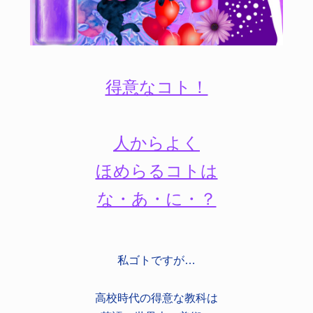
得意なコト！
人からよく
ほめらるコトは
な・あ・に・？
私ゴトですが…
高校時代の得意な教科は