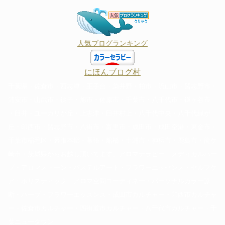
人気ブログランキング
にほんブログ村
千葉県・佐倉市・西志津・王子台・染井野・柏市・流山市・習志野市・
浦安市・山武市・銚子・旭市・佐原市・千葉市・八千代市・鎌ヶ谷市
・臼井・ユーカリが丘・上志津・臼井村上・八千代中央・八千代緑が
丘・印西市・習志野市・八街市・富里市・成田市・成田空港・東金市・
千葉市稲毛区・幕張本郷・幕張・船橋・土浦市・神栖市・鹿島市・龍ケ
崎市・茨城県からお越し頂いてます。アロマテラピー・メディカルハー
ブ・アロマストーン・パステルアート・フラワーエッセンス・セルフケ
ア・ホリスティック・アロマ空間コーディネー・パーソナルカラー診
断・ハーブ・フラワーエッスンス・成田市カルチャー・印西市カルチャ
ー・佐倉市カルチャー・四街道市カルチャー・八千代市カルチャー・千
葉ニュータウン