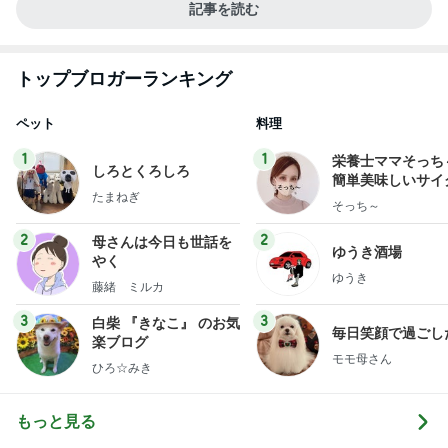
記事を読む
トップブロガーランキング
ペット
料理
1
1
栄養士ママそっち
しろとくろしろ
簡単美味しいサイ
たまねぎ
献立
そっち～
2
2
母さんは今日も世話を
ゆうき酒場
やく
ゆうき
藤緒 ミルカ
3
3
白柴 『きなこ』 のお気
毎日笑顔で過ごし
楽ブログ
モモ母さん
ひろ☆みき
もっと見る