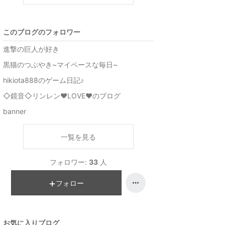
このブログのフォロワー
進撃の巨人が好き
黒猫のつぶやき~マイペースな毎日~
hikiota888のゲーム日記♪
◇鏡音◇リンレン♥LOVE♥のブログ
banner
一覧を見る
フォロワー:
33
人
フォロー
お気に入りブログ