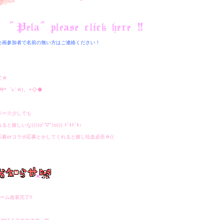
企画参加者で名前の無い方はご連絡ください！
て☆
艸*゜v`☆)。+◇◆
ペース少しでも
と嬉しいな((((oﾟ▽ﾟ)o))) ﾄﾞｷﾄﾞｷ♪
応募orコラボ応募とかしてくれると嬉し吐血必至☆((
ルーム改装完了!!