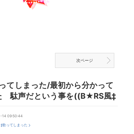
次ページ
歌ってしまった/最初から分かって
 駄声だという事を((B★RS風‡
-14 09:50:44
：
‡歌ってしまった