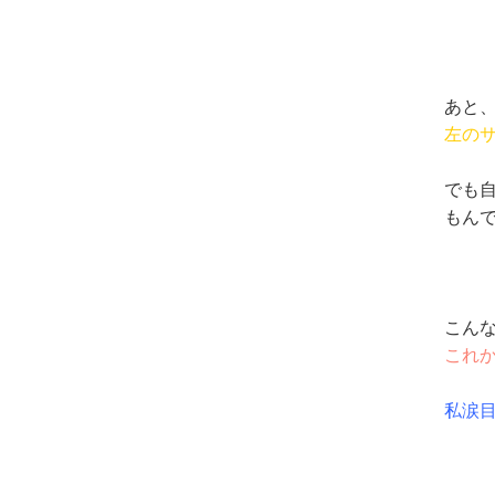
あと
左の
でも
もんです
こん
これ
私涙