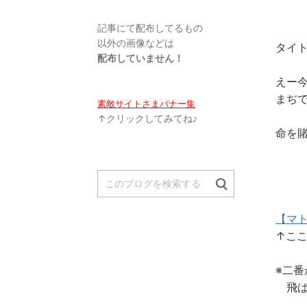
記事にて配布してるもの
以外の画像などは
タイト
配布していません！
えー
まぢで
素敵サイトさまバナー集
↑クリックしてみてね♪
命を賭
【マ
↑こ
※二
飛ば