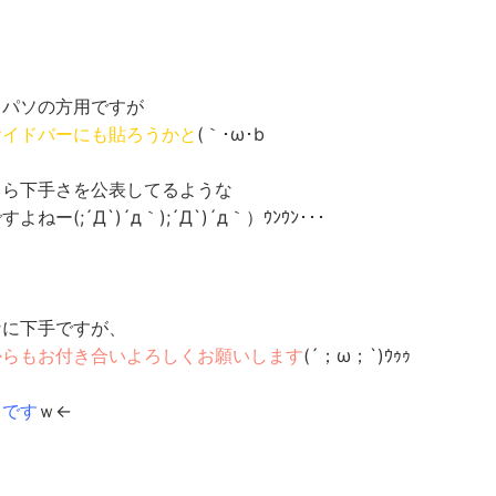
、パソの方用ですが
サイドバーにも貼ろうかと
(｀･ω･b
自ら下手さを公表してるような
よねー(;´Д`)´д｀);´Д`)´д｀）ｳﾝｳﾝ･･･
なに下手ですが、
からもお付き合いよろしくお願いします
(´；ω；`)ｳｩｩ
目です
ｗ←