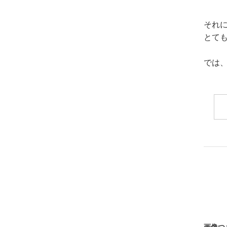
それ
とても
では、
画像つ