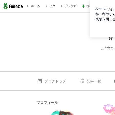
毎年楽しみにしてい
ホーム
ピグ
アメブロ
☆⌒*・，Answer is not found*・。⌒★
☆
…*☆*
ブログトップ
記事一覧
プロフィール