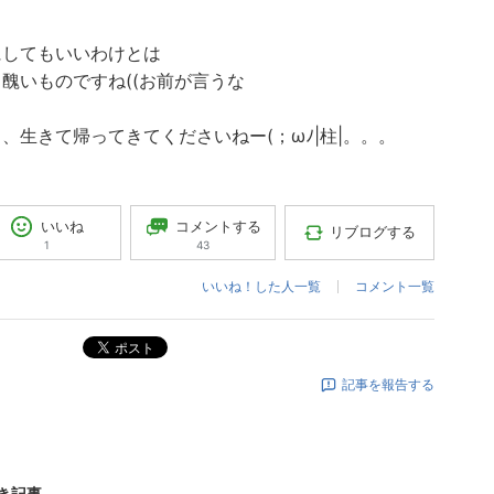
にしてもいいわけとは
醜いものですね((お前が言うな
、生きて帰ってきてくださいねー(；ωﾉ|柱|。。。
コメントする
いいね
リブログする
43
1
いいね！した人一覧
コメント一覧
ポスト
記事を報告する
き記事