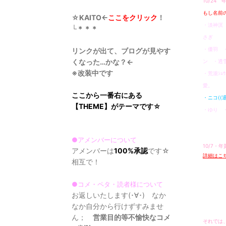
10/24
もし名前の
☆KAITO←
ここをクリック
！
・淡神溟 
└＊＊＊
さぎ
・優羽 
リンクが出て、ブログが見やす
くなった…かな？←
ン ・透
※改装中です
・荒瀧ｼｭ
愛。
ここから一番右にある
・ニコ((
【THEME】がテーマです☆
・ゆり 
●アメンバーについて
10/7・
アメンバーは
100%承認
です☆
詳細はこち
相互で！
●コメ・ペタ・読者様について
お返しいたします(･∀･) なか
なか自分から行けずすみませ
ん；
営業目的等不愉快なコメ
それでは