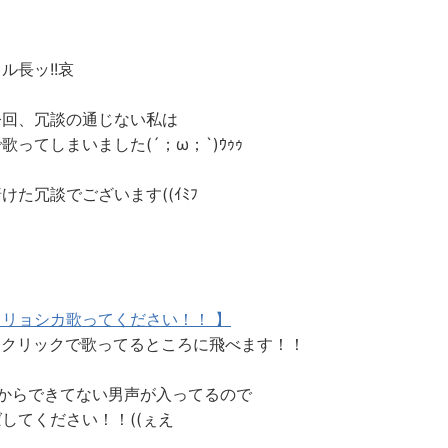
ル長ッ!!哀
今回、冗談の通じない私は
歌ってしまいました(´；ω；`)ｳｩｩ
けた冗談でございます((ｲﾐﾌ
トリョシカ歌ってください！！ 】
こクリックで歌ってるところに飛べます！！
番からできてない男声が入ってるので
してください！！((ぇえ