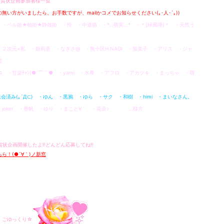
 年賀状企画参加者様一覧
無い方がいましたら、お手数ですが、mailかコメでお知らせください(｡･人･`｡))
・ベル姫★柚姫★静雄姫 ・怜 ・中道猫 ・*...萌実...* ・＊[緑風嘩]＊ ・天然う
・２次元×私 ・姫莉亜 ・なぎさ@ ・無十区H.NAGI ・加菜子 ・アリス ・ジャ
雪
ｳｺ ・甘楽ﾁｬﾝ(●´⌒｀● ・yami ・水希 ・アフロ ・アカツキ ・まっちゃ ・萌
退会済み(｡´Д⊂) ・ゆん ・黒鴉
・ゆら ・サク ・和樹 ・himi ・まいなさん。
・joker ・香帆 ・ゆり ・まこと∀｀ ・花音♪ …様方
年賀状企画開催したよ‼どんどん応募してね‼
ら！(●´∀｀)ノ新窓
、ごゆっくり☆