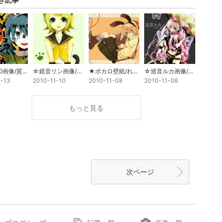
☆MEIKO画像/質問(´・ω・`)☆
☆鏡音リン画像/言いたい事がたくさん・・ｗ☆
★ボカロ壁紙/れんきゅん♡(鏡音レン)画像★
☆巡音ルカ画像/治らぬ解せぬ☆
1-13
2010-11-10
2010-11-08
2010-11-06
もっと見る
次ページ