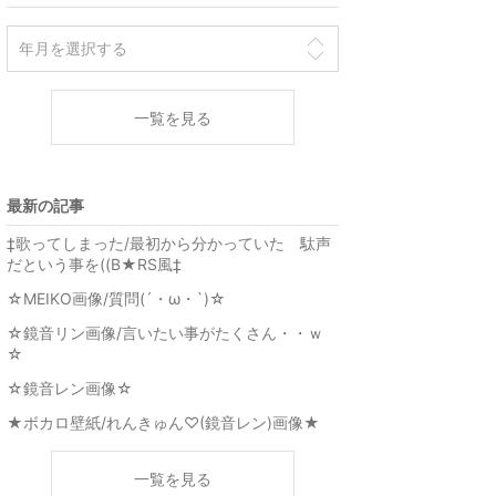
一覧を見る
最新の記事
‡歌ってしまった/最初から分かっていた 駄声
だという事を((B★RS風‡
☆MEIKO画像/質問(´・ω・`)☆
☆鏡音リン画像/言いたい事がたくさん・・ｗ
☆
☆鏡音レン画像☆
★ボカロ壁紙/れんきゅん♡(鏡音レン)画像★
一覧を見る