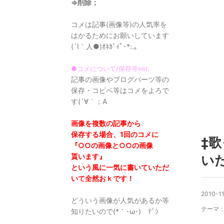
⇒削除；
コメは記事(画像等)の人気率を
はかるためにお願いしています
(´I｀人●)ｵﾈｶﾞｨﾟ･*:.｡
●コメについて/保存等ver.
記事の画像やブログパーツ等の
保存・コピペ等はコメをよろで
す(´∀｀；A
画像を複数の記事から
保存する場合、1回のコメに
‡
『○○の画像と○○の画像
貰います』
いた
という風に一気に書いていただ
いて全然おｋです！
2010-11
どういう画像が人気があるか等
テーマ
知りたいので(*｀･ω･)ゞﾃﾞｼ