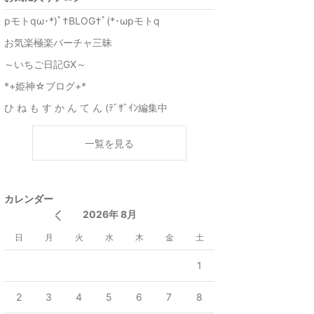
pモトqω･*)ﾟ†BLOG†ﾟ(*･ωpモトq
お気楽極楽バーチャ三昧
～いちご日記GX～
*+姫神☆ブログ+*
ひ ね も す か ん て ん (ﾃﾞｻﾞｲﾝ編集中
一覧を見る
カレンダー
2026年 8月
日
月
火
水
木
金
土
1
2
3
4
5
6
7
8