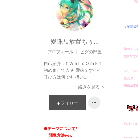
↓年賀状
愛珠*｡放置ちぅ…
初めまし
プロフィール
ピグの部屋
愛殊です(
自己紹介：
† W e L c O m E †
初めまして☆★ 愛殊です(^-^ゞ
フリース
呼び方は何でも 構い...
読んでくれる
画像加工
続きを見る ＞
フォロー
10/31・
●テーマについて/
閲覧方法ver.