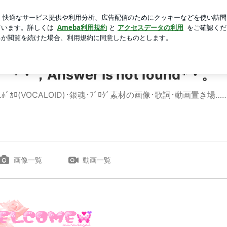
るスタンプラリー
芸能人ブログ
人気ブログ
新規登録
⌒*・，Answer is not found*・。
…ﾎﾞｶﾛ(VOCALOID)･銀魂･ﾌﾞﾛｸﾞ素材の画像･歌詞･動画置き場…
画像一覧
動画一覧