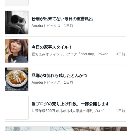
粉瘤が出来てない毎日の重曹風呂
Amebaトピックス
1日前
今日の家事スタイル！
堀ちえみオフィシャルブログ「hori-day」Powered
3日前
by Ameba
旦那が3切れも残したとんかつ
Amebaトピックス
1日前
当ブログの売り上げ件数、一部公開します…
世帯年収500万 ゆるゆる4人家族の節約ブログ 〜
1日前
ケチ旦那と金銭感覚マヒ嫁の日々〜