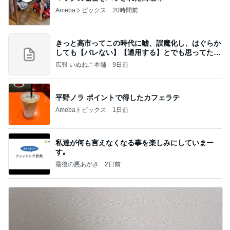
Amebaトピックス
20時間前
きっと高市ってこの時代に嘘、誤魔化し、はぐらか
しても【バレない】【通用する】とでも思ってたん
だろ
広報 いぬねこ本舗
9日前
平野ノラ ポイントで得したカフェラテ
Amebaトピックス
1日前
私達が何も言えなくなる事を楽しみにしていまー
す｡
最後の悪あがき
2日前