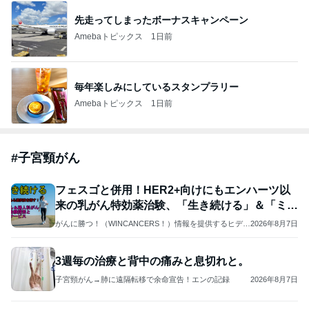
先走ってしまったボーナスキャンペーン
Amebaトピックス
1日前
毎年楽しみにしているスタンプラリー
Amebaトピックス
1日前
#
子宮頸がん
フェスゴと併用！HER2+向けにもエンハーツ以
来の乳がん特効薬治験、「生き続ける」＆「ミ
ニ！」
がんに勝つ！（WINCANCERS！）情報を提供するヒデさ
2026年8月7日
ん日誌
3週毎の治療と背中の痛みと息切れと。
子宮頸がん→肺に遠隔転移で余命宣告！エンの記録
2026年8月7日