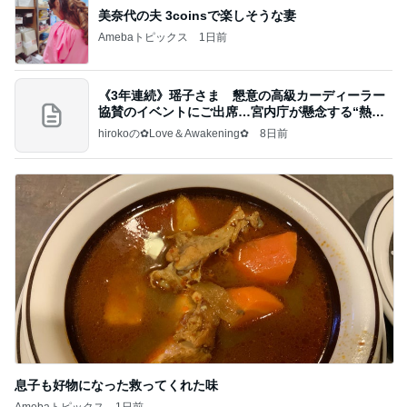
美奈代の夫 3coinsで楽しそうな妻
Amebaトピックス
1日前
《3年連続》瑶子さま 懇意の高級カーディーラー
協賛のイベントにご出席…宮内庁が懸念する“熱心
すぎ
hirokoの✿Love＆Awakening✿
8日前
息子も好物になった救ってくれた味
Amebaトピックス
1日前