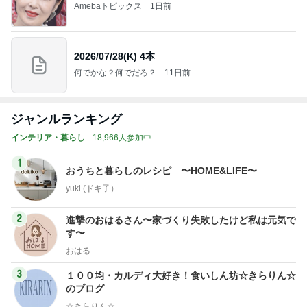
Amebaトピックス
1日前
2026/07/28(K) 4本
何でかな？何でだろ？
11日前
ジャンルランキング
インテリア・暮らし
18,966人参加中
1
おうちと暮らしのレシピ 〜HOME&LIFE〜
yuki (ドキ子）
2
進撃のおはるさん〜家づくり失敗したけど私は元気で
す〜
おはる
3
１００均・カルディ大好き！食いしん坊☆きらりん☆
のブログ
☆きらりん☆