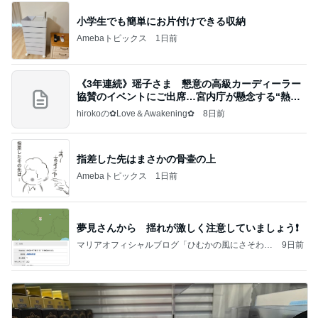
小学生でも簡単にお片付けできる収納
Amebaトピックス
1日前
《3年連続》瑶子さま 懇意の高級カーディーラー
協賛のイベントにご出席…宮内庁が懸念する“熱心
すぎ
hirokoの✿Love＆Awakening✿
8日前
指差した先はまさかの骨壷の上
Amebaトピックス
1日前
夢見さんから 揺れが激しく注意していましょう❗️
マリアオフィシャルブログ「ひむかの風にさそわれ
9日前
て」Powered by Ameba