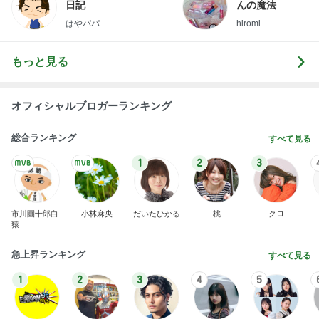
日記
んの魔法
はやパパ
hiromi
もっと見る
オフィシャルブロガーランキング
総合ランキング
すべて見る
1
2
3
市川團十郎白
小林麻央
だいたひかる
桃
クロ
猿
急上昇ランキング
すべて見る
1
2
3
4
5