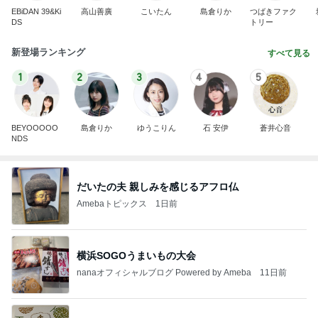
EBiDAN 39&Ki
高山善廣
こいたん
島倉りか
つばきファク
DS
トリー
新登場ランキング
すべて見る
1
2
3
4
5
BEYOOOOO
島倉りか
ゆうこりん
石 安伊
蒼井心音
NDS
だいたの夫 親しみを感じるアフロ仏
Amebaトピックス
1日前
横浜SOGOうまいもの大会
nanaオフィシャルブログ Powered by Ameba
11日前