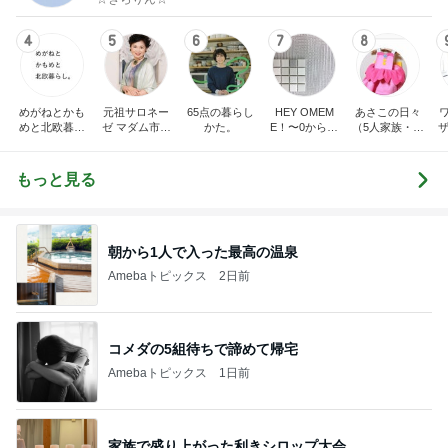
4
5
6
7
8
めがねとかも
元祖サロネー
65点の暮らし
HEY OMEM
あさこの日々
めと北欧暮ら
ゼ マダム市川
かた。
E！〜0からの
（5人家族・投
ザ
し
のほのぼのブ
家づくり〜
資・家計簿・
納
ログ
雑貨）
もっと見る
朝から1人で入った最高の温泉
Amebaトピックス
2日前
コメダの5組待ちで諦めて帰宅
Amebaトピックス
1日前
家族で盛り上がった利きシロップ大会