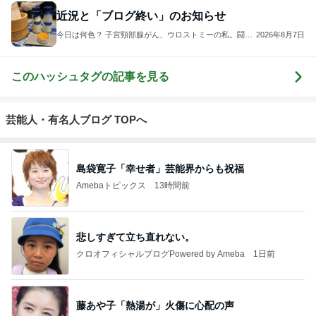
近況と「ブログ終い」のお知らせ
今日は何色？ 子宮頸部腺がん、ウロストミーの私。闘病
2026年8月7日
11年目に緩和へ移行しました。
このハッシュタグの記事を見る
芸能人・有名人ブログ TOPへ
島袋寛子「幸せ者」芸能界からも祝福
Amebaトピックス
13時間前
悲しすぎて立ち直れない。
クロオフィシャルブログPowered by Ameba
1日前
藤あや子「熱湯が」火傷に心配の声