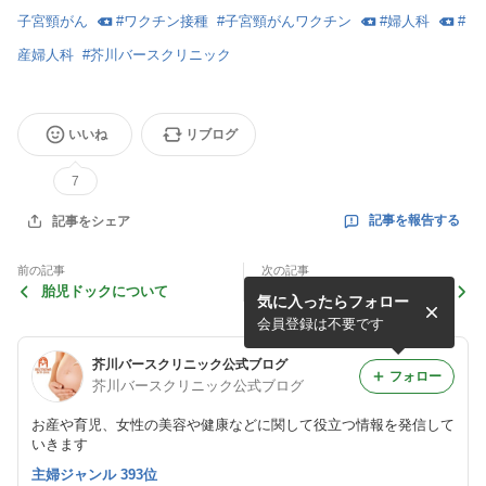
子宮頸がん
#
ワクチン接種
#
子宮頸がんワクチン
#
婦人科
#
産婦人科
#
芥川バースクリニック
いいね
リブログ
7
記事を報告する
記事をシェア
前の記事
次の記事
胎児ドックについて
”オメガ3系脂肪酸” MorDHA
気に入ったらフォロー
サプリ
会員登録は不要です
芥川バースクリニック公式ブログ
フォロー
芥川バースクリニック公式ブログ
お産や育児、女性の美容や健康などに関して役立つ情報を発信して
いきます
主婦ジャンル 393位