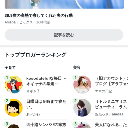
39.9度の高熱で察してくれた夫の行動
Amebaトピックス
16時間前
記事を読む
トップブロガーランキング
子育て
美容
1
1
kosodatefulな毎日 ～
（旧アカウント）
オギャ子の暴走～
ブログ【アラフォ
社売却セカンドラ
オギャ子
エマの日記
フ】
2
2
日曜日は９時まで寝た
リトルミニマリス
い。
ビューティコラム 
little minimalist'
あべかわ
あねっさ／anessa
uty colum
3
3
四十路シンパパの家族
美人になれる、た