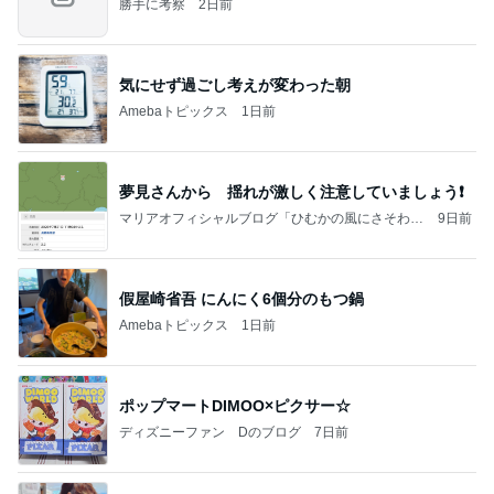
勝手に考察
2日前
気にせず過ごし考えが変わった朝
Amebaトピックス
1日前
夢見さんから 揺れが激しく注意していましょう❗️
マリアオフィシャルブログ「ひむかの風にさそわれ
9日前
て」Powered by Ameba
假屋崎省吾 にんにく6個分のもつ鍋
Amebaトピックス
1日前
ポップマートDIMOO×ピクサー☆
ディズニーファン Dのブログ
7日前