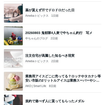
薬が貰えず汗でドロドロだった日
Amebaトピックス
1日前
20260803 鬼郁隊4人衆で中ちゃん釣行 写メ
中ちゃんのブログ
2日前
注文住宅が高騰した知るべき現実
Amebaトピックス
2日前
業務用アイスどこに売ってる？ロッテやタカナシ等
安い市販の2リットルアイスは業務スーパーやシャ
トレ
AKO | Smart Life
8日前
規約で遊べず人に貰ってもらったメダル