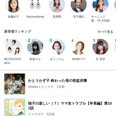
加藤紀子
Sakurashimeji
真飛聖
尼子勝紀
モーニング
娘。'26 天気組
新登場ランキング
すべて見る
1
2
3
4
5
BEYOOOOO
島倉りか
ゆうこりん
MOMIママ
石 安伊
NDS
かとうかず子 終わった母の初盆供養
Amebaトピックス
1日前
強子の楽しい（？）ママ友トラブル【年長編】第10
1話
ウメブログ
5日前