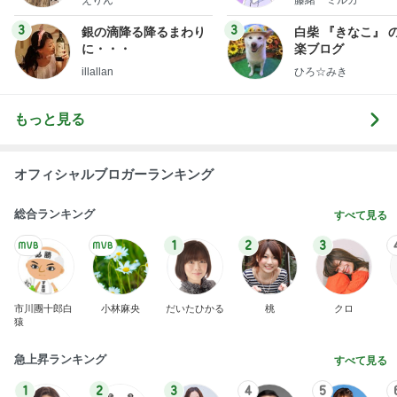
3
3
銀の滴降る降るまわり
白柴 『きなこ』 
に・・・
楽ブログ
illallan
ひろ☆みき
もっと見る
オフィシャルブロガーランキング
総合ランキング
すべて見る
1
2
3
市川團十郎白
小林麻央
だいたひかる
桃
クロ
猿
急上昇ランキング
すべて見る
1
2
3
4
5