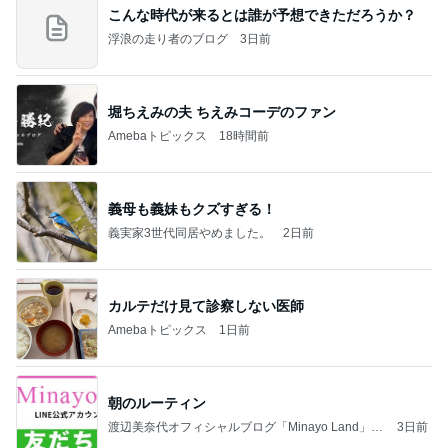
こんな時代が来るとは誰が予想できただろうか？
浮浪の走り者のブログ
3日前
堀ちえみの夫 ちえみコーデのファン
Amebaトピックス
18時間前
義母も義妹もクズすぎる！
義実家3世代同居やめました。
2日前
カルテだけ見て診察しない医師
Amebaトピックス
1日前
朝のルーティン
渡辺美奈代オフィシャルブログ「Minayo Land」P
3日前
owered by Ameba