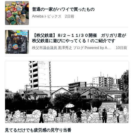
普通の一家がハワイで買ったもの
Amebaトピックス
2日前
【秩父鉄道】８/２～１１/３０開催 ガリガリ君が
秩父鉄道に遊びにやってくる！のご紹介です
秩父市議会議員 黒澤秀之 ブログ Powered by Ame
10日前
ba
見てるだけでも疲労感の見守り当番