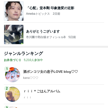
「心配」堂本剛 印象激変の近影
Amebaトピックス
2日前
ありがとうございます
市川團十郎白猿オフィシャルB
5日前
ジャンルランキング
お弁当づくり
5,210人参加中
1
酒ポンコツ女の息子LOVE blog♡♡
kana♡♡♡
2
ｒｉｉ＊ごはんアルバム
ｒｉｉ
3