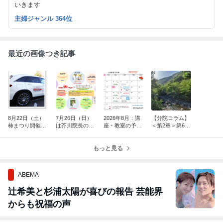
いきます
主婦ジャンル 364位
最近の画像つき記事
8月22日（土）
7月26日（日）
2026年8月：講
【分院コラム】
柿まつり開催に
は芥川院長の安
座・教室の予定
＜第2章＞第6回
伴う送迎場所変
産＆ファミリー
表
薬が合わないと
更のお知らせ
スタートアップ
感じたとき、ど
講座！
もっと見る
うする？
ABEMA
辻希美と杉浦太陽が喜びの報告 芸能界
からも祝福の声