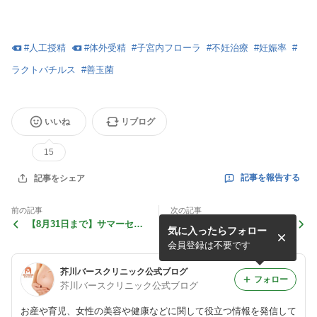
#
人工授精
#
体外受精
#
子宮内フローラ
#
不妊治療
#
妊娠率
#
ラクトバチルス
#
善玉菌
いいね
リブログ
15
記事を報告する
記事をシェア
前の記事
次の記事
【8月31日まで】サマーセー
2021年8月：講座・教室の予
気に入ったらフォロー
ル！オンラインショップ
定表
会員登録は不要です
芥川バースクリニック公式ブログ
フォロー
芥川バースクリニック公式ブログ
お産や育児、女性の美容や健康などに関して役立つ情報を発信して