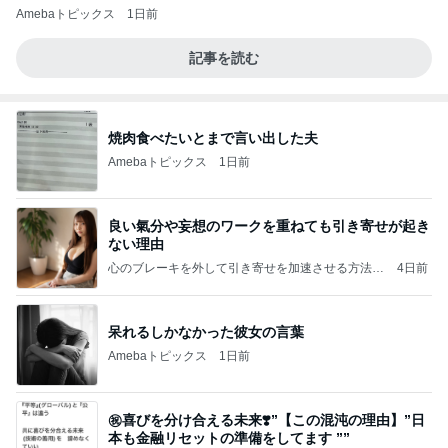
Amebaトピックス
1日前
記事を読む
焼肉食べたいとまで言い出した夫
Amebaトピックス
1日前
良い氣分や妄想のワークを重ねても引き寄せが起き
ない理由
心のブレーキを外して引き寄せを加速させる方法：
4日前
引き寄せ研究所
呆れるしかなかった彼女の言葉
Amebaトピックス
1日前
㊗️喜びを分け合える未来❣️”【この混沌の理由】”⽇
本も⾦融リセットの準備をしてます ””