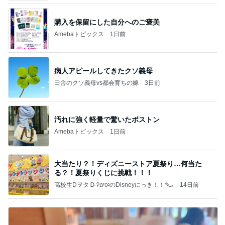
購入を保留にした自分へのご褒美
Amebaトピックス
1日前
病人アピールしてきたクソ義母
田舎のクソ義母vs都会育ちの嫁
3日前
汚れに強く軽量で驚いたボストン
Amebaトピックス
1日前
大当たり？！ディズニーストア夏祭り…何当た
る？！夏祭りくじに挑戦！！！
高校生Dヲタ Ꭰ-ᎮꭵꭹꭴのDisneyにっき！！✎ܚ
14日前