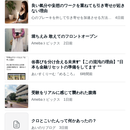
良い氣分や妄想のワークを重ねても引き寄せが起き
ない理由
心のブレーキを外して引き寄せを加速させる方法：
4日前
引き寄せ研究所
堀ちえみ 敢えてのフロントオープン
Amebaトピックス
2日前
㊗️喜びを分け合える未来❣️”【この混沌の理由】”⽇
本も⾦融リセットの準備をしてます ””
あいすくりーむ『めるころ』
6時間前
受験をリアルに感じて襲われた腹痛
Amebaトピックス
1日前
クロとこいたんって何かあったの？
あいのりブログ
3日前