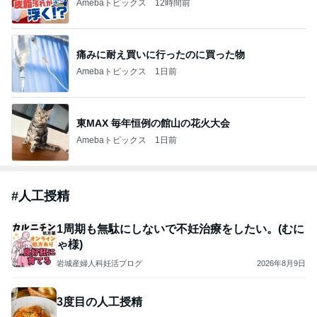
Amebaトピックス
12時間前
痛みに耐え買いに行ったのに買った物
Amebaトピックス
1日前
東MAX 毎年恒例の館山の花火大会
Amebaトピックス
1日前
#
人工授精
1周期も無駄にしないで不妊治療をしたい。(むに
ゃ様)
岩城産婦人科妊活ブログ
2026年8月9日
3度目の人工授精