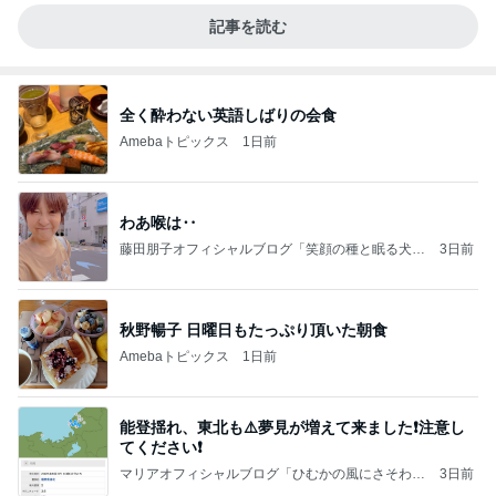
記事を読む
全く酔わない英語しばりの会食
Amebaトピックス
1日前
わあ喉は‥
藤田朋子オフィシャルブログ「笑顔の種と眠る犬」
3日前
Powered by Ameba
秋野暢子 日曜日もたっぷり頂いた朝食
Amebaトピックス
1日前
能登揺れ、東北も⚠️夢見が増えて来ました❗️注意し
てください❗️
マリアオフィシャルブログ「ひむかの風にさそわれ
3日前
て」Powered by Ameba