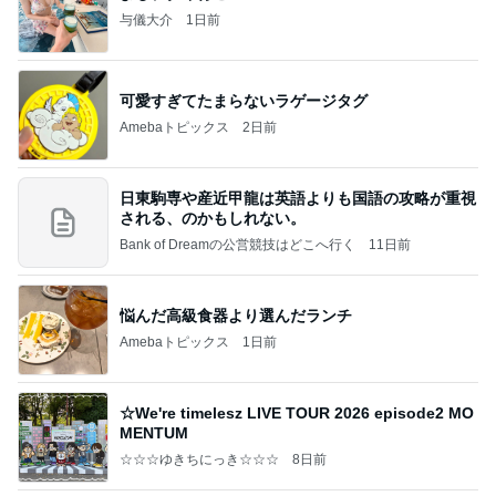
与儀大介
1日前
可愛すぎてたまらないラゲージタグ
Amebaトピックス
2日前
日東駒専や産近甲龍は英語よりも国語の攻略が重視
される、のかもしれない。
Bank of Dreamの公営競技はどこへ行く
11日前
悩んだ高級食器より選んだランチ
Amebaトピックス
1日前
☆We're timelesz LIVE TOUR 2026 episode2 MO
MENTUM
☆☆☆ゆきちにっき☆☆☆
8日前