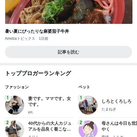
暑い夏にぴったりな麻婆茄子牛丼
Amebaトピックス
1日前
記事を読む
トップブロガーランキング
ファッション
ペット
1
1
妻です。ママです。女
しろとくろしろ
です。
たまねぎ
eri.
2
2
40代からの大人カジュ
母さんは今日も世
アルを品良く着こなす
やく
ファッションブログ
えりん
藤緒 ミルカ