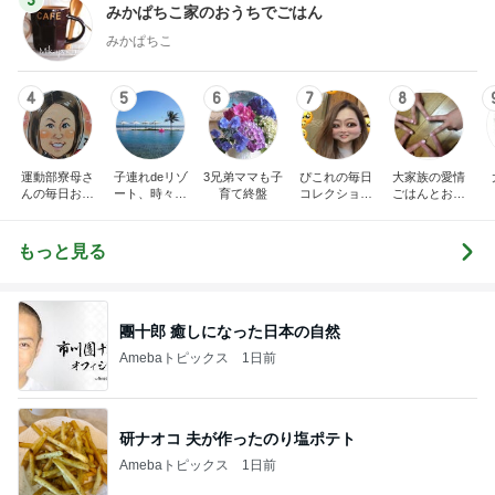
みかぱちこ家のおうちでごはん
みかぱちこ
4
5
6
7
8
運動部寮母さ
子連れdeリゾ
3兄弟ママも子
ぴこれの毎日
大家族の愛情
んの毎日お弁
ート、時々キ
育て終盤
コレクション
ごはんとお弁
当☆毎日ごは
ャラ弁
♬.*ﾟ
当❤︎
ん☆
もっと見る
團十郎 癒しになった日本の自然
Amebaトピックス
1日前
研ナオコ 夫が作ったのり塩ポテト
Amebaトピックス
1日前