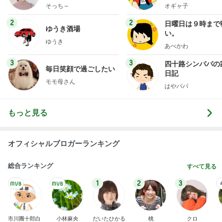
献立
そっち～
オギャ子
2
2
日曜日は９時まで
ゆうき酒場
い。
ゆうき
あべかわ
3
3
四十路シンパパの
毎日笑顔で過ごしたい
日記
モモ母さん
はやパパ
もっと見る
オフィシャルブロガーランキング
総合ランキング
すべて見る
1
2
3
市川團十郎白
小林麻央
だいたひかる
桃
クロ