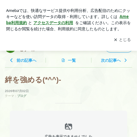
絆を強める(*^^)‐ | 予約制の店 天然石＆風水＆占い 明來瑠
のヒラール
アプリをダウンロードして
ブログの更新通知
を受け取りまし
開く
ょう。
予約制の店 天然石＆風水＆占い 明來瑠の
フォロー
ヒラール
前の記事へ
一覧
次の記事へ
絆を強める(*^^)‐
2026年07月02日
テーマ：
ブログ
広告を表示できませんでした