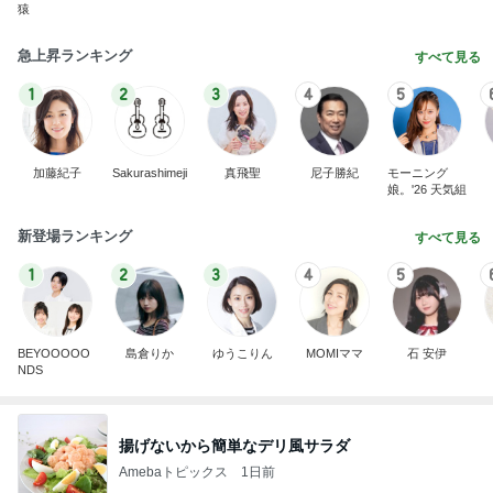
猿
急上昇ランキング
すべて見る
1
2
3
4
5
加藤紀子
Sakurashimeji
真飛聖
尼子勝紀
モーニング
娘。'26 天気組
新登場ランキング
すべて見る
1
2
3
4
5
BEYOOOOO
島倉りか
ゆうこりん
MOMIママ
石 安伊
NDS
揚げないから簡単なデリ風サラダ
Amebaトピックス
1日前