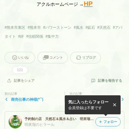
HP
アクルホームページ →
#
熊本市東区
#
熊本市
#
パワーストーン
#
風水
#
鉱石
#
天然石
#
アパ
タイト
#
絆
#
信頼関係
#
集中力
いいね
コメント
リブログ
121
記事を報告する
記事をシェア
前の記事
次の記事
商売仕事の神様(*´`)
縁起が良いこちら (^_-)-☆
気に入ったらフォロー
会員登録は不要です
予約制の店 天然石＆風水＆占い 明來瑠のヒラール
フォロー
明來瑠のヒラール