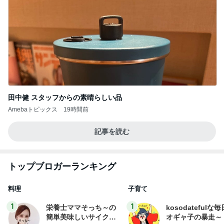
田中健 スタッフからの素晴らしい品
Amebaトピックス
19時間前
記事を読む
トップブロガーランキング
料理
子育て
1
1
栄養士ママそっち～の
kosodatefulな毎
簡単美味しいサイクル
オギャ子の暴走～