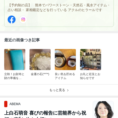
【予約制の店】 熊本でパワーストーン・天然石・風水アイテム・
占い相談・ 家相鑑定などを行っている アクルのヒラールです
最近の画像つき記事
立秋！お財布と
金運の石(*^^*)
良い気を貯める
お礼と近況とお
財の準備を
アイテム
知らせです
(*'▽')
もっと見る
ABEMA
上白石萌音 喜びの報告に芸能界から祝