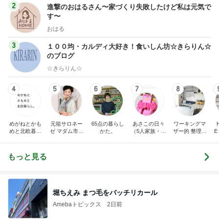
2
進撃のおはるさん〜家づくり失敗したけど私は元気で
す〜
おはる
3
１００均・カルディ大好き！食いしん坊☆きらりん☆
のブログ
☆きらりん☆
4
5
6
7
8
めがねとかも
元祖サロネー
65点の暮らし
あさこの日々
ワーキングマ
めと北欧暮ら
ゼ マダム市川
かた。
（5人家族・投
ザー的 整理収
E
し
のほのぼのブ
資・家計簿・
納 ＆ 北欧イン
ログ
雑貨）
テリア
もっと見る
堀ちえみ まつ毛をバッチリカール
Amebaトピックス
2日前