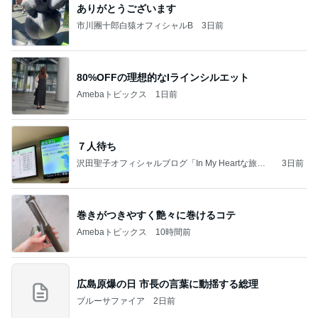
ありがとうございます
市川團十郎白猿オフィシャルB
3日前
80%OFFの理想的なIラインシルエット
Amebaトピックス
1日前
７人待ち
沢田聖子オフィシャルブログ「In My Heartな旅日
3日前
記」by Ameba
巻きがつきやすく艶々に巻けるコテ
Amebaトピックス
10時間前
広島原爆の日 市長の言葉に動揺する総理
ブルーサファイア
2日前