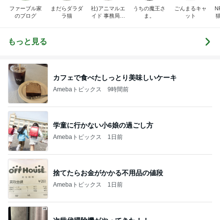
ファーブル家
まだらダラダ
社)アニマルエ
うちの魔王さ
ごんまるキャ
N
のブログ
ラ猫
イド 事務局＆
ま。
ット
みんなの日記
もっと見る
カフェで食べたしっとり美味しいケーキ
Amebaトピックス
9時間前
学童に行かない小6娘の過ごし方
Amebaトピックス
1日前
捨てたらお金がかかる不用品の値段
Amebaトピックス
1日前