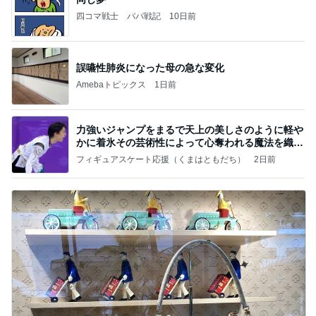
四コマ戦士 パパ戦記
10日前
誤嚥性肺炎になった母の急な変化
Amebaトピックス
1日前
力強いジャンプをまるで天上の美しさのように軽や
かに着氷その芸術性によって心奪われる魔法を織り
なす
フィギュアスケート応援（くまはともだち）
2日前