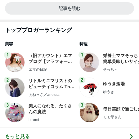
記事を読む
トップブロガーランキング
美容
料理
1
1
（旧アカウント）エマ
栄養士ママそっち
ブログ【アラフォー会
簡単美味しいサイ
社売却セカンドライ
献立
エマの日記
そっち～
フ】
2
2
リトルミニマリストの
ゆうき酒場
ビューティコラム The
ゆうき
little minimalist's bea
あねっさ／anessa
uty colum
3
3
美人になれる、たくさ
毎日笑顔で過ごし
んの魔法
モモ母さん
hiromi
もっと見る