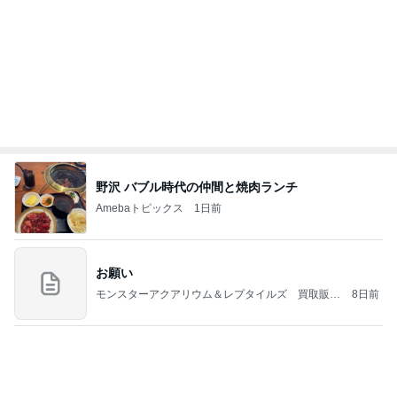
学生
日本人
7日前
夏休みに迷ったら頼りになる白パンツ
Amebaトピックス
12時間前
(長期保存カレーライスセット)
たかたんのコストコ通への道
8日前
だいた 長くなった打ち合わせと息子
Amebaトピックス
1日前
お盆の予定とパームツリー