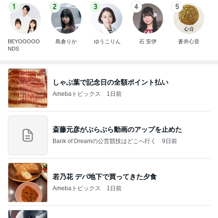
1
2
3
4
5
BEYOOOOO
島倉りか
ゆうこりん
石 安伊
蒼井心音
NDS
しゃぶ葉で記念日の全額ポイント払い
Amebaトピックス
1日前
斎藤元彦がぶらぶら動画のアップを止めた
Bank of Dreamの公営競技はどこへ行く
9日前
若乃花 デパ地下で買ってきた夕食
Amebaトピックス
1日前