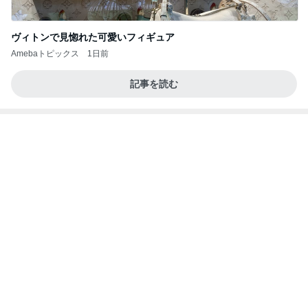
ヴィトンで見惚れた可愛いフィギュア
Amebaトピックス
1日前
記事を読む
野沢 バブル時代の仲間と焼肉ランチ
Amebaトピックス
1日前
お願い
モンスターアクアリウム＆レプタイルズ 買取販売
8日前
情報
だいたの夫 カニから鮭への晩ご飯変更
Amebaトピックス
1日前