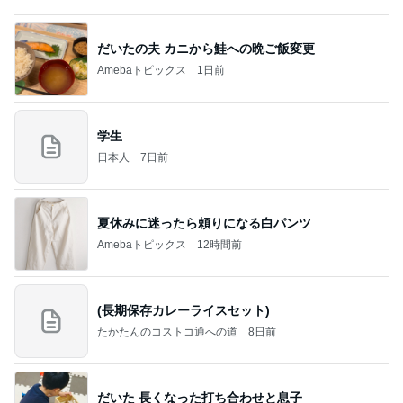
roo's MEMO
7時間前
假屋崎省吾 満開になった鹿の子百合
Amebaトピックス
1日前
記事を読む