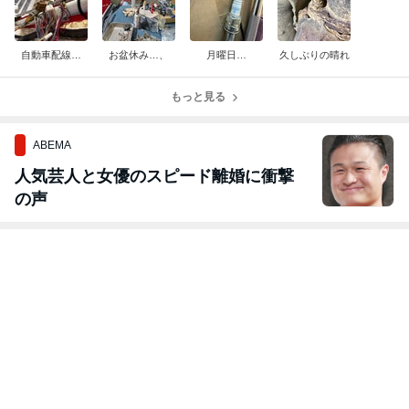
自動車配線…
お盆休み…、
月曜日…
久しぶりの晴れ
もっと見る
ABEMA
人気芸人と女優のスピード離婚に衝撃
の声