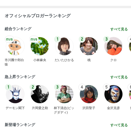
オフィシャルブロガーランキング
総合ランキング
すべて見る
1
2
3
市川團十郎白
小林麻央
だいたひかる
桃
クロ
猿
急上昇ランキング
すべて見る
1
2
3
4
5
デーモン閣下
片岡愛之助
林下清志(ビッ
沢田聖子
金沢克彦
グダディ)
新登場ランキング
すべて見る