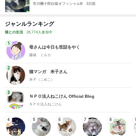
市川團十郎白猿オフィシャルB
3日前
ジャンルランキング
猫との生活
26,774人参加中
1
母さんは今日も世話をやく
藤緒 ミルカ
2
猫マンガ 米子さん
米子（こめこ）
3
ＮＰＯ法人ねこけん Official Blog
ＮＰＯ法人ねこけん
4
5
6
7
8