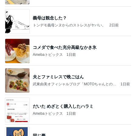
義母は観念した？
トンデモ義母ンヌからのストレスがヤバい。
2日前
コメダで食べた充分高級なかき氷
Amebaトピックス
1日前
夫とファミレスで晩ごはん
武東由美オフィシャルブログ「MOTOちゃんとのは
1日前
っぴぃな毎日」Powered by Ameba
だいた めざとく購入したハラミ
Amebaトピックス
1日前
同じ夢