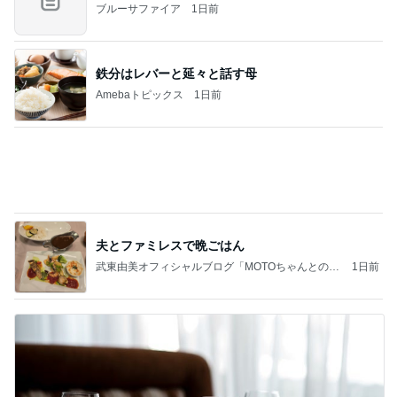
ブルーサファイア
1日前
鉄分はレバーと延々と話す母
Amebaトピックス
1日前
夫とファミレスで晩ごはん
武東由美オフィシャルブログ「MOTOちゃんとのは
1日前
っぴぃな毎日」Powered by Ameba