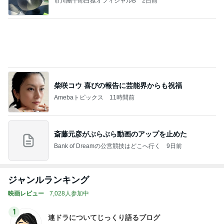
市川團十郎白猿オフィシャルB
2日前
柴咲コウ 喜びの報告に芸能界からも祝福
Amebaトピックス
11時間前
斎藤元彦がぶらぶら動画のアップを止めた
Bank of Dreamの公営競技はどこへ行く
9日前
ジャンルランキング
映画レビュー
7,028人参加中
1
連ドラについてじっくり語るブログ