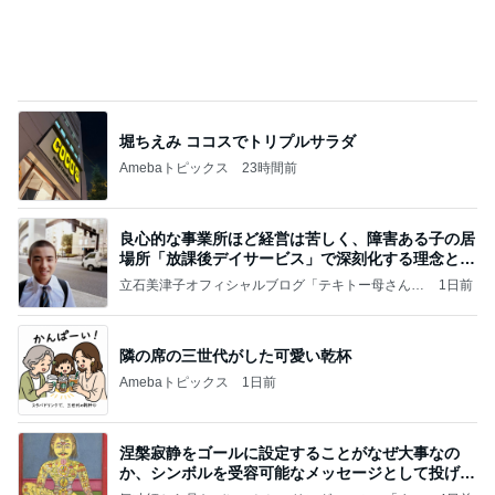
堀ちえみ ココスでトリプルサラダ
Amebaトピックス
23時間前
良心的な事業所ほど経営は苦しく、障害ある子の居
場所「放課後デイサービス」で深刻化する理念と現
実の
立石美津子オフィシャルブログ「テキトー母さんの
1日前
すすめ」Powered by Ameba
隣の席の三世代がした可愛い乾杯
Amebaトピックス
1日前
涅槃寂静をゴールに設定することがなぜ大事なの
か、シンボルを受容可能なメッセージとして投げる
ことが