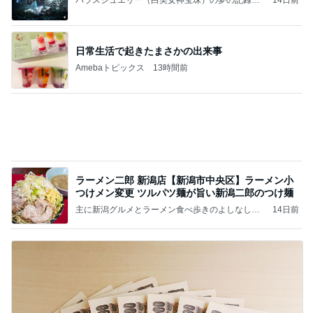
パラスジュエリー（白美女神宝珠）の夢の記録
14日前
（続編）
日常生活で起きたまさかの出来事
Amebaトピックス
13時間前
ラーメン二郎 新潟店【新潟市中央区】ラーメン小
つけメン変更 ツルパツ麺が旨い新潟二郎のつけ麺
主に新潟グルメとラーメン食べ歩きのよしなしご
14日前
と