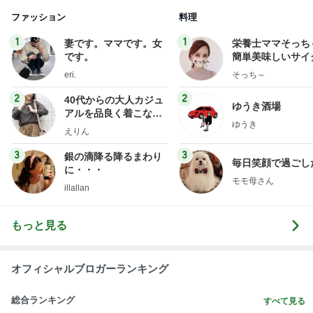
ファッション
料理
1
1
妻です。ママです。女
栄養士ママそっち
です。
簡単美味しいサイ
献立
eri.
そっち～
2
2
40代からの大人カジュ
ゆうき酒場
アルを品良く着こなす
ゆうき
ファッションブログ
えりん
3
3
銀の滴降る降るまわり
毎日笑顔で過ごし
に・・・
モモ母さん
illallan
もっと見る
オフィシャルブロガーランキング
総合ランキング
すべて見る