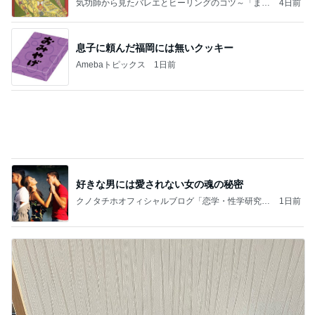
気功師から見たバレエとヒーリングのコツ～「まと
4日前
いのば」ブログ
息子に頼んだ福岡には無いクッキー
Amebaトピックス
1日前
好きな男には愛されない女の魂の秘密
クノタチホオフィシャルブログ「恋学・性学研究
1日前
室」Powered by Ameba