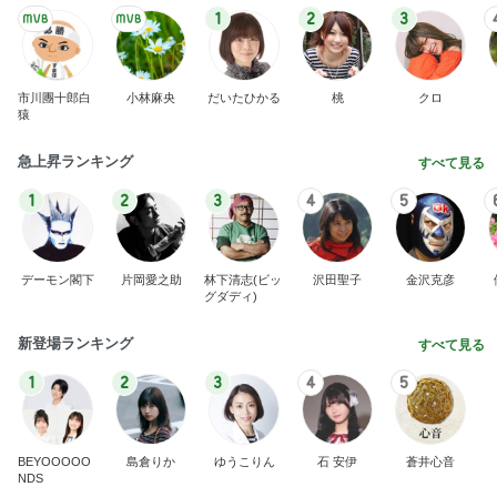
1
2
3
市川團十郎白
小林麻央
だいたひかる
桃
クロ
猿
急上昇ランキング
すべて見る
1
2
3
4
5
デーモン閣下
片岡愛之助
林下清志(ビッ
沢田聖子
金沢克彦
グダディ)
新登場ランキング
すべて見る
1
2
3
4
5
BEYOOOOO
島倉りか
ゆうこりん
石 安伊
蒼井心音
NDS