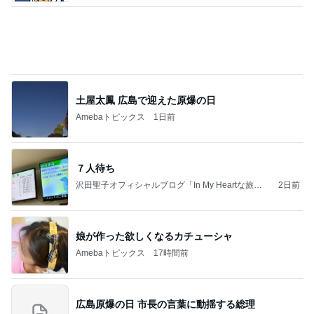
土屋太鳳 広島で迎えた原爆の日
Amebaトピックス
1日前
７人待ち
沢田聖子オフィシャルブログ「In My Heartな旅日
2日前
記」by Ameba
娘が作った欲しくなるカチューシャ
Amebaトピックス
17時間前
広島原爆の日 市長の言葉に動揺する総理