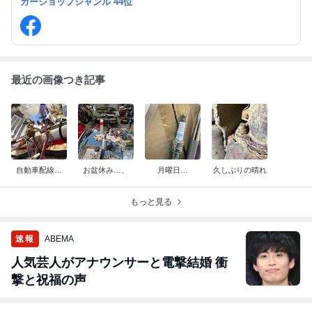
カーショップジャンル 44位
最近の画像つき記事
自動車配線…
お盆休み…、
月曜日…
久しぶりの晴れ
もっと見る
速報
ABEMA
人気芸人がアナウンサーと電撃結婚 衝
撃と祝福の声