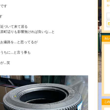
全
日です
カ
す
が近づいて来て居る
高原町辺りも影響無ければ良いな…と
カレ
かお遍路を…と思ってるが
るうちに…と言う事も
が…笑
この