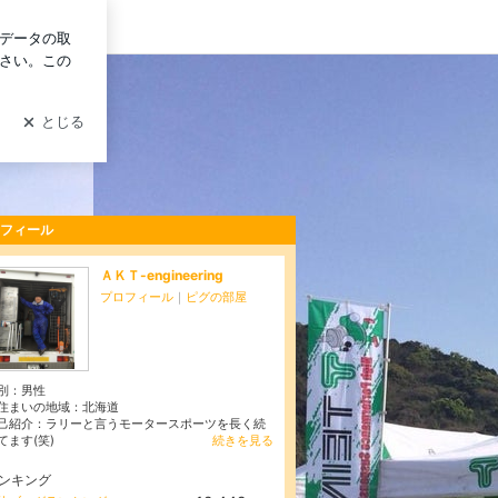
イン
フィール
ＡＫＴ-engineering
プロフィール
｜
ピグの部屋
別：
男性
住まいの地域：
北海道
己紹介：ラリーと言うモータースポーツを長く続
てます(笑)
続きを見る
ンキング