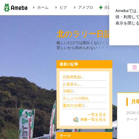
ホーム
ピグ
アメブロ
介護経験がなく危機
月曜日。 | 北のラリー日記
北のラリー日記
愉しいだけでは面白くない・・・
苦しいから辞められない・・・
最新の記事
自動車配線…
お盆休み…、
月曜日…
久しぶりの晴れ
月
週末の土曜日…
2026-0
一覧を見る
テーマ
画像一覧を見る
テーマ