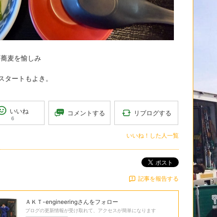
は蕎麦を愉しみ
スタートもよき。
いいね
リブログする
コメントする
6
いいね！した人一覧
ポスト
記事を報告する
ＡＫＴ-engineering
さんをフォロー
ブログの更新情報が受け取れて、アクセスが簡単になります