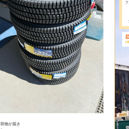
フ
※
ら荷物が届き