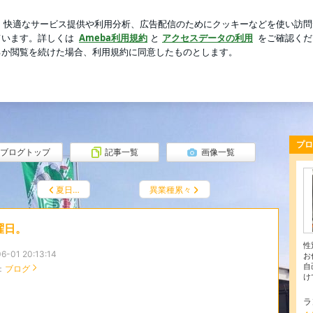
感ゼロの夫
芸能人ブログ
人気ブログ
新規登録
ログ
プロ
ブログトップ
記事一覧
画像一覧
夏日…
異業種累々
曜日。
性
6-01 20:13:14
お
自
：
ブログ
け
ラ