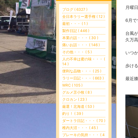
月曜
ブログ ( 6327 )
全日本ラリー選手権 ( 12 )
6月で
最初・・・ ( 1 )
製作日記 ( 446 )
台風
本業の話・・・ ( 30 )
久万
痛いお話・・・ ( 146 )
その他・・・ ( 5 )
いつ
人の不幸は蜜の味・・・ (
14 )
歩け
便利な品物・・・ ( 25 )
ラリー日記・・・ ( 663 )
最近膝
WRC ( 105 )
グルメ苫小牧 ( 8 )
クロカン ( 23 )
厳選！北海道 ( 53 )
釣り！ ( 39 )
ダートラ日記・・・ ( 70 )
稚内大沼・・・ ( 45 )
ブレーキの気持・・・ ( 4