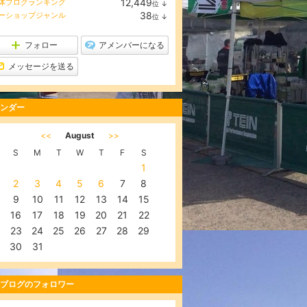
12,449
体ブログランキング
位
↓
ラ
38
ーショップジャンル
位
↓
ン
ラ
キ
ン
ン
キ
フォロー
アメンバーになる
グ
ン
下
グ
メッセージを送る
降
下
降
ンダー
<<
August
>>
S
M
T
W
T
F
S
1
2
3
4
5
6
7
8
9
10
11
12
13
14
15
16
17
18
19
20
21
22
23
24
25
26
27
28
29
30
31
ブログのフォロワー