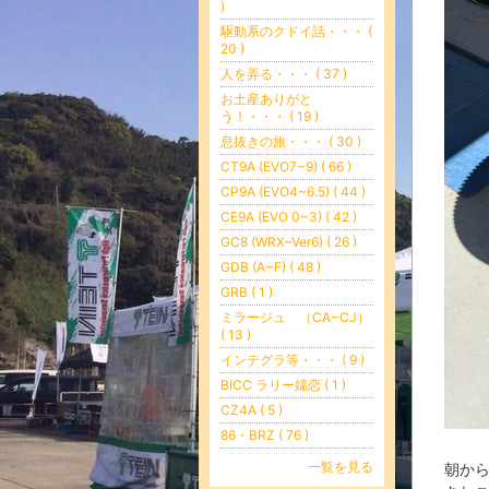
)
駆動系のクドイ話・・・ (
20 )
人を弄る・・・ ( 37 )
お土産ありがと
う！・・・ ( 19 )
息抜きの旅・・・ ( 30 )
CT9A (EVO7~9) ( 66 )
CP9A (EVO4~6.5) ( 44 )
CE9A (EVO 0~3) ( 42 )
GC8 (WRX~Ver6) ( 26 )
GDB (A~F) ( 48 )
GRB ( 1 )
ミラージュ （CA~CJ）
( 13 )
インテグラ等・・・ ( 9 )
BICC ラリー嬬恋 ( 1 )
CZ4A ( 5 )
86・BRZ ( 76 )
一覧を見る
朝か