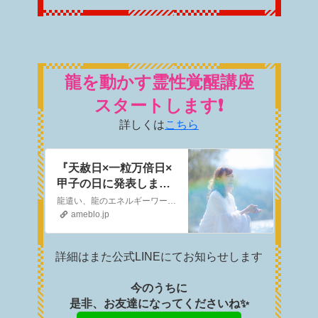
龍を動かす霊性覚醒講座
スタートします❗️
詳しくは
こちら
『天赦日×一粒万倍日×
甲子の日に発表しま
す‼️龍を動かす霊性覚
龍遣い、龍のエネルギーワーカー龍女神（りゅうめがみ）あこ∞です🐉 あなたを次元上昇させ運気爆上げしていきます❗️ 龍女神あこ∞って誰❓どんな人❓プ…
醒講座‼️』
ameblo.jp
詳細はまた公式LINEにてお知らせします
今のうちに
是非、お友達になってくださいね✨