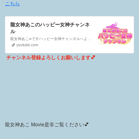
こちら
龍女神あこのハッピー女神チャンネ
ル
龍女神あこ∞ですハッピー女神チャンネルへようこそ❗️このチャンネルでは視えない世界のこと（特に龍🐉について）のお話しを中心に視えない存在、視えない力とは、というところから宇宙の法則についてまで、幅広い内容でご自身が活用していただけるようわかりやすくお伝えしていきますいいね！やコメントはたくさんいただけると嬉しいです。よろしければ感想などお聞かせくだ…
youtube.com
チャンネル登録よろしくお願いします💕
龍女神あこ Movie是非ご覧ください💕