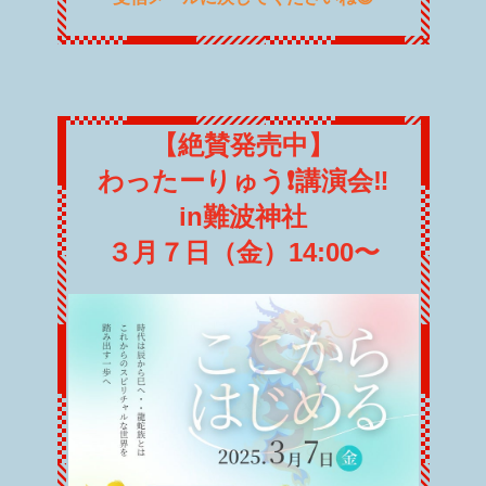
【絶賛発売中】
わったーりゅう❗️講演会‼️
in難波神社
３月７日（金）14:00〜