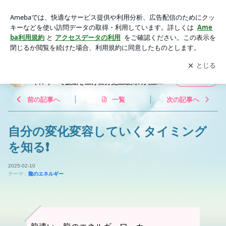
自分の変化変容していくタイミングを知る❗️ | 龍のエネルギー
ワーカー龍女神あこ♾️ 龍のエネルギーで波動を上げ自分史上
アプリをダウンロードして
ブログの更新通知
を受け取りまし
開く
最高の人生に導く龍遣い
ょう。
龍のエネルギーワーカー龍女神あこ♾️ 龍のエ
フォロー
ネルギーで波動を上げ自分史上最高の人生に
導く龍遣い
前の記事へ
一覧
次の記事へ
自分の変化変容していくタイミング
を知る❗️
2025-02-10
テーマ：
龍のエネルギー