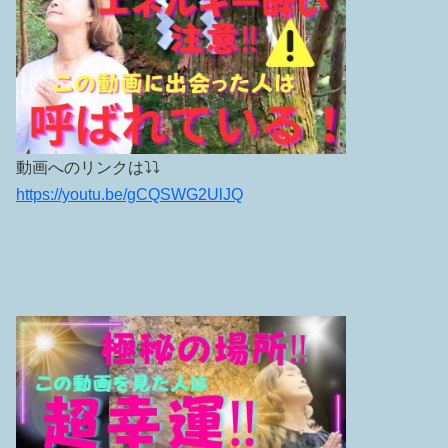
動画へのリンクは⤵︎⤵︎
https://youtu.be/gCQSWG2UlJQ