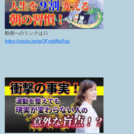
動画へのリンクは⤵︎⤵︎
https://youtu.be/wQFopMtuRac