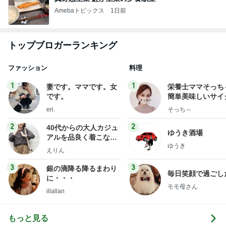
Amebaトピックス
1日前
トップブロガーランキング
ファッション
料理
1
1
妻です。ママです。女
栄養士ママそっち
です。
簡単美味しいサイ
献立
eri.
そっち～
2
2
40代からの大人カジュ
ゆうき酒場
アルを品良く着こなす
ゆうき
ファッションブログ
えりん
3
3
銀の滴降る降るまわり
毎日笑顔で過ごし
に・・・
モモ母さん
illallan
もっと見る