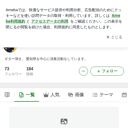
成瀬明のﾌﾞﾛｸﾞ
アプリをダウンロードして
ブログの更新通知
を受け取りまし
開く
ょう。
成瀬明のﾌﾞﾛｸﾞ
ギター弾き。 愛知県を中心に演奏活動をしています。
73
184
フォロー
フォロワー
投稿
一覧
人気
画像
テーマ