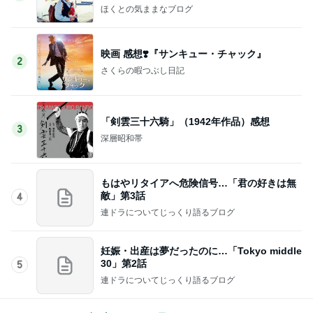
ほくとの気ままなブログ
映画 感想❣️『サンキュー・チャック』
2
さくらの暇つぶし日記
「剣雲三十六騎」（1942年作品）感想
3
深層昭和帯
もはやリタイアへ危険信号…「君の好きは無
敵」第3話
4
連ドラについてじっくり語るブログ
妊娠・出産は夢だったのに…「Tokyo middle
30」第2話
5
連ドラについてじっくり語るブログ