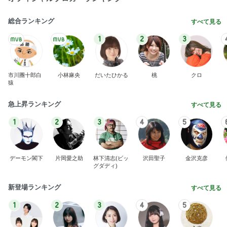
総合ランキング
すべて見る
1
2
3
市川團十郎白
小林麻央
だいたひかる
桃
クロ
猿
急上昇ランキング
すべて見る
1
2
3
4
5
デーモン閣下
片岡愛之助
林下清志(ビッ
沢田聖子
金沢克彦
グダディ)
新登場ランキング
すべて見る
1
2
3
4
5