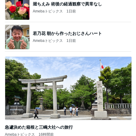
堀ちえみ 術後の経過観察で異常なし
Amebaトピックス
1日前
若乃花 朝から作ったおじさんハート
Amebaトピックス
1日前
急遽決めた箱根と三嶋大社への旅行
Amebaトピックス
16時間前