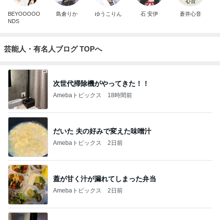
BEYOOOOO
島倉りか
ゆうこりん
石 安伊
蒼井心音
NDS
芸能人・有名人ブログ TOPへ
次世代掃除機がやってきた！！
Amebaトピックス
18時間前
だいた 夫の好みで変えた味噌汁
Amebaトピックス
2日前
蓋が甘く汁が漏れてしまった弁当
Amebaトピックス
2日前