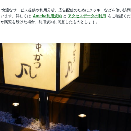
った可愛い時計
新規登録
芸能人ブログ
人気ブログ
世界に
む」 僕の人生をお楽しみ下さい！！