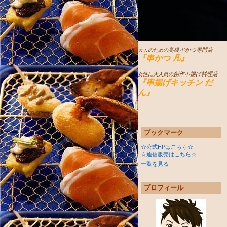
高級串かつ専門店
大人のための
『串かつ 凡』
創作串揚げ料理店
女性に大人気の
『串揚げキッチン だ
ん』
ブックマーク
☆公式HPはこちら☆
☆通信販売はこちら☆
一覧を見る
プロフィール