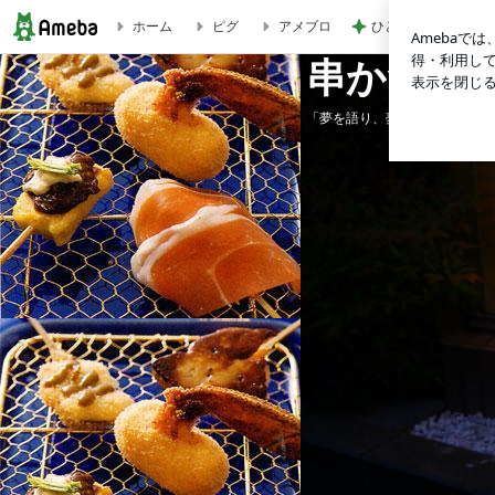
ひと目見て好きにな
ホーム
ピグ
アメブロ
チャタン大城と沖縄！ | 串かつを世界に
串かつを
「夢を語り、夢を叶え、夢を育