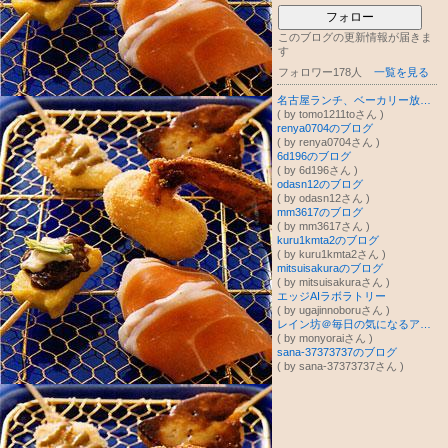
フォロー
このブログの更新情報が届きま
す
フォロワー178人
一覧を見る
名古屋ランチ、ベーカリー放浪記
( by tomo1211toさん )
renya0704のブログ
( by renya0704さん )
6d196のブログ
( by 6d196さん )
odasn12のブログ
( by odasn12さん )
mm3617のブログ
( by mm3617さん )
kuru1kmta2のブログ
( by kuru1kmta2さん )
mitsuisakuraのブログ
( by mitsuisakuraさん )
エッジAIラボラトリー
( by ugajinnoboruさん )
レイン坊＠毎日の気になるアレコレをご紹介☆
( by monyoraiさん )
sana-37373737のブログ
( by sana-37373737さん )