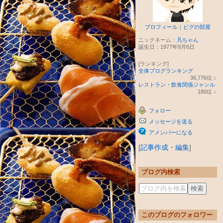
プロフィール
｜
ピグの部屋
ニックネーム：
凡ちゃん
誕生日：
1977年9月6日
[ランキング]
全体ブログランキング
36,776
位
↓
ラ
レストラン・飲食関係ジャンル
ン
180
位
↓
キ
ラ
ン
ン
フォロー
グ
キ
下
ン
メッセージを送る
降
グ
下
アメンバーになる
降
[
記事作成・編集
]
ブログ内検索
このブログのフォロワー