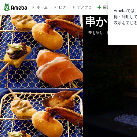
長男が脅された公立
ホーム
ピグ
アメブロ
祝！ミシュラン〜 | 串かつを世界に
串かつを
「夢を語り、夢を叶え、夢を育