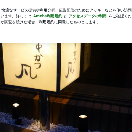
中の学級崩壊
新規登録
ロ
芸能人ブログ
人気ブログ
世界に
む」 僕の人生をお楽しみ下さい！！