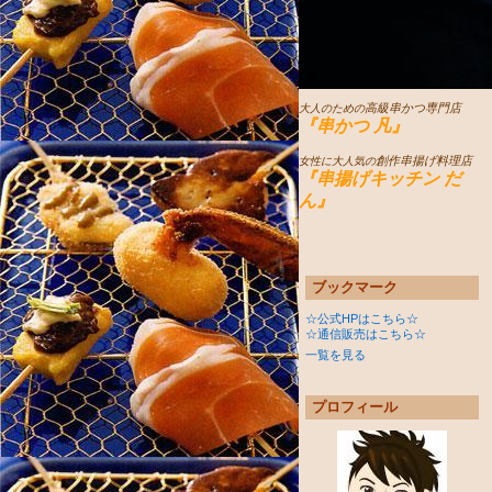
高級串かつ専門店
大人のための
『串かつ 凡』
創作串揚げ料理店
女性に大人気の
『串揚げキッチン だ
ん』
ブックマーク
☆公式HPはこちら☆
☆通信販売はこちら☆
一覧を見る
プロフィール