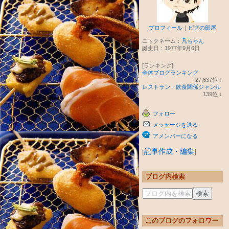
プロフィール
｜
ピグの部屋
ニックネーム：
凡ちゃん
誕生日：
1977年9月6日
[ランキング]
全体ブログランキング
27,637
位
↓
ラ
レストラン・飲食関係ジャンル
ン
139
位
↓
キ
ラ
ン
ン
フォロー
グ
キ
下
ン
メッセージを送る
降
グ
下
アメンバーになる
降
[
記事作成・編集
]
ブログ内検索
このブログのフォロワー