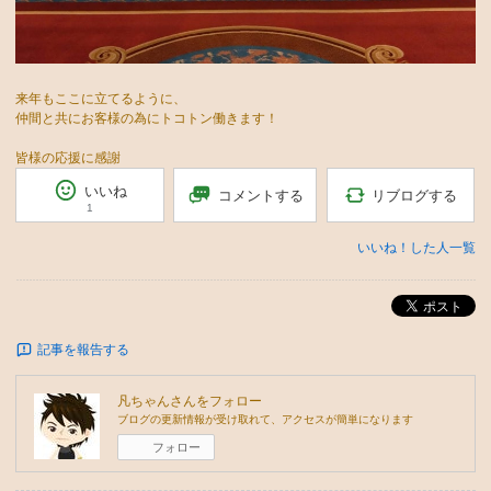
来年もここに立てるように、
仲間と共にお客様の為にトコトン働きます！
皆様の応援に感謝
いいね
リブログする
コメントする
1
いいね！した人一覧
ポスト
記事を報告する
凡ちゃん
さんをフォロー
ブログの更新情報が受け取れて、アクセスが簡単になります
フォロー