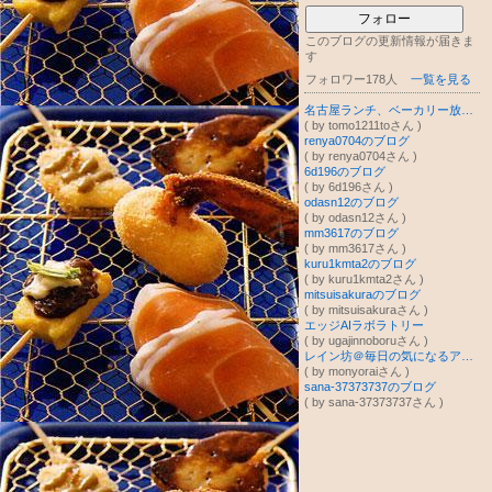
フォロー
このブログの更新情報が届きま
す
フォロワー178人
一覧を見る
名古屋ランチ、ベーカリー放浪記
( by tomo1211toさん )
renya0704のブログ
( by renya0704さん )
6d196のブログ
( by 6d196さん )
odasn12のブログ
( by odasn12さん )
mm3617のブログ
( by mm3617さん )
kuru1kmta2のブログ
( by kuru1kmta2さん )
mitsuisakuraのブログ
( by mitsuisakuraさん )
エッジAIラボラトリー
( by ugajinnoboruさん )
レイン坊＠毎日の気になるアレコレをご紹介☆
( by monyoraiさん )
sana-37373737のブログ
( by sana-37373737さん )