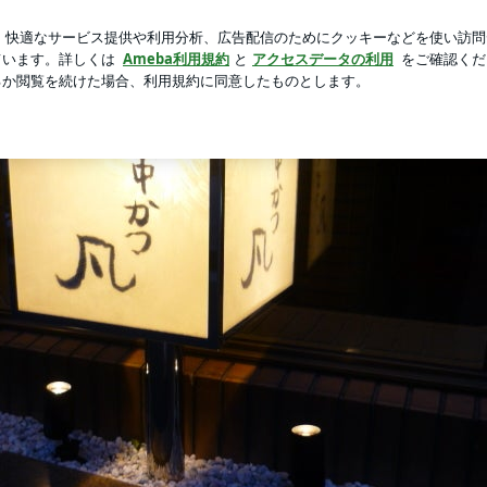
ばいいという次男
新規登録
芸能人ブログ
人気ブログ
世界に
む」 僕の人生をお楽しみ下さい！！