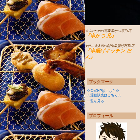
高級串かつ専門店
大人のための
『串かつ 凡』
創作串揚げ料理店
女性に大人気の
『串揚げキッチン だ
ん』
ブックマーク
☆公式HPはこちら☆
☆通信販売はこちら☆
一覧を見る
プロフィール