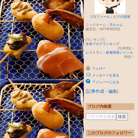
プロフィール
｜
ピグの部屋
ニックネーム：
凡ちゃん
誕生日：
1977年9月6日
[ランキング]
全体ブログランキング
21,003
位
↑
ラ
レストラン・飲食関係ジャンル
ン
95
位
↑
キ
ラ
ン
ン
フォロー
グ
キ
上
ン
メッセージを送る
昇
グ
上
アメンバーになる
昇
[
記事作成・編集
]
ブログ内検索
このブログのフォロワー