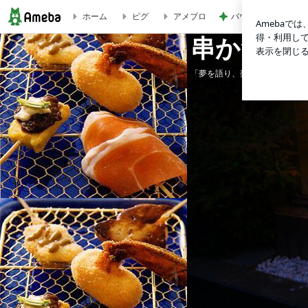
バウムと思わなけれ
ホーム
ピグ
アメブロ
パスポートの更新！ | 串かつを世界に
串かつを
「夢を語り、夢を叶え、夢を育