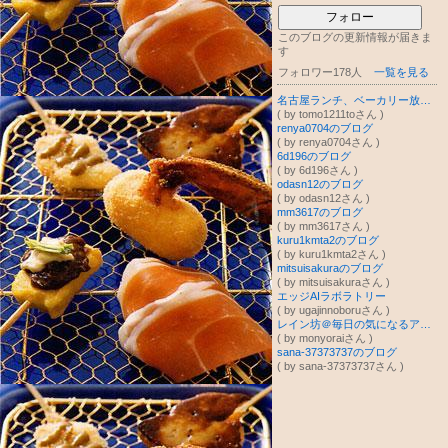
フォロー
このブログの更新情報が届きま
す
フォロワー178人
一覧を見る
名古屋ランチ、ベーカリー放浪記
( by tomo1211toさん )
renya0704のブログ
( by renya0704さん )
6d196のブログ
( by 6d196さん )
odasn12のブログ
( by odasn12さん )
mm3617のブログ
( by mm3617さん )
kuru1kmta2のブログ
( by kuru1kmta2さん )
mitsuisakuraのブログ
( by mitsuisakuraさん )
エッジAIラボラトリー
( by ugajinnoboruさん )
レイン坊＠毎日の気になるアレコレをご紹介☆
( by monyoraiさん )
sana-37373737のブログ
( by sana-37373737さん )