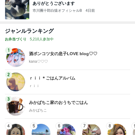
ありがとうございます
市川團十郎白猿オフィシャルB
4日前
ジャンルランキング
お弁当づくり
5,210人参加中
1
酒ポンコツ女の息子LOVE blog♡♡
kana♡♡♡
2
ｒｉｉ＊ごはんアルバム
ｒｉｉ
3
みかぱちこ家のおうちでごはん
みかぱちこ
4
5
6
7
8