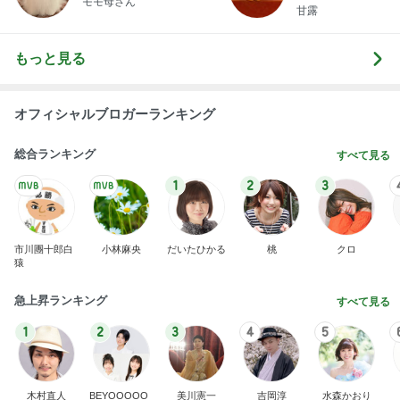
モモ母さん
甘露
もっと見る
オフィシャルブロガーランキング
総合ランキング
すべて見る
1
2
3
市川團十郎白
小林麻央
だいたひかる
桃
クロ
猿
急上昇ランキング
すべて見る
1
2
3
4
5
木村直人
BEYOOOOO
美川憲一
吉岡淳
水森かおり