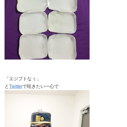
「エジプトなぅ」
と
Twitter
で呟きたい一心で