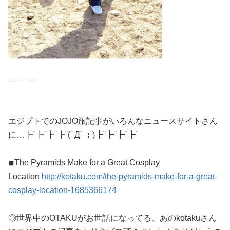
…………
エジプトでのJOJO旅記事がいろんなニュースサイトさん
に…┣¨┣¨┣¨┣¨(ﾟДﾟ；)┣¨┣¨┣¨┣¨
◾︎The Pyramids Make for a Great Cosplay
Location
http://kotaku.com/the-pyramids-make-for-a-great-
cosplay-location-1685366174
◎世界中のOTAKUがお世話になってる、あのkotakuさん