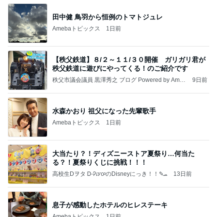
田中健 鳥羽から恒例のトマトジュレ
Amebaトピックス
1日前
【秩父鉄道】８/２～１１/３０開催 ガリガリ君が
秩父鉄道に遊びにやってくる！のご紹介です
秩父市議会議員 黒澤秀之 ブログ Powered by Ameb
9日前
a
水森かおり 祖父になった先輩歌手
Amebaトピックス
1日前
大当たり？！ディズニーストア夏祭り…何当た
る？！夏祭りくじに挑戦！！！
高校生Dヲタ Ꭰ-ᎮꭵꭹꭴのDisneyにっき！！✎ܚ
13日前
息子が感動したホテルのヒレステーキ
Amebaトピックス
1日前