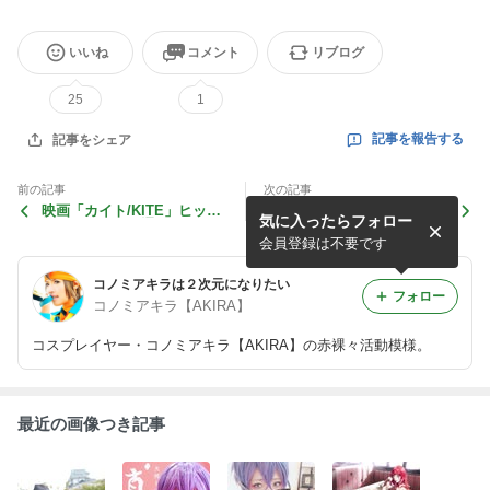
いいね
コメント
リブログ
25
1
記事を報告する
記事をシェア
前の記事
次の記事
映画「カイト/KITE」ヒット
4/6 村上隆原作「6HP・承」
気に入ったらフォロー
祈願イベント@通天閣
出演のお知らせ
会員登録は不要です
コノミアキラは２次元になりたい
フォロー
コノミアキラ【AKIRA】
コスプレイヤー・コノミアキラ【AKIRA】の赤裸々活動模様。
最近の画像つき記事