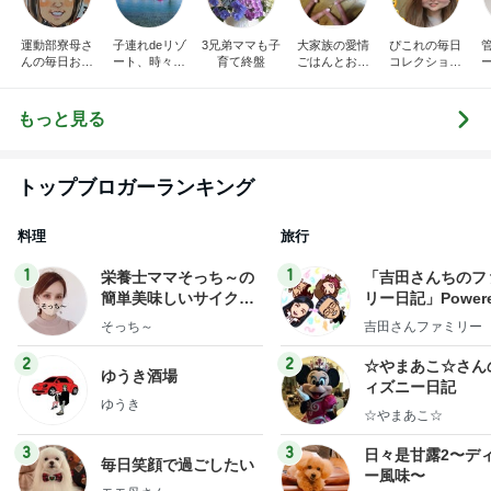
運動部寮母さ
子連れdeリゾ
3兄弟ママも子
大家族の愛情
ぴこれの毎日
んの毎日お弁
ート、時々キ
育て終盤
ごはんとお弁
コレクション
当☆毎日ごは
ャラ弁
当❤︎
♬.*ﾟ
ん☆
もっと見る
トップブロガーランキング
料理
旅行
1
1
栄養士ママそっち～の
「吉田さんちのフ
簡単美味しいサイクル
リー日記」Powere
献立
y Ameba 吉田さ
そっち～
吉田さんファミリー
ミリーオフィシャ
ログ
2
2
☆やまあこ☆さん
ゆうき酒場
ィズニー日記
ゆうき
☆やまあこ☆
3
3
日々是甘露2〜デ
毎日笑顔で過ごしたい
ー風味〜