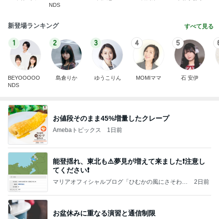
NDS
新登場ランキング
すべて見る
1
2
3
4
5
BEYOOOOO
島倉りか
ゆうこりん
MOMIママ
石 安伊
NDS
お値段そのまま45%増量したクレープ
Amebaトピックス
1日前
能登揺れ、東北も⚠️夢見が増えて来ました❗️注意し
てください❗️
マリアオフィシャルブログ「ひむかの風にさそわれ
2日前
て」Powered by Ameba
お盆休みに重なる演習と通信制限