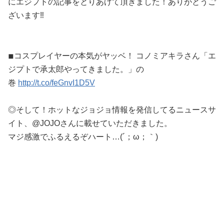
にエジプトの記事をとりあげて頂きました！ありがとうご
ざいます‼️
◾︎コスプレイヤーの本気がヤッベ！ コノミアキラさん「エ
ジプトで承太郎やってきました。」の
巻
http://t.co/feGnvI1D5V
◎そして！ホットなジョジョ情報を発信してるニュースサ
イト、@JOJOさんに載せていただきました。
マジ感激でふるえるぞハート…(´；ω；｀)