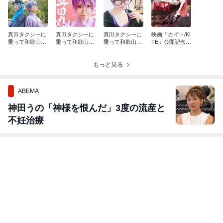
真田タクシーに
真田タクシーに
真田タクシーに
映画「カイト/KI
乗って和歌山に
乗って和歌山に
乗って和歌山に
TE」公開記念イ
撮影いってみた
撮影いってみた
撮影いってみた
ベント@シネ・
③ ～ポルトヨ
② ～和歌山城編
①
リーブル梅田
ーロッパ編～
～
もっと見る
ABEMA
神田うの「神様を恨んだ」3度の流産と
不妊治療