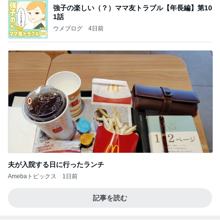
強子の楽しい（？）ママ友トラブル【年長編】第10
1話
ウメブログ
4日前
夫が入院する日に行ったランチ
Amebaトピックス
1日前
記事を読む