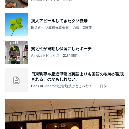
病人アピールしてきたクソ義母
田舎のクソ義母vs都会育ちの嫁
2日前
貧乏性が発動し保留にしたポーチ
Amebaトピックス
21時間前
日東駒専や産近甲龍は英語よりも国語の攻略が重視
される、のかもしれない。
Bank of Dreamの公営競技はどこへ行く
11日前