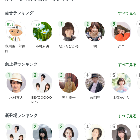
総合ランキング
すべて見る
1
2
3
市川團十郎白
小林麻央
だいたひかる
桃
クロ
猿
急上昇ランキング
すべて見る
1
2
3
4
5
木村直人
BEYOOOOO
美川憲一
吉岡淳
水森かおり
NDS
新登場ランキング
すべて見る
1
2
3
4
5