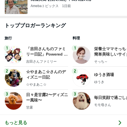
Amebaトピックス
1日前
トップブロガーランキング
旅行
料理
1
1
「吉田さんちのファミ
栄養士ママそっち
リー日記」Powered b
簡単美味しいサイ
y Ameba 吉田さんファ
献立
吉田さんファミリー
そっち～
ミリーオフィシャルブ
ログ
2
2
☆やまあこ☆さんのデ
ゆうき酒場
ィズニー日記
ゆうき
☆やまあこ☆
3
3
日々是甘露2〜ディズニ
毎日笑顔で過ごし
ー風味〜
モモ母さん
甘露
もっと見る