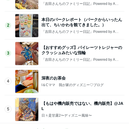
「吉田さんちのファミリー日記」Powered by Ame
ba 吉田さんファミリーオフィシャルブログ
本日のパークレポート（パークからいったん
出て、ちいかわを観てきました。）
2
「吉田さんちのファミリー日記」Powered by Ame
ba 吉田さんファミリーオフィシャルブログ
【おすすめグッズ】パイレーツトレジャーの
クラッシュみたいな指輪
3
「吉田さんちのファミリー日記」Powered by Ame
ba 吉田さんファミリーオフィシャルブログ
深夜のお茶会
4
I＆Cママ 我が家のディズニー♡ブログ
【もはや機内販売ではない、機内販売】@JA
L
5
日々是甘露2〜ディズニー風味〜