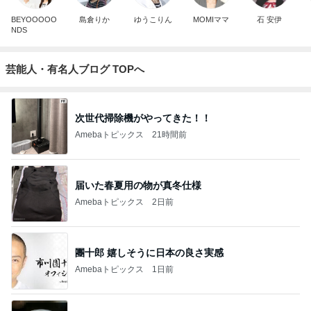
BEYOOOOO
島倉りか
ゆうこりん
MOMIママ
石 安伊
NDS
芸能人・有名人ブログ TOPへ
次世代掃除機がやってきた！！
Amebaトピックス
21時間前
届いた春夏用の物が真冬仕様
Amebaトピックス
2日前
團十郎 嬉しそうに日本の良さ実感
Amebaトピックス
1日前