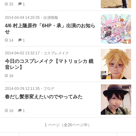
25
1
2014-04-04 14:20:35
・
出演情報
4/6 村上隆原作「6HP・承」出演のお知ら
せ
14
1
2014-04-02 13:32:17
・
コスプレメイク
今日のコスプレメイク【マトリョシカ 鏡
音レン】
16
2014-03-29 12:11:35
・
ブログ
春だし髪形変えたいのでやってみた
10
1
1
ページ（全
26
ページ中）