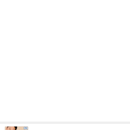
レジェンド松下のなんでもプレゼン！
Amebaトピックス
21時間前
ミスドでGETしたコラボドーナツ4種
Amebaトピックス
1日前
娘を見習った銀テープのお裾分け
Amebaトピックス
1日前
ボディソープで取れたお風呂の黄ばみ
Amebaトピックス
18時間前