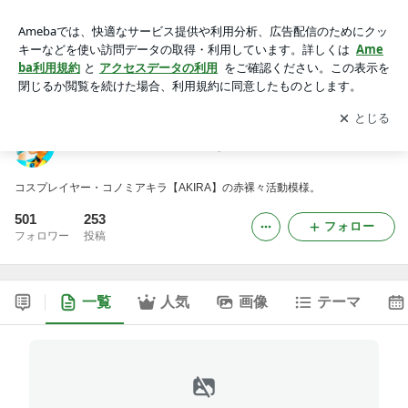
コノミアキラは２次元になりたい
アプリをダウンロードして
ブログの更新通知
を受け取りまし
開く
ょう。
コノミアキラは２次元になりたい
コスプレイヤー・コノミアキラ【AKIRA】の赤裸々活動模様。
501
253
フォロー
フォロワー
投稿
一覧
人気
画像
テーマ