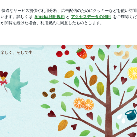
豪華すぎるセット
芸能人ブログ
人気ブログ
新規登録
す | ワーママはなの優待日記
り楽しく、そして生