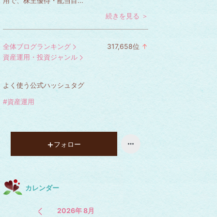
用で、株主優待・配当目...
続きを見る ＞
全体ブログランキング
317,658
位
↑
ラ
資産運用・投資ジャンル
ン
キ
よく使う公式ハッシュタグ
ン
グ
#資産運用
上
昇
フォロー
カレンダー
2026年 8月