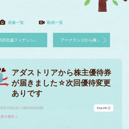
画像一覧
動画一覧
北越フィナンシャルグループから株主優待のカタログギフトが届きました☆中身紹介あり
アークランズから株主優待券が届きました
アダストリアから株主優待券
が届きました☆次回優待変更
ありです
06月10日(火) 11時30分00秒
：
株主優待