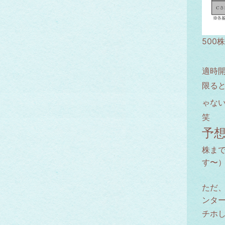
500
適時
限ると
ゃな
笑
予想
株ま
す〜
ただ
ンター
チホ