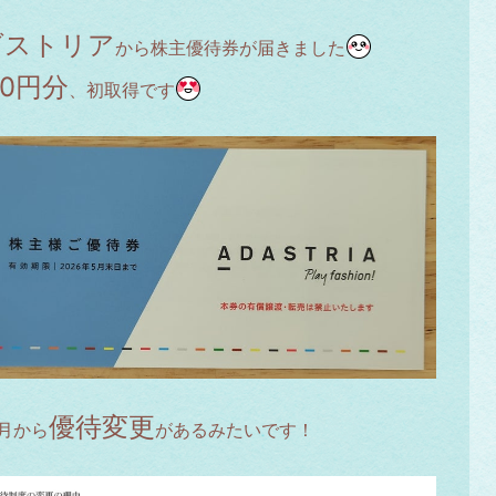
ダストリア
から株主優待券が届きました
00円分
、初取得です
優待変更
月から
があるみたいです！