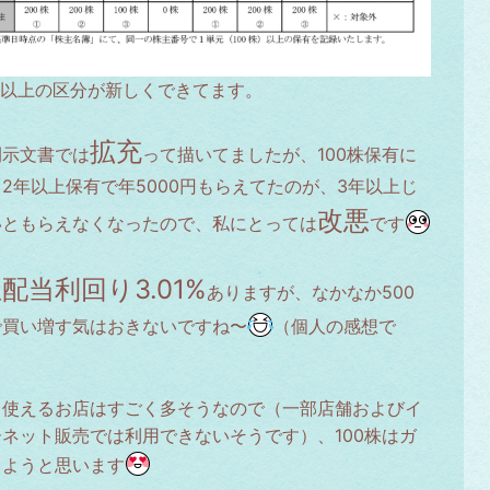
株以上の区分が新しくできてます。
拡充
開示文書では
って描いてましたが、100株保有に
2年以上保有で年5000円もらえてたのが、3年以上じ
改悪
いともらえなくなったので、私にとっては
です
配当利回り3.01%
ありますが、なかなか500
で買い増す気はおきないですね〜
（個人の感想で
）
、使えるお店はすごく多そうなので（一部店舗およびイ
ネット販売では利用できないそうです）、100株はガ
しようと思います