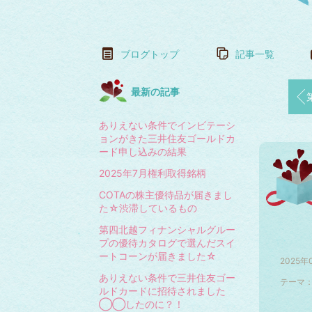
ブログトップ
記事一覧
最新の記事
第四
ありえない条件でインビテーシ
ョンがきた三井住友ゴールドカ
ード申し込みの結果
2025年7月権利取得銘柄
COTAの株主優待品が届きまし
た☆渋滞しているもの
第四北越フィナンシャルグルー
プの優待カタログで選んだスイ
ートコーンが届きました☆
2025年
ありえない条件で三井住友ゴー
テーマ
ルドカードに招待されました
◯◯したのに？！