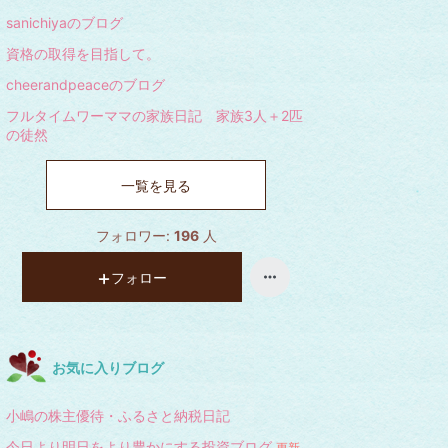
sanichiyaのブログ
資格の取得を目指して。
cheerandpeaceのブログ
フルタイムワーママの家族日記 家族3人＋2匹
の徒然
一覧を見る
フォロワー:
196
人
フォロー
お気に入りブログ
小嶋の株主優待・ふるさと納税日記
今日より明日をより豊かにする投資ブログ
更新