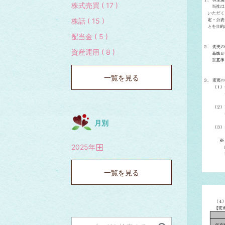
株式売買 ( 17 )
株話 ( 15 )
配当金 ( 5 )
資産運用 ( 8 )
一覧を見る
月別
2025
年
開
く
一覧を見る