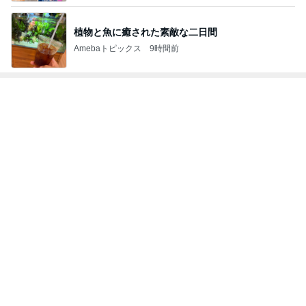
リベイクでさらにもちもちになるパン
Amebaトピックス
2日前
3000円購入で貰える500円分のもの
Amebaトピックス
2日前
女優（80年代生まれ）部門ランキング
緒川凛
芳野友美
乙黒えり
安藤希
上野なつひ
もっと見る