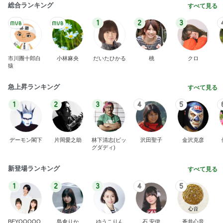
記事を読む
購入制限でGETしたWeb限定ハンカチ
Amebaトピックス
15時間前
真琴つばさ 被災地へ心からの祈り
Amebaトピックス
1日前
ノッチ 元G選手との感激の1枚
Amebaトピックス
1日前
ピンとこないオータムグッズの発売
Amebaトピックス
1日前