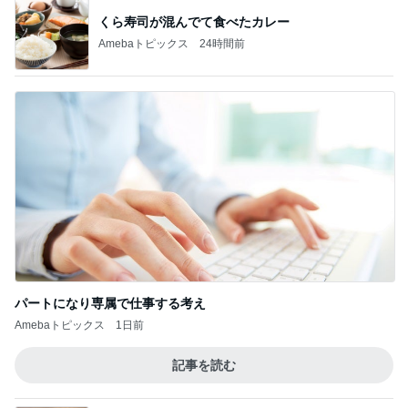
北斗晶
中川翔子
辻希美