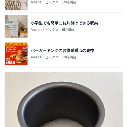
天気が良い日に寝室の大物洗濯
Amebaトピックス
13時間前
記事を読む
コメダで食べた充分高級なかき氷
Amebaトピックス
1日前
オフィシャルブロガーランキング
総合ランキング
すべて見る
1
2
3
市川團十郎白
小林麻央
だいたひかる
桃
クロ