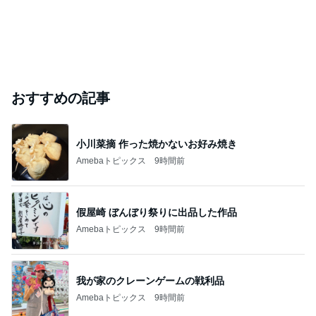
植物と魚に癒された素敵な二日間
Amebaトピックス
9時間前
このブログのフォロワーが興味のあるブログ
咲嬉
小林綾子
秋本奈緒美
松井絵里奈
芳野友美
久しぶりに食べたプリンの残念なこと
Amebaトピックス
1日前
原田龍二 8kmのゴミ拾いウォーキング
Amebaトピックス
10時間前