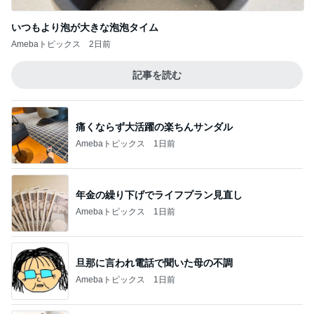
猿
急上昇ランキング
すべて見る
1
2
3
4
5
デーモン閣下
片岡愛之助
林下清志(ビッ
沢田聖子
金沢克彦
グダディ)
新登場ランキング
すべて見る
1
2
3
4
5
BEYOOOOO
島倉りか
ゆうこりん
石 安伊
蒼井心音
NDS
Ameba殿堂入りブログ