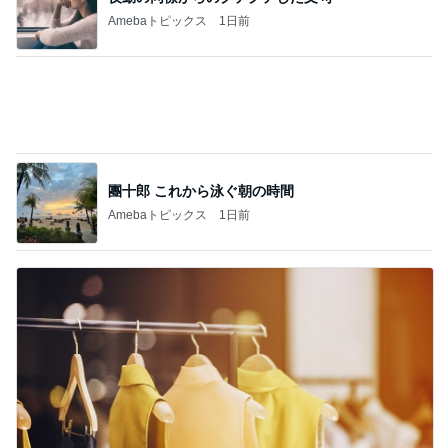
記事を読む
母にも褒めてもらった素敵なワンピ
Amebaトピックス
1日前
予約挑戦で気付いた公演の変更
Amebaトピックス
1日前
かとうかず子 夕張メロンと勘違い
Amebaトピックス
1日前
テストはできても評価されない現実
Amebaトピックス
1日前