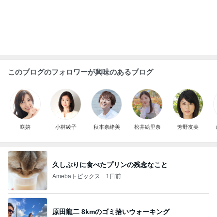
芸能人・有名人ブログ TOPへ
次世代掃除機がやってきた！！
Amebaトピックス
6時間前
遊び心がある大人も楽しめるピアス
Amebaトピックス
1日前
二千万円がほしい義姉の言い分
Amebaトピックス
15時間前
小学生でも簡単にお片付けできる収納
Amebaトピックス
9時間前