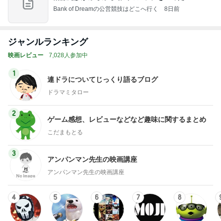
Bank of Dreamの公営競技はどこへ行く
8日前
ジャンルランキング
映画レビュー
7,028人参加中
1
連ドラについてじっくり語るブログ
ドラマミタロー
2
ゲーム感想、レビューなどなど趣味に関するまとめ
こだまもとる
3
アンパンマン先生の映画講座
アンパンマン先生の映画講座
4
5
6
7
8