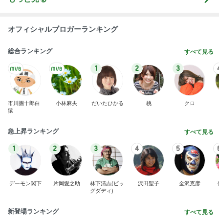
オフィシャルブロガーランキング
総合ランキング
すべて見る
1
2
3
市川團十郎白
小林麻央
だいたひかる
桃
クロ
猿
急上昇ランキング
すべて見る
1
2
3
4
5
デーモン閣下
片岡愛之助
林下清志(ビッ
沢田聖子
金沢克彦
グダディ)
新登場ランキング
すべて見る