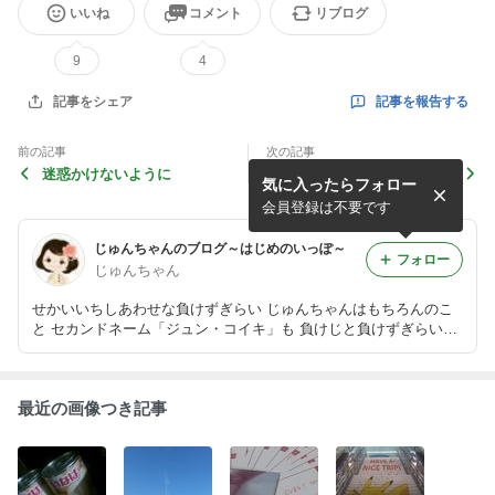
いいね
コメント
リブログ
9
4
記事を報告する
記事をシェア
前の記事
次の記事
迷惑かけないように
一度失ったように見える種類
気に入ったらフォロー
の自由
会員登録は不要です
じゅんちゃんのブログ～はじめのいっぽ～
フォロー
じゅんちゃん
せかいいちしあわせな負けずぎらい じゅんちゃんはもちろんのこ
と セカンドネーム「ジュン・コイキ」も 負けじと負けずぎらいで
す
最近の画像つき記事