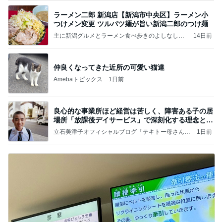
ラーメン二郎 新潟店【新潟市中央区】ラーメン小
つけメン変更 ツルパツ麺が旨い新潟二郎のつけ麺
主に新潟グルメとラーメン食べ歩きのよしなしご
14日前
と
仲良くなってきた近所の可愛い猫達
Amebaトピックス
1日前
良心的な事業所ほど経営は苦しく、障害ある子の居
場所「放課後デイサービス」で深刻化する理念と現
実の
立石美津子オフィシャルブログ「テキトー母さんの
1日前
すすめ」Powered by Ameba