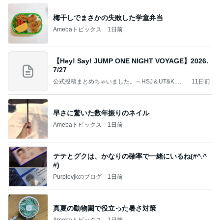
梅干しでまさかの失敗した学童弁当
Amebaトピックス
1日前
【Hey! Say! JUMP ONE NIGHT VOYAGE】2026.
7/27
公式投稿まとめちゃいました。～HSJ＆UT&K.O.
11日前
～
早さに驚いた数年振りのネイル
Amebaトピックス
1日前
テテとグクは、かなりの確率で一緒にいるね(#^.^
#)
Purplevjkのブログ
1日前
真夏の動物園で役立った暑さ対策
Amebaトピックス
1日前