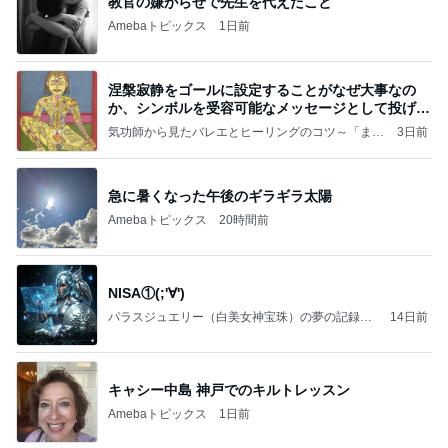
教官の嫌がらせで先生を代えたこと
Amebaトピックス
1日前
涅槃寂静をゴールに設定することがなぜ大事なの
か、シンボルを受容可能なメッセージとして投げる
ことが
気功師から見たバレエとヒーリングのコツ～「まと
3日前
いのば」ブログ
急に暑くなった午後のギラギラ太陽
Amebaトピックス
20時間前
NISA①(;'∀')
パラスジュエリー（白美女神宝珠）の夢の記録
14日前
（続編）
キャシー中島 神戸でのキルトレッスン
Amebaトピックス
1日前