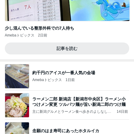
少し混んでいる整形外科での7人待ち
Amebaトピックス
2日前
記事を読む
約千円のアイスが一番人気の会場
Amebaトピックス
1日前
ラーメン二郎 新潟店【新潟市中央区】ラーメン小
つけメン変更 ツルパツ麺が旨い新潟二郎のつけ麺
主に新潟グルメとラーメン食べ歩きのよしなしご
14日前
と
念願のはま寿司にあったホタルイカ