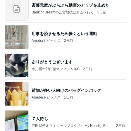
斎藤元彦がぶらぶら動画のアップを止めた
Bank of Dreamの公営競技はどこへ行く
8日前
用事を済ませるため歩くという運動
Amebaトピックス
2日前
ありがとうございます
市川團十郎白猿オフィシャルB
2日前
荷物が多い人向けのバッグインバッグ
Amebaトピックス
1日前
７人待ち
沢田聖子オフィシャルブログ「In My Heartな旅日
2日前
記」by Ameba