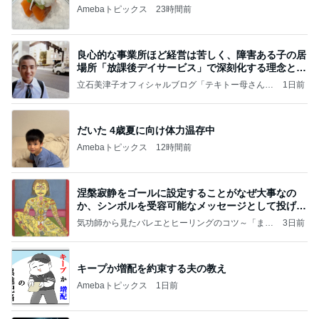
Amebaトピックス
23時間前
良心的な事業所ほど経営は苦しく、障害ある子の居
場所「放課後デイサービス」で深刻化する理念と現
実の
立石美津子オフィシャルブログ「テキトー母さんの
1日前
すすめ」Powered by Ameba
だいた 4歳夏に向け体力温存中
Amebaトピックス
12時間前
涅槃寂静をゴールに設定することがなぜ大事なの
か、シンボルを受容可能なメッセージとして投げる
ことが
気功師から見たバレエとヒーリングのコツ～「まと
3日前
いのば」ブログ
キープか増配を約束する夫の教え
Amebaトピックス
1日前