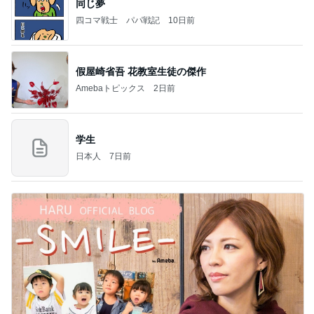
同じ夢
四コマ戦士 パパ戦記
10日前
假屋崎省吾 花教室生徒の傑作
Amebaトピックス
2日前
学生
日本人
7日前