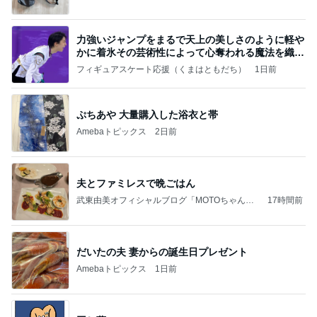
力強いジャンプをまるで天上の美しさのように軽や
かに着氷その芸術性によって心奪われる魔法を織り
なす
フィギュアスケート応援（くまはともだち）
1日前
ぷちあや 大量購入した浴衣と帯
Amebaトピックス
2日前
夫とファミレスで晩ごはん
武東由美オフィシャルブログ「MOTOちゃんと
17時間前
のはっぴぃな毎日」Powered by Ameba
だいたの夫 妻からの誕生日プレゼント
Amebaトピックス
1日前