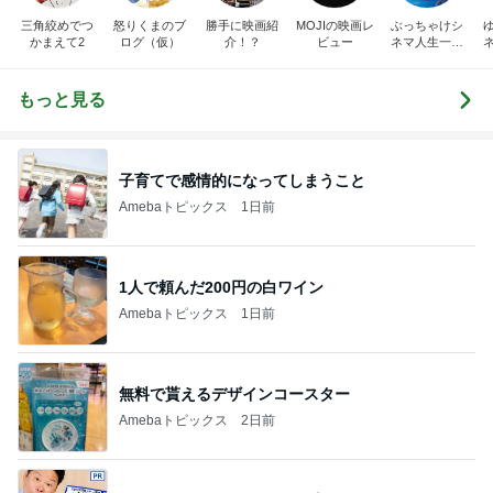
三角絞めでつ
怒りくまのブ
勝手に映画紹
MOJIの映画レ
ぶっちゃけシ
かまえて2
ログ（仮）
介！？
ビュー
ネマ人生一直
線！❁
もっと見る
子育てで感情的になってしまうこと
Amebaトピックス
1日前
1人で頼んだ200円の白ワイン
Amebaトピックス
1日前
無料で貰えるデザインコースター
Amebaトピックス
2日前