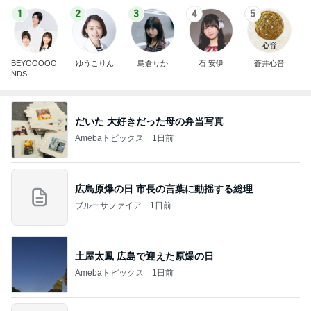
1
2
3
4
5
BEYOOOOO
ゆうこりん
島倉りか
石 安伊
蒼井心音
NDS
だいた 大好きだった母の弁当写真
Amebaトピックス
1日前
広島原爆の日 市長の言葉に動揺する総理
ブルーサファイア
1日前
土屋太鳳 広島で迎えた原爆の日
Amebaトピックス
1日前