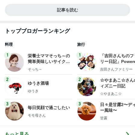
記事を読む
トップブロガーランキング
料理
旅行
1
1
栄養士ママそっち～の
「吉田さんちのフ
簡単美味しいサイクル
リー日記」Powere
献立
y Ameba 吉田さ
そっち～
吉田さんファミリー
ミリーオフィシャ
ログ
2
2
☆やまあこ☆さん
ゆうき酒場
ィズニー日記
ゆうき
☆やまあこ☆
3
3
日々是甘露2〜デ
毎日笑顔で過ごしたい
ー風味〜
モモ母さん
甘露
もっと見る