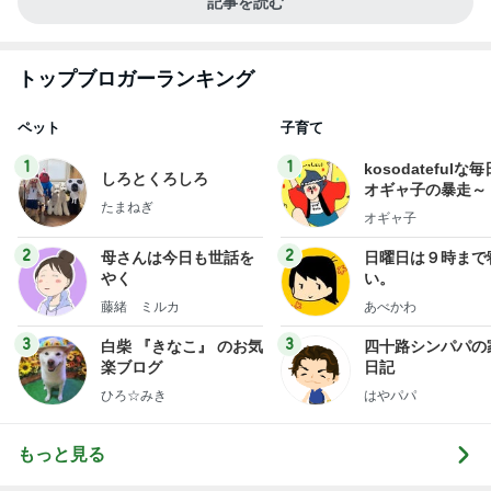
記事を読む
トップブロガーランキング
ペット
子育て
1
1
kosodatefulな毎
しろとくろしろ
オギャ子の暴走～
たまねぎ
オギャ子
2
2
母さんは今日も世話を
日曜日は９時まで
やく
い。
藤緒 ミルカ
あべかわ
3
3
白柴 『きなこ』 のお気
四十路シンパパの
楽ブログ
日記
ひろ☆みき
はやパパ
もっと見る