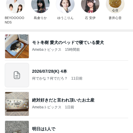
BEYOOOOO
島倉りか
ゆうこりん
石 安伊
蒼井心音
NDS
モト冬樹 愛犬のベッドで寝ている愛犬
Amebaトピックス
15時間前
2026/07/28(K) 4本
何でかな？何でだろ？
11日前
絶対好きだと言われ頂いたお土産
Amebaトピックス
1日前
明日は1人で