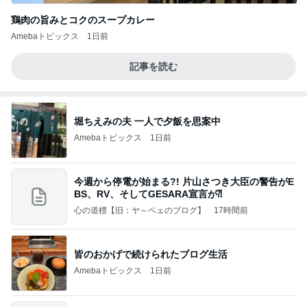
鶏肉の旨みとコクのスープカレー
Amebaトピックス
1日前
記事を読む
堀ちえみの夫 一人で夕飯を思案中
Amebaトピックス
1日前
今週から停電が始まる?! 片山さつき大臣の警告がE
BS、RV、そしてGESARA宣言が⁈
心の道標【旧：ヤ～ベェのブログ】
17時間前
皆のおかげで続けられたブログ生活
Amebaトピックス
1日前