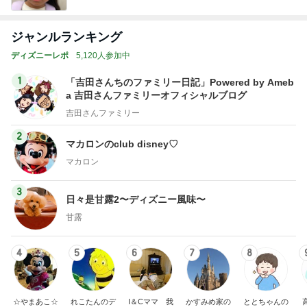
ジャンルランキング
ディズニーレポ
5,120人参加中
1
「吉田さんちのファミリー日記」Powered by Ameb
a 吉田さんファミリーオフィシャルブログ
吉田さんファミリー
2
マカロンのclub disney♡
マカロン
3
日々是甘露2〜ディズニー風味〜
甘露
4
5
6
7
8
☆やまあこ☆
れこたんのデ
I＆Cママ 我
かすみめ家の
ととちゃんの