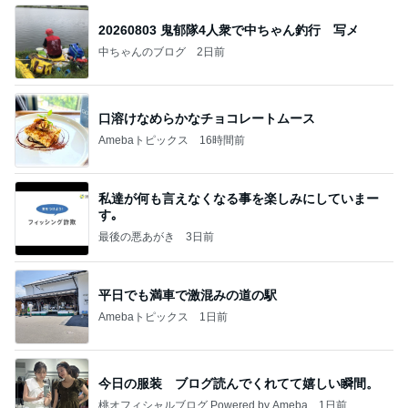
20260803 鬼郁隊4人衆で中ちゃん釣行 写メ
中ちゃんのブログ
2日前
口溶けなめらかなチョコレートムース
Amebaトピックス
16時間前
私達が何も言えなくなる事を楽しみにしていまー
す｡
最後の悪あがき
3日前
平日でも満車で激混みの道の駅
Amebaトピックス
1日前
今日の服装 ブログ読んでくれてて嬉しい瞬間。
桃オフィシャルブログ Powered by Ameba
1日前