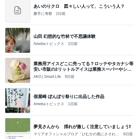
あいのりクロ 図々しい人って、こういう人？
勝手に考察
2日前
山田 幻想的な竹林で不思議体験
Amebaトピックス
2日前
業務用アイスどこに売ってる？ロッテやタカナシ等
安い市販の2リットルアイスは業務スーパーやシャ
トレ
AKO | Smart Life
9日前
假屋崎 ぼんぼり祭りに出品した作品
Amebaトピックス
1日前
夢見さんから 揺れが激しく注意していましょう❗️
マリアオフィシャルブログ「ひむかの風にさそわれ
9日前
て」Powered by Ameba