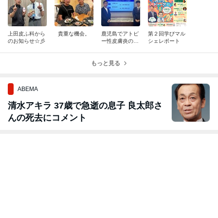
上田皮ふ科から
貴重な機会。
鹿児島でアトピ
第２回学びマル
のお知らせ☆彡
ー性皮膚炎のセ
シェレポート
ミナー講演しま
した(^^♪
もっと見る
ABEMA
清水アキラ 37歳で急逝の息子 良太郎さ
んの死去にコメント