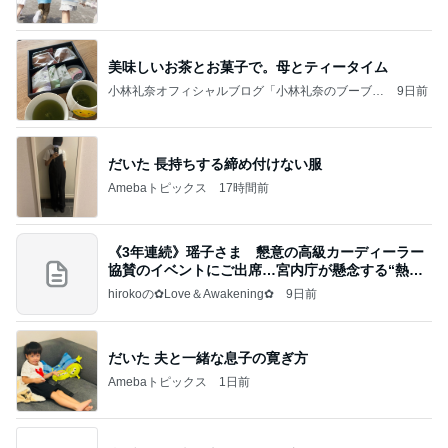
美味しいお茶とお菓子で。母とティータイム
小林礼奈オフィシャルブログ「小林礼奈のブーブー
9日前
ブログ」Powered by Ameba
だいた 長持ちする締め付けない服
Amebaトピックス
17時間前
《3年連続》瑶子さま 懇意の高級カーディーラー
協賛のイベントにご出席…宮内庁が懸念する“熱心
すぎ
hirokoの✿Love＆Awakening✿
9日前
だいた 夫と一緒な息子の寛ぎ方
Amebaトピックス
1日前