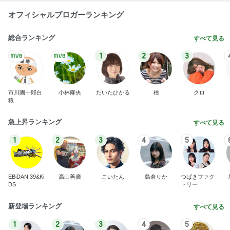
オフィシャルブロガーランキング
総合ランキング
すべて見る
1
2
3
市川團十郎白
小林麻央
だいたひかる
桃
クロ
猿
急上昇ランキング
すべて見る
1
2
3
4
5
EBiDAN 39&Ki
高山善廣
こいたん
島倉りか
つばきファク
DS
トリー
新登場ランキング
すべて見る
1
2
3
4
5