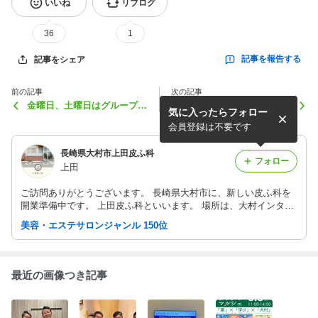
いいね
リブログ
36
1
記事を報告する
記事をシェア
前の記事
次の記事
金曜日、土曜日はグループホ
求む❗️仲間❗️❗️（若干名）
気に入ったらフォロー
ームの内覧会です。
会員登録は不要です
長崎県大村市上田皮ふ科
フォロー
上田
ご訪問ありがとうございます。 長崎県大村市に、新しい皮ふ科を
開業準備中です。 上田皮ふ科といいます。 場所は、大村インター
下りてすぐ、新しく開通した道路沿いのクリニックです。 ゆるく
美容・エステサロンジャンル 150位
ですが、更新予定です。
最近の画像つき記事