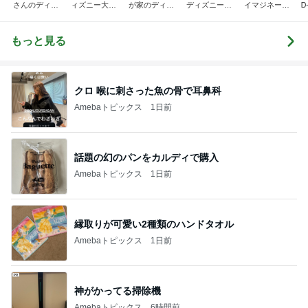
さんのディズ
ィズニー大好
が家のディズ
ディズニー大
イマジネーシ
Ꭰ
ニー日記
き♡孫4人
ニー♡ブログ
好き遠方組的
ョンタイム
ディズニー生
活
もっと見る
クロ 喉に刺さった魚の骨で耳鼻科
Amebaトピックス
1日前
話題の幻のパンをカルディで購入
Amebaトピックス
1日前
縁取りが可愛い2種類のハンドタオル
Amebaトピックス
1日前
神がかってる掃除機
Amebaトピックス
6時間前