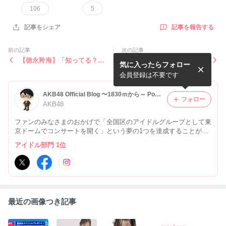
106
5
記事を報告する
記事をシェア
前の記事
次の記事
【徳永羚海】「知ってる？ゼ
【徳永羚海】1月26日(水)山
気に入ったらフォロー
ロカーボン！AKB48徳永羚
陰放送「生たまごBang！」
海のとっとり未来教室」出演
に出演
会員登録は不要です
AKB48 Official Blog 〜1830ｍから～ Powered by Ameba
フォロー
AKB48
ファンのみなさまのおかげで「全国区のアイドルグループとして東
京ドームでコンサートを開く」という夢の1つを達成することがで
きました。そして新たなスタートを切ったAKB48のさらなる道程
アイドル部門 1位
を、いろいろなドラマと共に綴っていきます。
最近の画像つき記事