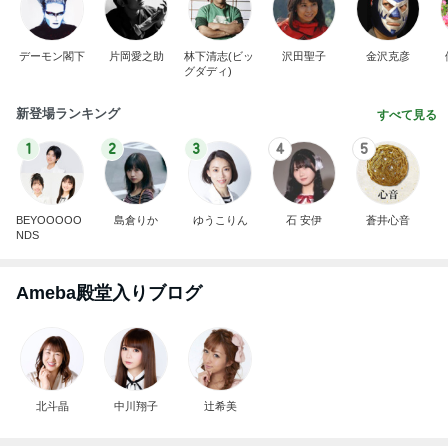
デーモン閣下
片岡愛之助
林下清志(ビッ
沢田聖子
金沢克彦
グダディ)
新登場ランキング
すべて見る
1
2
3
4
5
BEYOOOOO
島倉りか
ゆうこりん
石 安伊
蒼井心音
NDS
Ameba殿堂入りブログ
北斗晶
中川翔子
辻希美