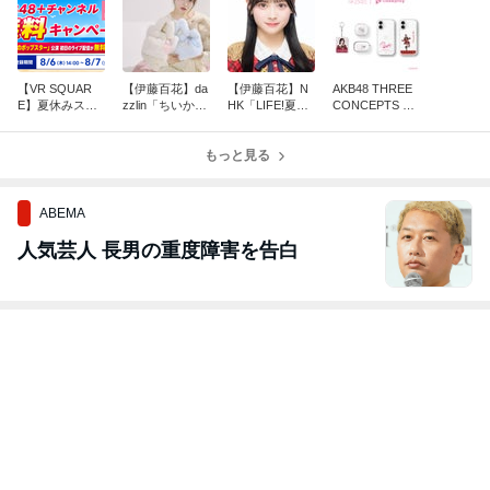
【VR SQUAR
【伊藤百花】da
【伊藤百花】N
AKB48 THREE
E】夏休みスペ
zzlin「ちいか
HK「LIFE!夏」
CONCEPTS LIV
シャルプレゼン
わ Special coll
に出演決定！
E開催記念 コラ
トAKB48+チャ
ection」のモデ
ボグッズ販売の
ンネル無料キャ
ルに決定！
もっと見る
お知らせ
ンペーンのお知
らせ
ABEMA
人気芸人 長男の重度障害を告白