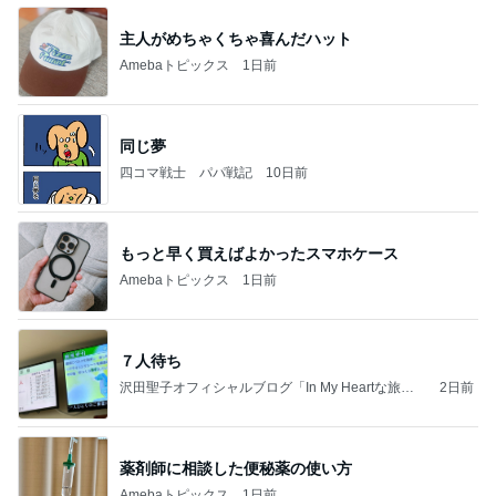
主人がめちゃくちゃ喜んだハット
Amebaトピックス
1日前
同じ夢
四コマ戦士 パパ戦記
10日前
もっと早く買えばよかったスマホケース
Amebaトピックス
1日前
７人待ち
沢田聖子オフィシャルブログ「In My Heartな旅日
2日前
記」by Ameba
薬剤師に相談した便秘薬の使い方
Amebaトピックス
1日前