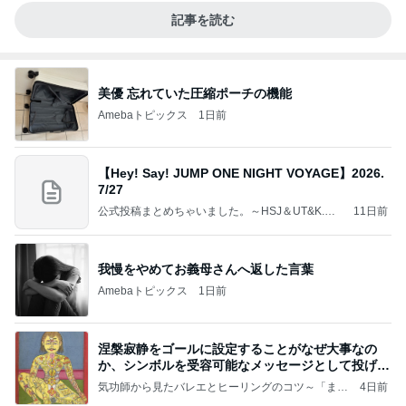
記事を読む
美優 忘れていた圧縮ポーチの機能
Amebaトピックス
1日前
【Hey! Say! JUMP ONE NIGHT VOYAGE】2026.
7/27
公式投稿まとめちゃいました。～HSJ＆UT&K.O.
11日前
～
我慢をやめてお義母さんへ返した言葉
Amebaトピックス
1日前
涅槃寂静をゴールに設定することがなぜ大事なの
か、シンボルを受容可能なメッセージとして投げる
ことが
気功師から見たバレエとヒーリングのコツ～「まと
4日前
いのば」ブログ