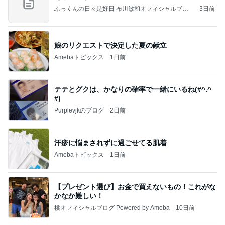
ふっくんの日々是好日 布川敏和オフィシャルブロ
3日前
グ
娘のリクエストで決定した夏の献立
Amebaトピックス
1日前
テテとグクは、かなりの確率で一緒にいるね(#^.^
#)
Purplevjkのブログ
2日前
汗疹に悩まされずに過ごせてる肌着
Amebaトピックス
1日前
【プレゼント選び】お金で買えないもの！これがな
かなか難しい！
桃オフィシャルブログ Powered by Ameba
10日前