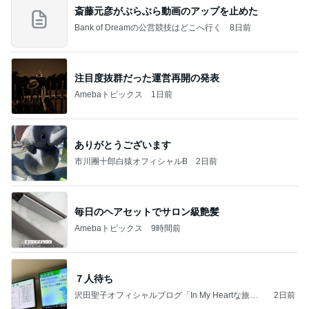
斎藤元彦がぶらぶら動画のアップを止めた
Bank of Dreamの公営競技はどこへ行く
8日前
注目度抜群だった運営再開の発表
Amebaトピックス
1日前
ありがとうございます
市川團十郎白猿オフィシャルB
2日前
毎日のヘアセットでサロン級艶髪
Amebaトピックス
9時間前
７人待ち
沢田聖子オフィシャルブログ「In My Heartな旅日
2日前
記」by Ameba