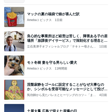
～
マックの夏の福袋で娘が喜んだ訳
Amebaトピックス
1日前
良心的な事業所ほど経営は苦しく、障害ある子の居
場所「放課後デイサービス」で深刻化する理念と現
実の
立石美津子オフィシャルブログ「テキトー母さんの
1日前
すすめ」Powered by Ameba
モト冬樹 妻を守る男らしい愛犬
Amebaトピックス
11時間前
涅槃寂静をゴールに設定することがなぜ大事なの
か、シンボルを受容可能なメッセージとして投げる
ことが
気功師から見たバレエとヒーリングのコツ～「まと
4日前
いのば」ブログ
土屋太鳳 広島で迎えた原爆の日