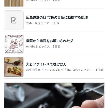
広島原爆の日 市長の言葉に動揺する総理
ブルーサファイア
1日前
病院から退院をお願いされた父
Amebaトピックス
1日前
夫とファミレスで晩ごはん
武東由美オフィシャルブログ「MOTOちゃんとのは
1日前
っぴぃな毎日」Powered by Ameba