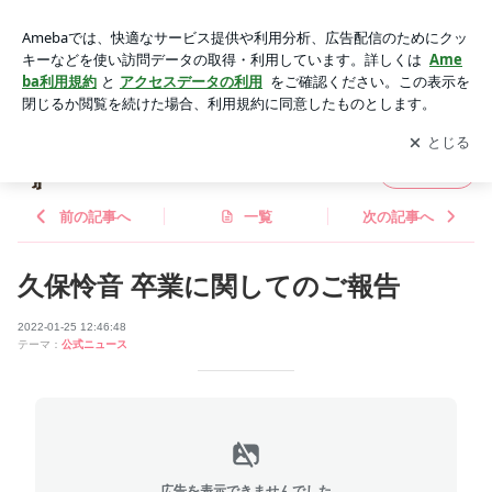
久保怜音 卒業に関してのご報告 | AKB48 Official Blog 〜1830
ｍから～ Powered by Ameba
アプリをダウンロードして
ブログの更新通知
を受け取りまし
開く
ょう。
AKB48 Official Blog 〜1830ｍから～
フォロー
前の記事へ
一覧
次の記事へ
久保怜音 卒業に関してのご報告
2022-01-25 12:46:48
テーマ：
公式ニュース
広告を表示できませんでした