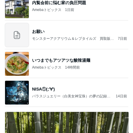
内覧会前に悩む家の負圧問題
Amebaトピックス
1日前
お願い
モンスターアクアリウム＆レプタイルズ 買取販売
7日前
情報
いつまでもアツアツな酸辣湯麺
Amebaトピックス
14時間前
NISA①(;'∀')
パラスジュエリー（白美女神宝珠）の夢の記録
14日前
（続編）