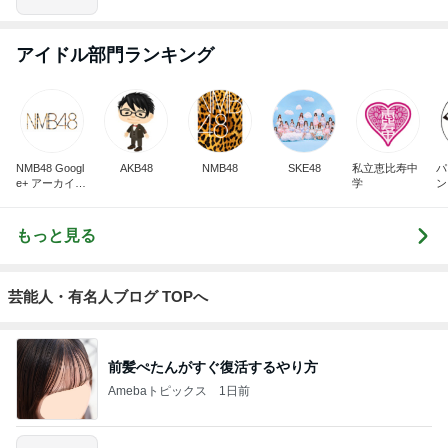
アイドル部門ランキング
NMB48 Googl
AKB48
NMB48
SKE48
私立恵比寿中
パ
e+ アーカイブ
学
ン
ブログ
もっと見る
芸能人・有名人ブログ TOPへ
前髪ぺたんがすぐ復活するやり方
Amebaトピックス
1日前