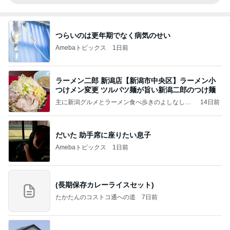
つらいのは更年期でなく病気のせい
Amebaトピックス
1日前
ラーメン二郎 新潟店【新潟市中央区】ラーメン小
つけメン変更 ツルパツ麺が旨い新潟二郎のつけ麺
主に新潟グルメとラーメン食べ歩きのよしなしご
14日前
と
だいた 助手席に座りたい息子
Amebaトピックス
1日前
(長期保存カレーライスセット)
たかたんのコストコ通への道
7日前