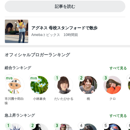
記事を読む
アグネス 母校スタンフォードで散歩
Amebaトピックス
10時間前
オフィシャルブロガーランキング
総合ランキング
すべて見る
1
2
3
市川團十郎白
小林麻央
だいたひかる
桃
クロ
猿
急上昇ランキング
すべて見る
1
2
3
4
5