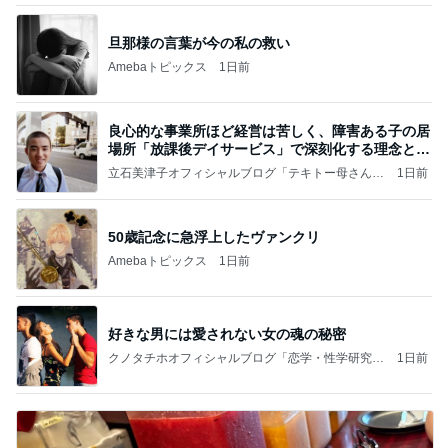
旦那様の言葉が今の私の救い
Amebaトピックス
1日前
良心的な事業所ほど経営は苦しく、障害ある子の居
場所「放課後デイサービス」で深刻化する理念と現
実の
立石美津子オフィシャルブログ「テキトー母さんの
1日前
すすめ」Powered by Ameba
50歳記念に急浮上したヴァンクリ
Amebaトピックス
1日前
好きな男には愛されない女の魂の秘密
クノタチホオフィシャルブログ「恋学・性学研究
1日前
室」Powered by Ameba