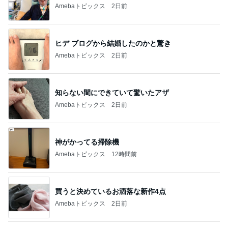
ピ 〜HOME&LIFE〜
です。
yuki (ドキ子）
eri.
2
2
ほんとうに必要な物し
40代からの大人
か持たない暮らし◆Ke
アルを品良く着こ
ep Life Simple◆〜イ
ファッションブロ
yukiko
えりん
ンテリアのきろく〜
3
3
１００均・カルディ大
銀の滴降る降るま
好き！食いしん坊☆き
に・・・
らりん☆のブログ
☆きらりん☆
illallan
もっと見る
オフィシャルブロガーランキング
総合ランキング
すべて見る
1
2
3