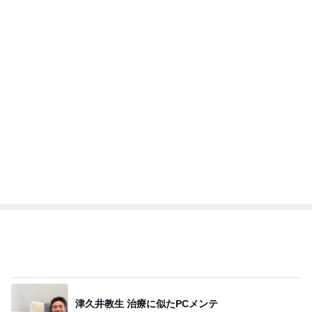
独身時代から長きに渡る定番のもの
Amebaトピックス
2日前
記事を読む
トップブロガーランキング
インテリア&DIY
ファッション
1
1
おうちと暮らしのレシ
妻です。ママです