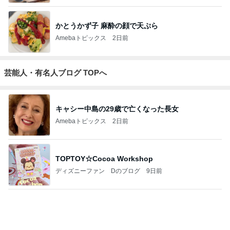
ジャンルランキング
インテリア・暮らし
18,961人参加中
1
おうちと暮らしのレシピ 〜HOME&LIFE〜
yuki (ドキ子）
2
進撃のおはるさん〜家づくり失敗したけど私は元気で
す〜
おはる
3
１００均・カルディ大好き！食いしん坊☆きらりん☆
のブログ
☆きらりん☆