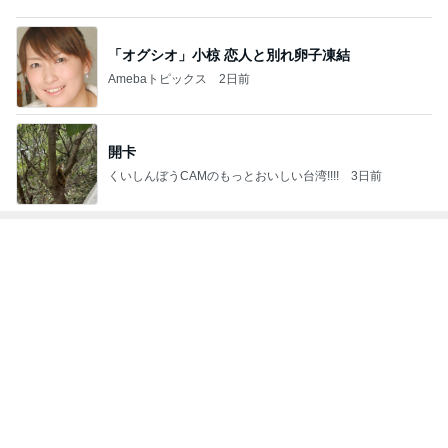
4
5
6
7
8
めがねとかも
65点の暮らし
元祖サロネー
HEY OMEM
ワーキングマ
めと北欧暮ら
かた。
ゼ マダム市川
E！〜0からの
ザー的 整理収
（
し
のほのぼのブ
家づくり〜
納 ＆ 北欧イン
ログ
テリア
もっと見る