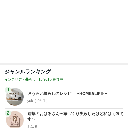
津久井教生 治療に似たPCメンテ
Amebaトピックス
2日前
ヒデ ブログから結婚したのかと驚き
Amebaトピックス
2日前