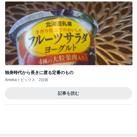
市川團十郎白
小林麻央
だいたひかる
桃
クロ
猿
急上昇ランキング
すべて見る
1
2
3
4
5
AKB48
たんぽぽ川村
北村総一朗
北別府学
OCHA NORM
エミコ
A
新登場ランキング
すべて見る
1
2
3
4
5
BEYOOOOO
ゆうこりん
島倉りか
石 安伊
蒼井心音
NDS