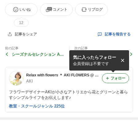
いいね
コメント
リブログ
12
記事を報告する
記事をシェア
前の記事
次の記事
シーズナルセレクション AK
シーズナルセレクション whi
気に入ったらフォロー
I's special
te & green
会員登録は不要です
Relax with flowers ＊ AKI FLOWERS @ 国立
フォロー
AKI
フラワーデザイナーAKIが小さなアトリエから花とグリーンと暮ら
すシンプルライフをお伝えします♪
教室・スクールジャンル 225位
最近の画像つき記事