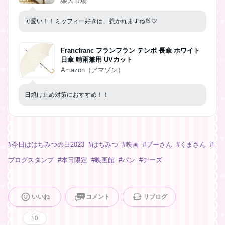
楽天市場
ー モノトーン 北欧 総柄 シンプル
可愛い！！ミッフィー好きは、惹かれますね🐰🤍
Francfranc フランフラン テンポ 長傘 ホワイト
日傘 晴雨兼用 UVカット
Amazon（アマゾン）
日焼け止め対策におすすめ！！
#
今日ははちみつの日2023
#
はちみつ
#
映画
#
プーさん
#
くまさん
#
ブログスタンプ
#
本日限定
#
映画館
#
パン
#
チーズ
いいね
コメント
リブログ
10