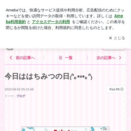
今日ははちみつの日₍ᐢ｡•༝•｡ᐢ₎ | おかっぱとあー子のほのぼのlife
♡♡♡
アプリをダウンロードして
ブログの更新通知
を受け取りまし
開く
ょう。
おかっぱとあー子のほのぼのlife♡♡♡
フォロー
前の記事へ
一覧
次の記事へ
今日ははちみつの日₍ᐢ｡•༝•｡ᐢ₎
2023-08-03 05:15:48
テーマ：
ブログ
PR