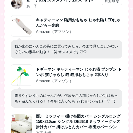
あー子のオススメアイテム(୨୧ ❛ᴗ❛)✧
あー子
キャティーマン 猫用おもちゃ じゃれ猫 LEDにゃ
んだろー光線
Amazon（アマゾン）
我が家のにゃんこの為にに買ってみたら、今まで見たことがない
ぐらいの素早い動き！！笑 オススメです♡♡
ドギーマン キャティーマン じゃれ猫 ブンブン ト
ンボ 猫じゃらし 猫 猫用おもちゃ 2本入り
Amazon（アマゾン）
飽きやすいうちのにゃんこが、何故かこの猫じゃらしだけはめっ
ちゃ遊んでくれる！！今年に入ってもう7代目じゃらし(￣▽￣)
西川 ミッフィー 掛け布団カバー シングルロング
150×210cm シングル DB3618 ミッフィーグッズ
掛けカバー 掛けふとんカバー 布団カバー シング
ルSL ホワイト グレー Miffy ブルーナ キャラクタ