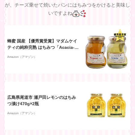
が、チーズ乗せて焼いたパンにはちみつをかけると美味し
いですよね
蜂蜜 国産 【優秀賞受賞】マダムケイ
ティの純粋完熟 はちみつ「Acacia-ア
カシア」＆「Megumi-めぐみ」2本セ
Amazon（アマゾン）
ット アカシア230g、めぐみ250g
非加熱天然生はちみつ 大阪府太子町
産
広島県尾道市 瀬戸田レモンのはちみ
つ漬け470g×2瓶
Amazon（アマゾン）