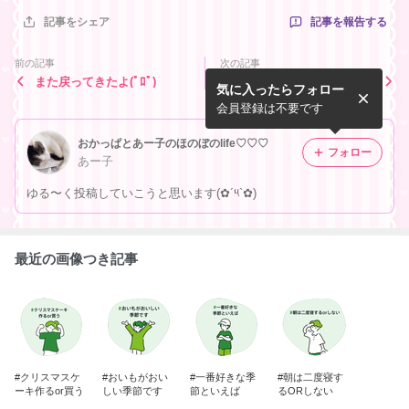
記事を報告する
記事をシェア
前の記事
次の記事
また戻ってきたよ(ﾟﾛﾟ)
おはようございます(*Ü*)
気に入ったらフォロー
会員登録は不要です
おかっぱとあー子のほのぼのlife♡♡♡
フォロー
あー子
ゆる〜く投稿していこうと思います(✿´༥`✿)
最近の画像つき記事
#クリスマスケ
#おいもがおい
#一番好きな季
#朝は二度寝す
ーキ作るor買う
しい季節です
節といえば
るORしない