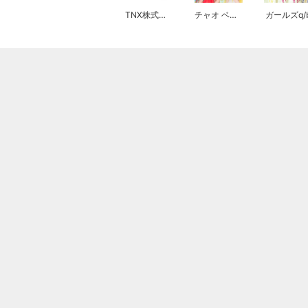
TNX株式会社
チャオ ベッラ チンクエッティ
ガールズq/