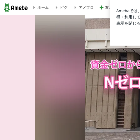
友人が作ってくれた
ホーム
ピグ
アメブロ
5月23日（日）池尻定例ライブ ユギョン・リコソロデビュー