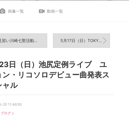
画像一覧
動画一覧
習い川崎七聖活動休止のお知らせ
5月17日（日）TOKYO LADIES COLLECTION LIVE & RUNWAY
月23日（日）池尻定例ライブ ユ
ョン・リコソロデビュー曲発表ス
シャル
-20 11:46:50
：
ブログ