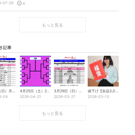
6-07-29
4
もっと見る
き記事
6月7日（日）月島もんじゃ焼きイベント開催
4月25日（土）26日（日）第1回アイドルグループクイーントーナメント3vs3 出場
3月29日（日）王子アイパレ～花見イベント～定例ライブ
値下げ【全品3,000円】2026年新春私物福袋はブログで販売します
6-04
2026-04-21
2026-03-27
2026-03-13
もっと見る