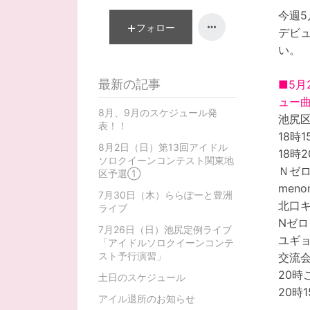
今週
フォロー
デビ
い。
最新の記事
■5月
ュー
8月、9月のスケジュール発
池尻区
表！！
18時
8月2日（日）第13回アイドル
18時
ソロクイーンコンテスト関東地
Ｎゼ
区予選①
meno
7月30日（木）ららぽーと豊洲
北口
ライブ
Nゼロ
7月26日（日）池尻定例ライブ
ユギ
「アイドルソロクイーンコンテ
スト予行演習」
交流
20時
土日のスケジュール
20時
アイル退所のお知らせ