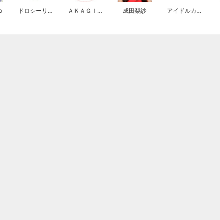
b
ドロシーリトルハッピー
ＡＫＡＧＩＤＡＮ
成田梨紗
アイドルカレッジ