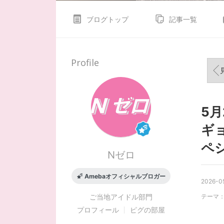
ブログトップ
記事一覧
Profile
見
5
ギ
ペ
Nゼロ
Amebaオフィシャルブロガー
2026-05
ご当地アイドル
部門
テーマ
プロフィール
ピグの部屋