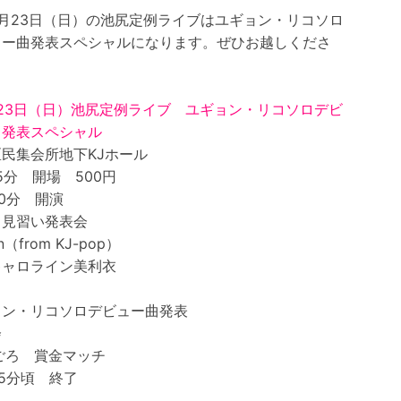
5月23日（日）の池尻定例ライブはユギョン・リコソロ
ュー曲発表スペシャルになります。ぜひお越しくださ
23日（日）池尻定例ライブ ユギョン・リコソロデビ
曲発表スペシャル
民集会所地下KJホール
15分 開場 500円
20分 開演
ロ見習い発表会
n（from KJ-pop）
キャロライン美利衣
ョン・リコソロデビュー曲発表
会
ごろ 賞金マッチ
15分頃 終了