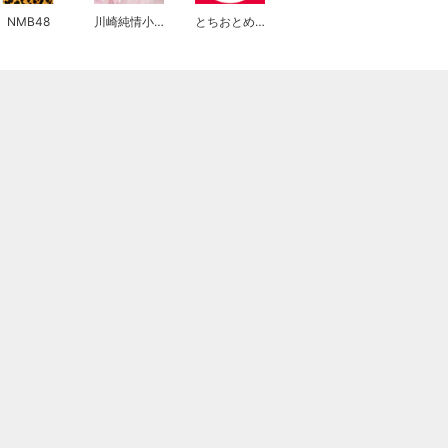
NMB48
川崎純情小町☆
とちおとめ25