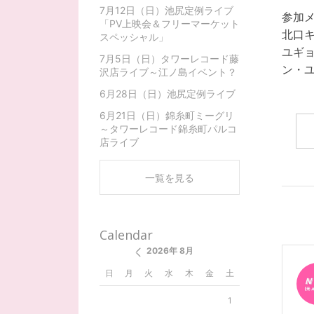
7月12日（日）池尻定例ライブ
参加
「PV上映会＆フリーマーケット
北口
スペッシャル」
ユギ
7月5日（日）タワーレコード藤
ン・
沢店ライブ～江ノ島イベント？
6月28日（日）池尻定例ライブ
6月21日（日）錦糸町ミーグリ
～タワーレコード錦糸町パルコ
店ライブ
一覧を見る
Calendar
2026年 8月
日
月
火
水
木
金
土
1