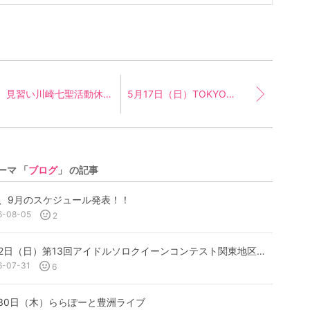
見習い川崎七聖活動休止のお知らせ
5月17日（日）TOKYO LADIES COLLECTION LIVE & RUNWAY
ーマ 「
ブログ
」 の記事
月、9月のスケジュール発表！！
6-08-05
2
8月2日（日）第13回アイドルソロクイーンコンテスト関東地区予選①
6-07-31
6
月30日（木）ららぽーと豊洲ライブ