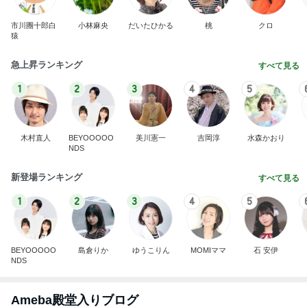
市川團十郎白
小林麻央
だいたひかる
桃
クロ
猿
急上昇ランキング
すべて見る
1
2
3
4
5
木村直人
BEYOOOOO
美川憲一
吉岡淳
水森かおり
NDS
新登場ランキング
すべて見る
1
2
3
4
5
BEYOOOOO
島倉りか
ゆうこりん
MOMIママ
石 安伊
NDS
Ameba殿堂入りブログ