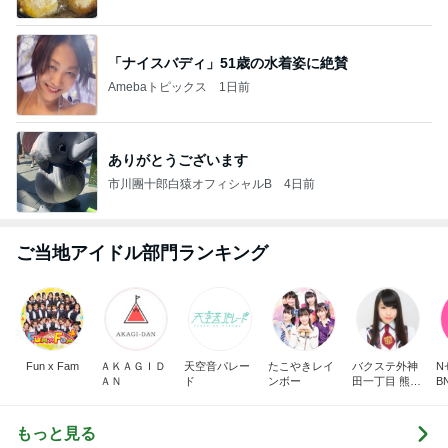
Ameba
「ナイスバディ」51歳の水着姿に絶賛
Amebaトピックス
1日前
ありがとうございます
市川團十郎白猿オフィシャルB
4日前
ご当地アイドル部門ランキング
Fun x Fam
ＡＫＡＧＩＤ
天空音パレー
たこやきレイ
バクステ外神
N
ＡＮ
ド
ンボー
田一丁目 熊本
B
美和
もっと見る