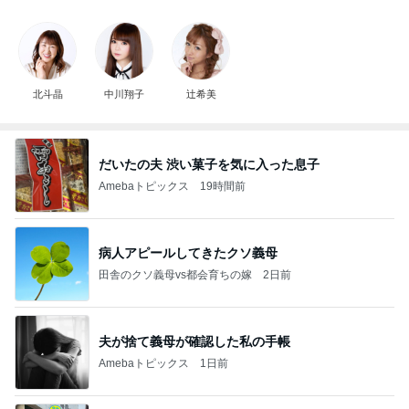
北斗晶
中川翔子
辻希美
だいたの夫 渋い菓子を気に入った息子
Amebaトピックス
19時間前
病人アピールしてきたクソ義母
田舎のクソ義母vs都会育ちの嫁
2日前
夫が捨て義母が確認した私の手帳
Amebaトピックス
1日前