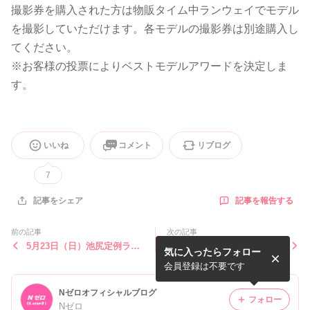
撮影券を購入された方は物販タイム中ランウェイでモデル
を撮影していただけます。各モデルの撮影券は別途購入し
てください。
※お客様の投票によりベストモデルアワードを決定しま
す。
いいね
コメント
リブログ
7
記事を報告する
記事をシェア
前の記事
次の記事
5月23日（日）池尻定例ライ
5月10日（日）カンドウ社内
気に入ったらフォロー
ブ ユギョン・リコソロデビ
大運動会 Nゼロリンピック
ュー曲発表スペシャル
2026
会員登録は不要です
Nゼロオフィシャルブログ
フォロー
Nゼロ