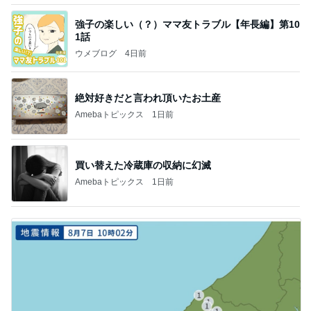
強子の楽しい（？）ママ友トラブル【年長編】第10
1話
ウメブログ
4日前
絶対好きだと言われ頂いたお土産
Amebaトピックス
1日前
買い替えた冷蔵庫の収納に幻滅
Amebaトピックス
1日前