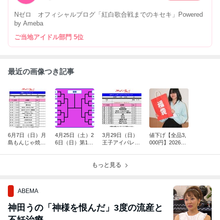
Nゼロ オフィシャルブログ「紅白歌合戦までのキセキ」Powered
by Ameba
ご当地アイドル部門 5位
最近の画像つき記事
6月7日（日）月
4月25日（土）2
3月29日（日）
値下げ【全品3,
島もんじゃ焼き
6日（日）第1回
王子アイパレ～
000円】2026年
イベント開催
アイドルグルー
花見イベント～
新春私物福袋は
プクイーントー
定例ライブ
ブログで販売し
ナメント3vs3
もっと見る
ます
出場
ABEMA
神田うの「神様を恨んだ」3度の流産と