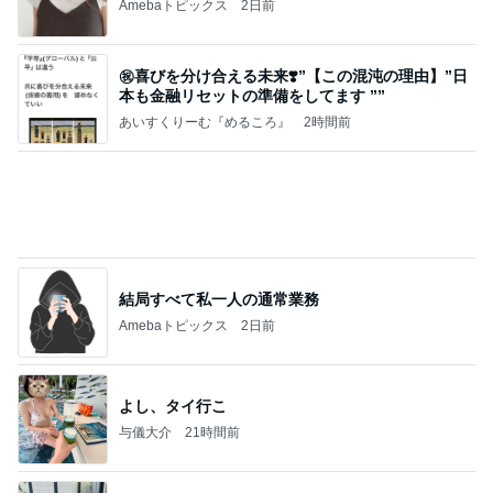
Amebaトピックス
2日前
㊗️喜びを分け合える未来❣️”【この混沌の理由】”⽇
本も⾦融リセットの準備をしてます ””
あいすくりーむ『めるころ』
2時間前
結局すべて私一人の通常業務
Amebaトピックス
2日前
よし、タイ行こ
与儀大介
21時間前