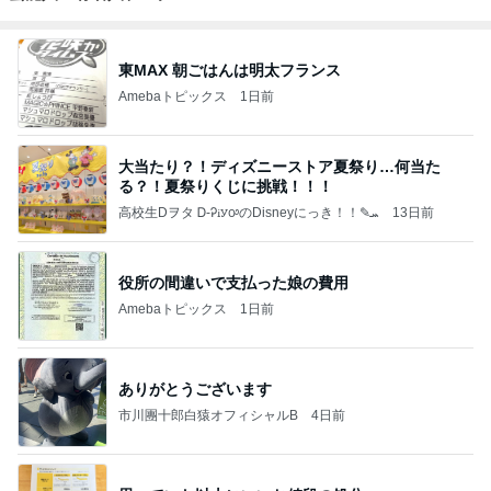
東MAX 朝ごはんは明太フランス
Amebaトピックス
1日前
大当たり？！ディズニーストア夏祭り…何当た
る？！夏祭りくじに挑戦！！！
高校生Dヲタ Ꭰ-ᎮꭵꭹꭴのDisneyにっき！！✎ܚ
13日前
役所の間違いで支払った娘の費用
Amebaトピックス
1日前
ありがとうございます
市川團十郎白猿オフィシャルB
4日前