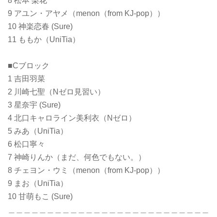
8 松本 梨花
9 アユン・アヤメ（menon（from KJ-pop））
10 神楽恋春 (Sure)
11 ももか（UniTia）
■Cブロック
1 吉田羽菜
2 川崎七聖（Nゼロ見習い）
3 星奈宇 (Sure)
4 北口キャロライン美利衣（Nゼロ）
5 みあ（UniTia）
6 松口寧々
7 神崎りんか（まだ、何色でもない。）
8 チェヨン・ウミ（menon（from KJ-pop））
9 まお（UniTia）
10 甘萌もこ (Sure)
＿＿＿＿＿＿＿＿＿＿＿＿＿＿＿＿＿＿＿＿＿＿＿＿＿＿