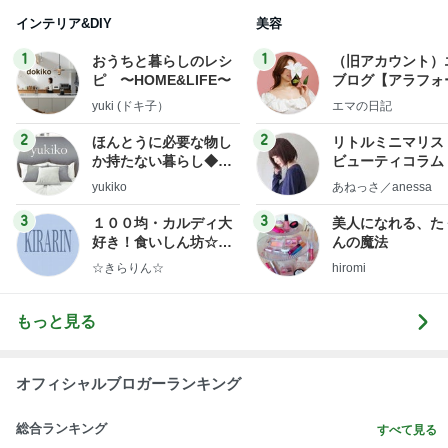
インテリア&DIY
美容
1
1
おうちと暮らしのレシ
（旧アカウント）
ピ 〜HOME&LIFE〜
ブログ【アラフォ
社売却セカンドラ
yuki (ドキ子）
エマの日記
フ】
2
2
ほんとうに必要な物し
リトルミニマリス
か持たない暮らし◆Ke
ビューティコラム 
ep Life Simple◆〜イ
little minimalist'
yukiko
あねっさ／anessa
ンテリアのきろく〜
uty colum
3
3
１００均・カルディ大
美人になれる、た
好き！食いしん坊☆き
んの魔法
らりん☆のブログ
☆きらりん☆
hiromi
もっと見る
オフィシャルブロガーランキング
総合ランキング
すべて見る