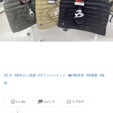
#
正月
#
新年のご挨拶
#
ダウンジャケット
#
熊本県
#
球磨郡
#
味
岡
いいね
コメント
リブログ
2