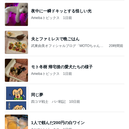
夜中に一瞬ドキッとする怪しい光
Amebaトピックス
1日前
夫とファミレスで晩ごはん
武東由美オフィシャルブログ「MOTOちゃんと
20時間前
のはっぴぃな毎日」Powered by Ameba
モト冬樹 帰宅後の愛犬たちの様子
Amebaトピックス
1日前
同じ夢
四コマ戦士 パパ戦記
10日前
1人で頼んだ200円の白ワイン