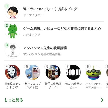
1
連ドラについてじっくり語るブログ
ドラマミタロー
2
ゲーム感想、レビューなどなど趣味に関するまとめ
こだまもとる
3
アンパンマン先生の映画講座
アンパンマン先生の映画講座
4
5
6
7
8
三角絞めでつ
怒りくまのブ
勝手に映画紹
MOJIの映画レ
ぶっちゃけシ
かまえて2
ログ（仮）
介！？
ビュー
ネマ人生一直
線！❁
もっと見る