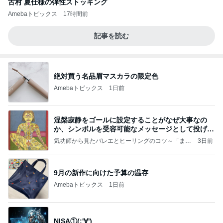
古村 夏仕様の弾性ストッキング
Amebaトピックス
17時間前
記事を読む
絶対買う名品眉マスカラの限定色
Amebaトピックス
1日前
涅槃寂静をゴールに設定することがなぜ大事なの
か、シンボルを受容可能なメッセージとして投げる
ことが
気功師から見たバレエとヒーリングのコツ～「まと
3日前
いのば」ブログ
9月の新作に向けた予算の温存
Amebaトピックス
1日前
NISA①(;'∀')