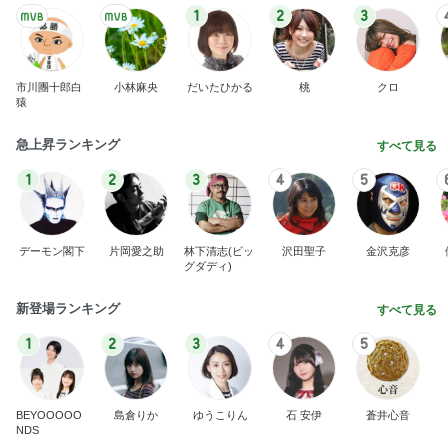
1
2
3
市川團十郎白
小林麻央
だいたひかる
桃
クロ
猿
急上昇ランキング
すべて見る
1
2
3
4
5
デーモン閣下
片岡愛之助
林下清志(ビッ
沢田聖子
金沢克彦
グダディ)
新登場ランキング
すべて見る
1
2
3
4
5
BEYOOOOO
島倉りか
ゆうこりん
石 安伊
蒼井心音
NDS