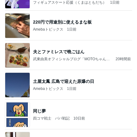
なす
フィギュアスケート応援（くまはともだち）
1日前
220円で用途別に使えるまな板
Amebaトピックス
1日前
夫とファミレスで晩ごはん
武東由美オフィシャルブログ「MOTOちゃんと
20時間前
のはっぴぃな毎日」Powered by Ameba
土屋太鳳 広島で迎えた原爆の日
Amebaトピックス
1日前
同じ夢
四コマ戦士 パパ戦記
10日前