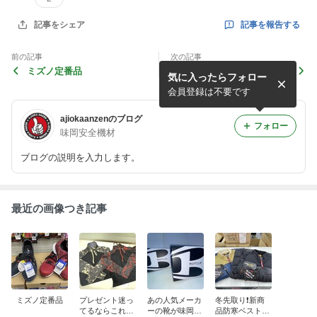
記事を報告する
記事をシェア
前の記事
次の記事
ミズノ定番品
プレゼント迷ってるならこれ
気に入ったらフォロー
にして❕❕
会員登録は不要です
ajiokaanzenのブログ
フォロー
味岡安全機材
ブログの説明を入力します。
最近の画像つき記事
ミズノ定番品
プレゼント迷っ
あの人気メーカ
冬先取り❗新商
てるならこれに
ーの靴が味岡安
品防寒ベスト入