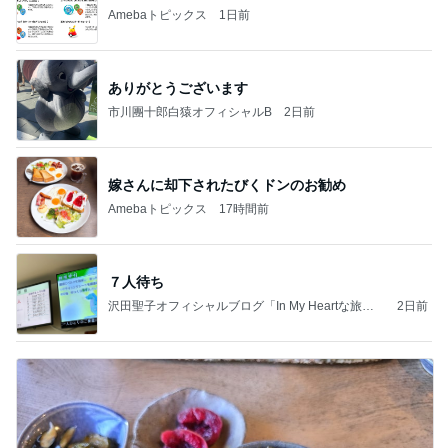
Amebaトピックス
1日前
ありがとうございます
市川團十郎白猿オフィシャルB
2日前
嫁さんに却下されたびくドンのお勧め
Amebaトピックス
17時間前
７人待ち
沢田聖子オフィシャルブログ「In My Heartな旅日
2日前
記」by Ameba