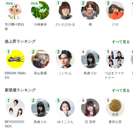
1
2
3
市川團十郎白
小林麻央
だいたひかる
桃
クロ
猿
急上昇ランキング
すべて見る
1
2
3
4
5
EBiDAN 39&Ki
高山善廣
こいたん
島倉りか
つばきファク
DS
トリー
新登場ランキング
すべて見る
1
2
3
4
5
BEYOOOOO
島倉りか
ゆうこりん
石 安伊
蒼井心音
NDS