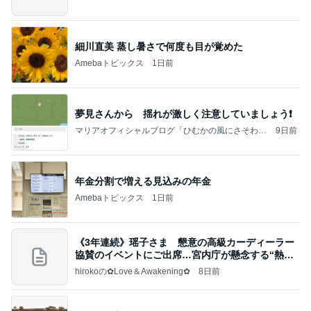
細川直美 蒸し暑さで何度も目が覚めた
Amebaトピックス
1日前
夢見さんから 揺れが激しく注意していましょう❗️
マリアオフィシャルブログ「ひむかの風にさそわれ
9日前
て」Powered by Ameba
年金分割で増える見込みの年金
Amebaトピックス
1日前
《3年連続》瑶子さま 懇意の高級カーディーラー
協賛のイベントにご出席…宮内庁が懸念する“熱心
すぎ
hirokoの✿Love＆Awakening✿
8日前