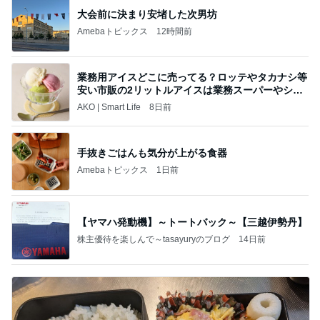
大会前に決まり安堵した次男坊
Amebaトピックス
12時間前
業務用アイスどこに売ってる？ロッテやタカナシ等
安い市販の2リットルアイスは業務スーパーやシャ
トレ
AKO | Smart Life
8日前
手抜きごはんも気分が上がる食器
Amebaトピックス
1日前
【ヤマハ発動機】～トートバック～【三越伊勢丹】
株主優待を楽しんで～tasayuryのブログ
14日前