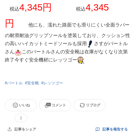
4,345円
4,345
税込
税込
円
他にも、濡れた路面でも滑りにくい全面ラバー
の耐滑耐油グリップソールを塗装しており、クッション性
の高いハイカットミードソールも採用
さすがバートル
さん
このバートルさんの安全靴は在庫がなくなり次第
終了今すぐ安全機材にレッツゴー
#
バートル
#
安全靴
#
レッツゴー
いいね
コメント
リブログ
2
記事を報告する
記事をシェア