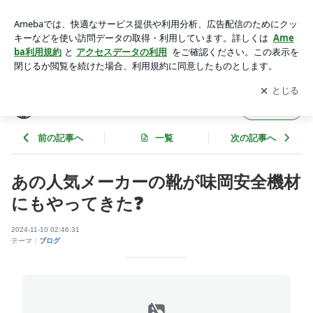
あの人気メーカーの靴が味岡安全機材にもやってきた❓ | ajioka
anzenのブログ
アプリをダウンロードして
ブログの更新通知
を受け取りまし
開く
ょう。
ajiokaanzenのブログ
フォロー
前の記事へ
一覧
次の記事へ
あの人気メーカーの靴が味岡安全機材
にもやってきた❓
2024-11-10 02:46:31
テーマ：
ブログ