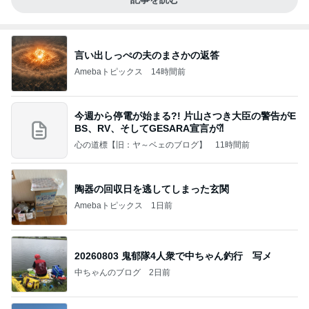
言い出しっぺの夫のまさかの返答
Amebaトピックス
14時間前
今週から停電が始まる?! 片山さつき大臣の警告がE
BS、RV、そしてGESARA宣言が⁈
心の道標【旧：ヤ～ベェのブログ】
11時間前
陶器の回収日を逃してしまった玄関
Amebaトピックス
1日前
20260803 鬼郁隊4人衆で中ちゃん釣行 写メ
中ちゃんのブログ
2日前