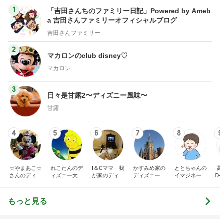
1
「吉田さんちのファミリー日記」Powered by Ameb
a 吉田さんファミリーオフィシャルブログ
吉田さんファミリー
2
マカロンのclub disney♡
マカロン
3
日々是甘露2〜ディズニー風味〜
甘露
4
5
6
7
8
☆やまあこ☆
れこたんのデ
I＆Cママ 我
かすみめ家の
ととちゃんの
さんのディズ
ィズニー大好
が家のディズ
ディズニー大
イマジネーシ
Ꭰ
ニー日記
き♡孫4人
ニー♡ブログ
好き遠方組的
ョンタイム
ディズニー生
活
もっと見る