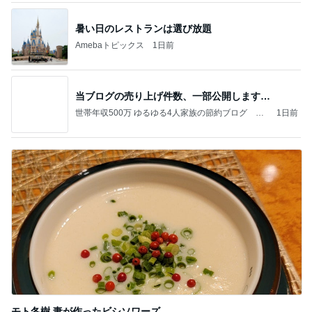
暑い日のレストランは選び放題
Amebaトピックス
1日前
当ブログの売り上げ件数、一部公開します…
世帯年収500万 ゆるゆる4人家族の節約ブログ 〜
1日前
ケチ旦那と金銭感覚マヒ嫁の日々〜
モト冬樹 妻が作ったビシソワーズ