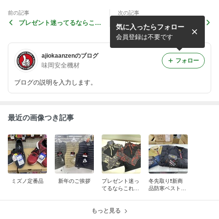
前の記事
次の記事
プレゼント迷ってるならこれ
冬先取り❗新商品防寒ベスト
気に入ったらフォロー
にして❕❕
入荷しました~
会員登録は不要です
ajiokaanzenのブログ
フォロー
味岡安全機材
ブログの説明を入力します。
最近の画像つき記事
ミズノ定番品
新年のご挨拶
プレゼント迷っ
冬先取り❗新商
てるならこれに
品防寒ベスト入
して❕❕
荷しました~
もっと見る