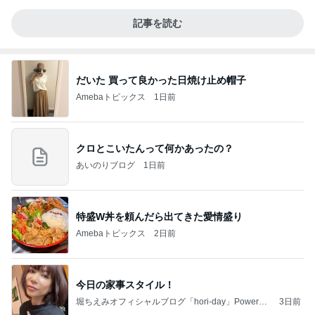
記事を読む
だいた 買って良かった日焼け止め帽子
Amebaトピックス
1日前
クロとこいたんって何かあったの？
あいのりブログ
1日前
特盛W丼を頼んだら出てきた愛情盛り
Amebaトピックス
2日前
今日の家事スタイル！
堀ちえみオフィシャルブログ「hori-day」Powered
3日前
by Ameba