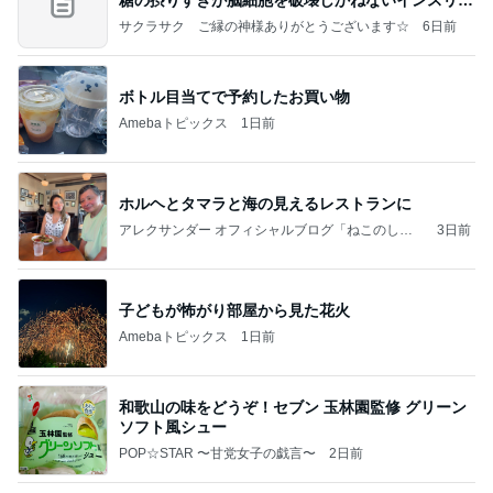
の恐
サクラサク ご縁の神様ありがとうございます☆
6日前
ボトル目当てで予約したお買い物
Amebaトピックス
1日前
ホルヘとタマラと海の見えるレストランに
アレクサンダー オフィシャルブログ「ねこのしっ
3日前
ぽ欲しいな」Powered by Ameba
子どもが怖がり部屋から見た花火
Amebaトピックス
1日前
和歌山の味をどうぞ！セブン 玉林園監修 グリーン
ソフト風シュー
POP☆STAR 〜甘党女子の戯言〜
2日前