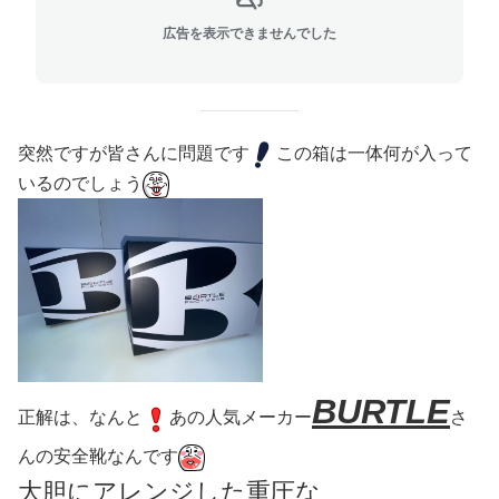
広告を表示できませんでした
突然ですが皆さんに問題です
この箱は一体何が入って
いるのでしょう
BU
RTLE
正解は、なんと
あの人気メーカー
さ
んの安全靴なんです
大胆にア
レンジした重圧な