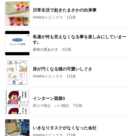
日常生活で起きたまさかの出来事
Amebaトピックス
1日前
私達が何も言えなくなる事を楽しみにしていまー
す｡
最後の悪あがき
2日前
床が汚くなる猫の可愛いしぐさ
Amebaトピックス
1日前
インターン面接3
四コマ戦士 パパ戦記
7日前
いきなりタスクがなくなった会社
Amebaトピックス
2日前