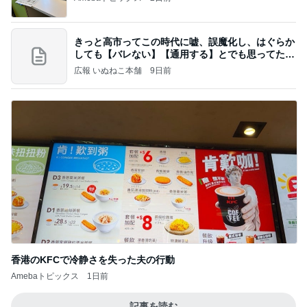
きっと高市ってこの時代に嘘、誤魔化し、はぐらか
しても【バレない】【通用する】とでも思ってたん
だろ
広報 いぬねこ本舗
9日前
香港のKFCで冷静さを失った夫の行動
Amebaトピックス
1日前
記事を読む