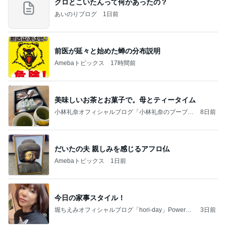
クロとこいたんって何かあったの？
あいのりブログ
1日前
前医が延々と始めた蝉の分布説明
Amebaトピックス
17時間前
美味しいお茶とお菓子で。母とティータイム
小林礼奈オフィシャルブログ「小林礼奈のブーブー
8日前
ブログ」Powered by Ameba
だいたの夫 親しみを感じるアフロ仏
Amebaトピックス
1日前
今日の家事スタイル！
堀ちえみオフィシャルブログ「hori-day」Powered
3日前
by Ameba