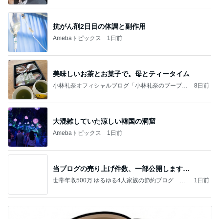
抗がん剤2日目の体調と副作用
Amebaトピックス
1日前
美味しいお茶とお菓子で。母とティータイム
小林礼奈オフィシャルブログ「小林礼奈のブーブー
8日前
ブログ」Powered by Ameba
大混雑していた涼しい韓国の洞窟
Amebaトピックス
1日前
当ブログの売り上げ件数、一部公開します…
世帯年収500万 ゆるゆる4人家族の節約ブログ 〜
1日前
ケチ旦那と金銭感覚マヒ嫁の日々〜