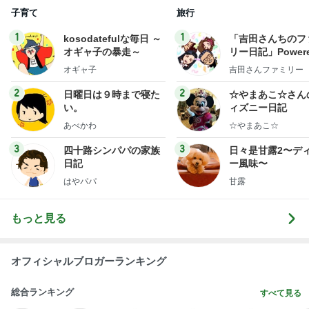
子育て
旅行
1
1
kosodatefulな毎日 ～
「吉田さんちのフ
オギャ子の暴走～
リー日記」Powere
y Ameba 吉田さ
オギャ子
吉田さんファミリー
ミリーオフィシャ
ログ
2
2
日曜日は９時まで寝た
☆やまあこ☆さん
い。
ィズニー日記
あべかわ
☆やまあこ☆
3
3
四十路シンパパの家族
日々是甘露2〜デ
日記
ー風味〜
はやパパ
甘露
もっと見る
オフィシャルブロガーランキング
総合ランキング
すべて見る