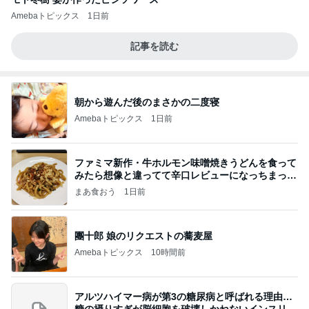
Amebaトピックス
1日前
記事を読む
朝から遊んだ後のまさかの二度寝
Amebaトピックス
1日前
ファミマ新作・牛ホルモン味噌焼きうどんを食って
みたら想像と違ってて辛口レビューになっちまった
話
まあ食おう
1日前
團十郎 娘のリクエストの蕎麦屋
Amebaトピックス
10時間前
アルツハイマー病が第3の糖尿病と呼ばれる理由…
糖の摂りすぎが脳細胞を破壊しかねないインスリン