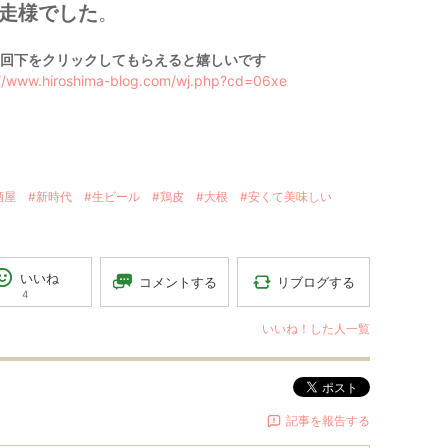
走様でした
。
回下をクリックしてもらえると嬉しいです
://www.hiroshima-blog.com/wj.php?cd=06xe
酒屋
#新時代
#生ビール
#鶏皮
#大根
#安くて美味しい
いいね
リブログする
コメントする
4
いいね！した人一覧
ポスト
記事を報告する