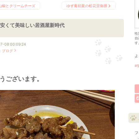
山椒とクリームチーズ
ゆず庵初夏の松花堂御膳
安くて美味しい居酒屋新時代
性
自
す
7-08 00:09:24
：
ブログ
よ
#
うございます。
フ