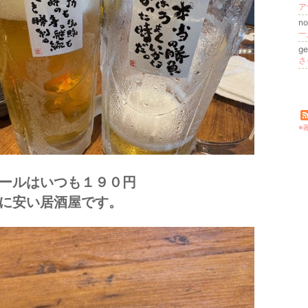
n
一
ge
さ
※
ールはいつも１９０円
に安い居酒屋です。