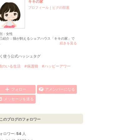
キキの家
プロフィール
｜
ピグの部屋
別：
女性
己紹介：猫が飼えるシェアハウス「キキの家」で
。
続きを見る
く使う公式ハッシュタグ
猫のいる生活
#保護猫
#ハッピーアワー
フォロー
アメンバーになる
メッセージを送る
このブログのフォロワー
ォロワー:
54
人