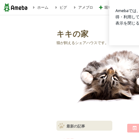
ホーム
ピグ
アメブロ
堀ちえみの夫 息子
安くて美味しい居酒屋新時代 | キキの家
キキの家
猫が飼えるシェアハウスです。
最新の記事