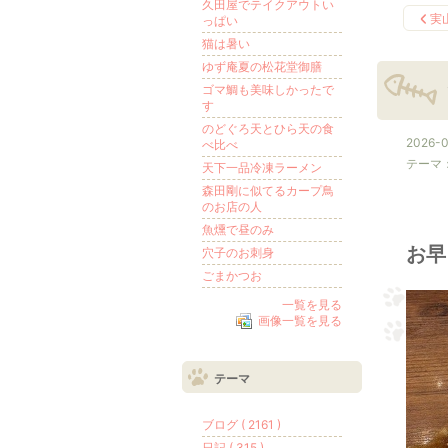
久田屋でテイクアウトい
実
っぱい
猫は暑い
ゆず庵夏の松花堂御膳
ゴマ鯛も美味しかったで
す
のどぐろ天とひら天の食
2026-0
べ比べ
テーマ
天下一品冷凍ラーメン
森田剛に似てるカープ鳥
のお店の人
魚燻で昼のみ
お早
穴子のお刺身
ごまかつお
一覧を見る
画像一覧を見る
テーマ
ブログ ( 2161 )
日記 ( 315 )