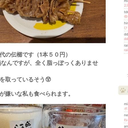
mi
2
td
倍
hi
ひ
d
d
r
r
代の伝櫛です（1本５０円）
jなんですが、全く脂っぽっくありませ
を取っているそう😲
が嫌いな私も食べられます。
m
ボ
n
ね
a