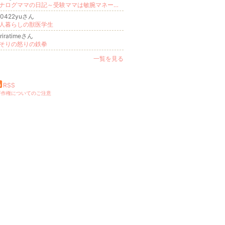
アナログママの日記～受験ママは敏腕マネージャー～
o0422yuさん
人暮らしの獣医学生
riratimeさん
そりの怒りの鉄拳
一覧を見る
RSS
著作権についてのご注意