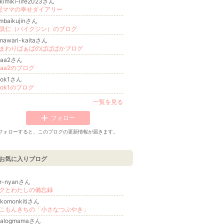
kimiki-life2023さん
児ママの幸せダイアリー
mbaikujinさん
倶仁（バイクジン）のブログ
mawari-kaitaさん
まわりばぁばのばばばかブログ
daa2さん
daa2のブログ
aiok1さん
aiok1のブログ
一覧を見る
フォロー
フォローすると、このブログの更新情報が届きます。
お気に入りブログ
ir-nyanさん
クとわたしの備忘録
ekomonkitiさん
こもんきちの「小さなつぶやき」
nalogmamaさん