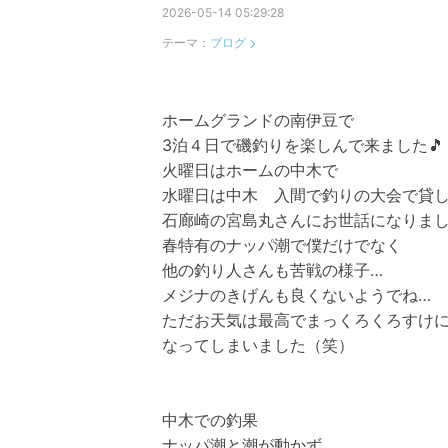
2026-05-14 05:29:28
テーマ：
ブログ
ホームグランドの南伊豆で
3泊４日で磯釣りを楽しんで来ました🎵
火曜日はホームの中木で
水曜日は中木 入間で釣りの大会で貸
石廊崎の宮島丸さんにお世話になりま
春特有のナッパ潮で僕だけでなく
他の釣り人さんも苦戦の様子…
メジナのきげんも良くないようでね…
ただお天気は最高でまっくろくろすけ
なってしまいました（笑）
中木での釣果
ナッパ潮と潮が動かず