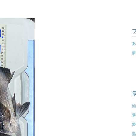
あ
夢
仙
夢
夢
熊