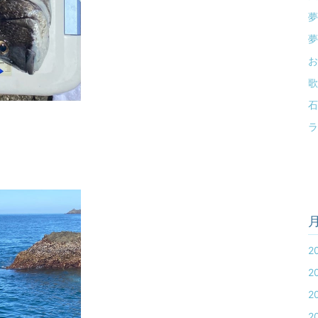
夢
夢
お
歌
石
ラ
2
2
2
2