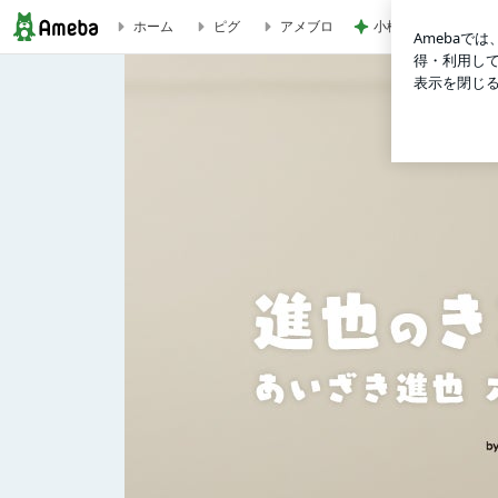
小柳ルミ子 55年通
ホーム
ピグ
アメブロ
ホームの南伊豆で磯釣り | あいざき進也オフィシャルブログ「進也の