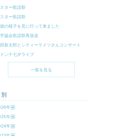
スター歌謡祭
スター歌謡祭
袋の様子を見に行って来ました
手協会歌謡祭再放送
田新太郎とシティーライツさんコンサート
ドンナ七夕ライブ
一覧を見る
月別
026
年
開
025
年
く
開
024
年
く
開
023
年
く