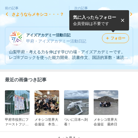
前の記事
次の記事
さようならメキシコ・・・？
FLLメキシコ世界大会 結果
気に入ったらフォロー
報告
会員登録は不要です
アイズアカデミー活動日記
フォロー
甲府・アイズアカデミー活動日記
山梨甲府・考える力を伸ばす学びの場・アイズアカデミーです。
レゴ®ブロックを使った能力開発、読書作文、国語的算数・速読教
室。 ファーストレゴリーグ(FLL)チーム「FIRST FUJISAN」の教
室です。 https://aizac.net
最近の画像つき記事
甲府市役所にフ
メキシコ世界大
ついに日本へ到
メキシコ世界大
ァーストフジサ
会遠征 本当の
着！
会遠征 最終日
ン世界大会部門
最終日
優勝を祝う懸垂