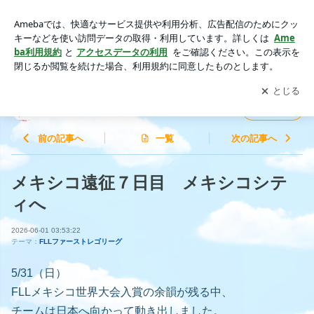
メキシコ遠征７日目 メキシコシティへ | アイズアカデミー活
動日記
アプリをダウンロードして
ブログの更新通知
を受け取りまし
開く
ょう。
アイズアカデミー活動日記
フォロー
前の記事へ
一覧
次の記事へ
メキシコ遠征７日目 メキシコシテ
ィへ
2026-06-01 03:53:22
テーマ：
FLLファーストレゴリーグ
5/31（日）
FLLメキシコ世界大会入賞の余韻が残る中、
チームは日本へ向かって動き出しました。