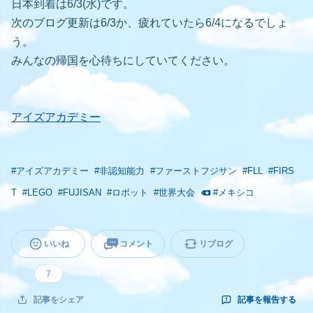
日本到着は6/3(水)です。
次のブログ更新は6/3か、疲れていたら6/4になるでしょ
う。
みんなの帰国を心待ちにしていてください。
アイズアカデミー
#
アイズアカデミー
#
非認知能力
#
ファーストフジサン
#
FLL
#
FIRS
T
#
LEGO
#
FUJISAN
#
ロボット
#
世界大会
#
メキシコ
いいね
コメント
リブログ
7
記事を報告する
記事をシェア