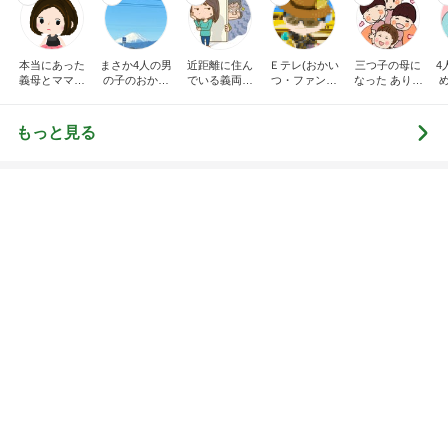
BEYOOOOO
ゆうこりん
島倉りか
石 安伊
蒼井心音
NDS
解凍で食べにくいコストコクッキー
Amebaトピックス
1日前
地獄
日本人
1日前
高橋英樹 200円野菜に感激した妻
Amebaトピックス
1日前
有名なのかな！？