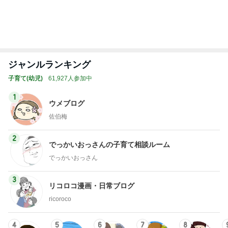
オフィシャルブロガーランキング
総合ランキング
すべて見る
1
2
3
市川團十郎白
小林麻央
だいたひかる
桃
クロ
猿
急上昇ランキング
すべて見る
1
2
3
4
5
AKB48
たんぽぽ川村
北村総一朗
北別府学
OCHA NORM
エミコ
A
新登場ランキング
すべて見る
1
2
3
4
5