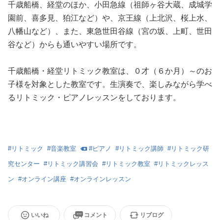
千歳船橋、経堂のほか、小田急線（祖師ヶ谷大蔵、成城学
園前、喜多見、狛江など）や、京王線（上北沢、桜上水、
八幡山など）、また、東急世田谷線（宮の坂、上町、世田
谷など）からも通いやすい場所です。
千歳船橋・経堂リトミック教室は、０才（６か月）～のお
子様を対象とした教室です。生演奏で、楽しみながら学べ
るリトミック・ピアノレッスンをしております。
#
リトミック
#
音楽教室
#
ピアノ
#
リトミック講師
#
リトミック研
究センター
#
リトミック講習会
#
リトミック教室
#
リトミックレッス
ン
#
オンライン講座
#
オンラインレッスン
いいね
コメント
リブログ