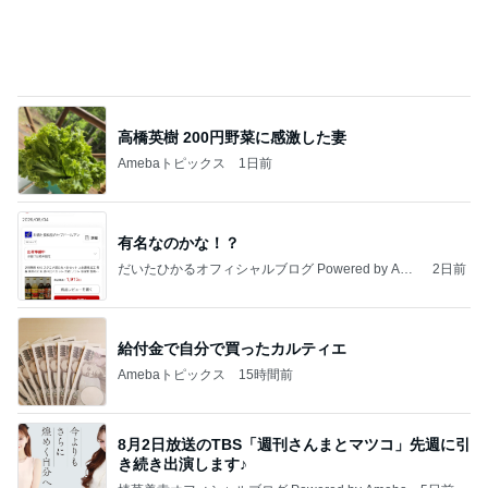
事務作業中に落ち着くスクイーズ
Amebaトピックス
1日前
記事を読む
朝からツッコミ満載な次女の出来事
Amebaトピックス
1日前
相続税を、払えないで、売りに出されて不動産は、
外国のお金持ちに買われているそうです。やばいで
すよ
ht9299yzf祈りのブログ
5日前