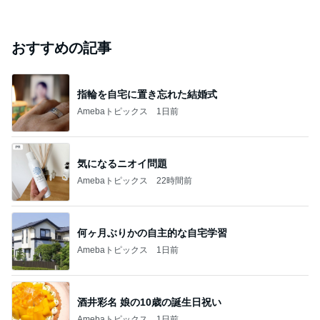
#
ピアノ
毎年ピティナで思うこと
momoのワーママ、ワンオペ育児奮闘記
2026年8月5日
英会話／最近の倦怠感／バセドウ病 の話
ピアノ教師Sayo 再生不良性貧血とともに生きる
2026年8月5日
【トラブル·厄日?】こんな日常もあります
とんちの里のピアニスト竿下和美~ステージ4・癌と闘う
2026年8月5日
ピアニスト~
このハッシュタグの記事を見る