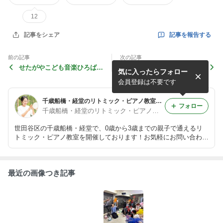
12
記事を報告する
記事をシェア
前の記事
次の記事
せたがやこども音楽ひろば、
せたがやこども音楽ひろば、
気に入ったらフォロー
ファミリーコンサートのお知
始まります！
らせ♬
会員登録は不要です
千歳船橋・経堂のリトミック・ピアノ教室♪親子でわくわく！楽しいレッスン
フォロー
千歳船橋・経堂のリトミック・ピアノ教室講師♬ 高木 愛
世田谷区の千歳船橋・経堂で、0歳から3歳までの親子で通えるリ
トミック・ピアノ教室を開催しております！お気軽にお問い合わせ
ください！
最近の画像つき記事