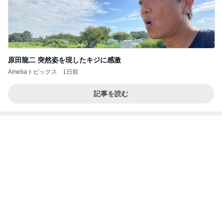
話題のスイカ丸ごとアイス♡
さとみるくのロサンゼルス⇔ハワイ夢日記
7日前