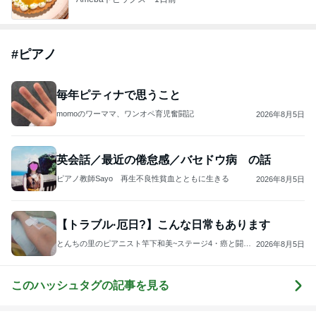
芸能人・有名人ブログ TOPへ
本田真凜 喜びの報告に祝福と反響
Amebaトピックス
1日前
開卡
くいしんぼうCAMのもっとおいしい台湾!!!!
2日前
要介護5の志茂田景樹 入浴は3人がかり
Amebaトピックス
1日前
TOPTOY☆Cocoa Workshop
ディズニーファン Dのブログ
8日前