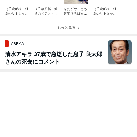
（千歳船橋・経
（千歳船橋・経
せたがやこども
（千歳船橋・経
堂のリトミッ
堂のピアノ・リ
音楽ひろば♬フ
堂のリトミッ
ク・ピアノ教室
トミック教室
ァミリーコンサ
ク・ピアノ教室
♬）英語リトミ
♬）ピアノ発表
ート開催しまし
♬）誰とも比べ
ック：サマーフ
会を開催しまし
もっと見る
た！
ない子育て
ェスティバルを
た！
開催しました！
ABEMA
清水アキラ 37歳で急逝した息子 良太郎
さんの死去にコメント