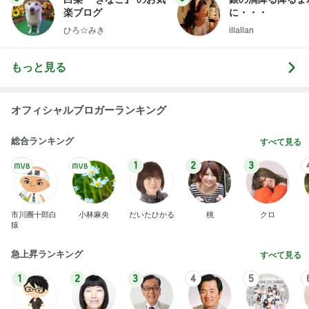
原田龍二 突然姿を現したキジに感激
Amebaトピックス
1日前
記事を読む
ママ友3家族での夏のバーベキュー
Amebaトピックス
10時間前