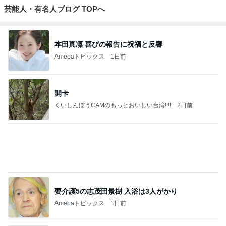
ジャンルランキング
子育て(幼児)
61,927人参加中
1
ウメブログ
佐伯梅
2
でっかいおっさんの子育て相談ルーム
でっかいおっさん
3
リコロコ漫画・日常ブログ
ricoroco
4
5
6
7
8
本当にあった
まさか4人の男
近距離に住ん
Ｅテレ(おかい
三つ子の母に
4
義母とママ友
の子のおかあ
でいる義両親
つ・ファンタ
なった ありつ
の話
さんになるな
に苦しめられ
ーネ！)の日々
ん日記。
んて。
てます。
共