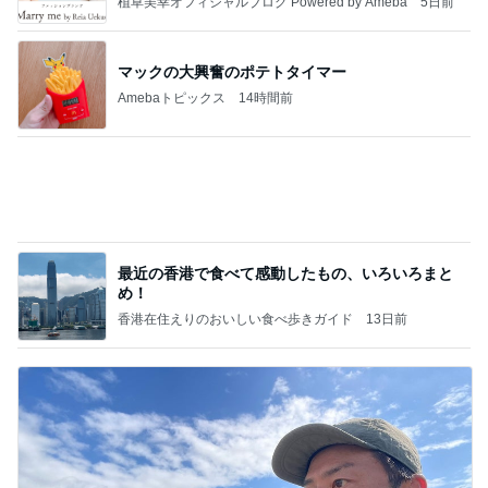
株主優待でやっと購入できたベルト
Amebaトピックス
1日前
高橋直純のトラブルメーカー第1167回更新しまし
た！
高橋直純オフィシャルブログ「なおずみぶろぐ」
11日前
Powered by Ameba
無言で送迎した37.3℃の双子
Amebaトピックス
1日前
8月6日「めざましテレビ」林佑香さん着用のウィル
セレクションの小花刺繍タックスリーブカーディガ
ン
れなのブログ
14時間前
個人的には旨い野菜たっぷりのスープ
Amebaトピックス
1日前