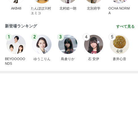
何故トランプ大統領が日本円を支援するのかと聞か
れた時の答え
nokoarikonのブログ
2日前
原田龍二の妻 汗をかきながら食べた物
Amebaトピックス
1日前
敬三さんも言いよったのよか。そうか。それは茂美
のしてはならない禁じ手だったな。陣内が言いよる
のよ
nanasantojiroのブログ
2日前
夜寝る時の気分が違う布団乾燥機
Amebaトピックス
1日前
【ANAプレミアムクラス初体験】雷で50分遅延…
沖縄往復で分かった「余裕を買う」価値