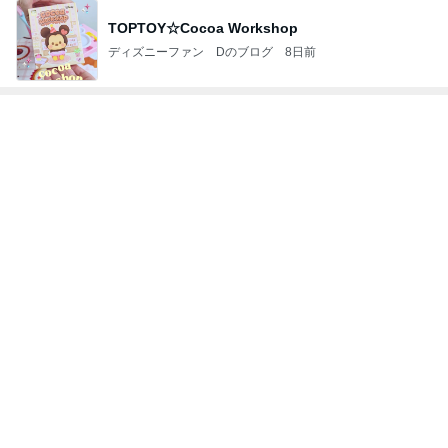
もっと見る
トップブロガーランキング
ペット
ファッション
1
1
妻です。ママです
しろとくろしろ
です。
たまねぎ
eri.
2
2
母さんは今日も世話を
40代からの大人
やく
アルを品良く着こ
ファッションブロ
藤緒 ミルカ
えりん
3
3
白柴 『きなこ』 のお気
銀の滴降る降るま
楽ブログ
に・・・
ひろ☆みき
illallan
もっと見る