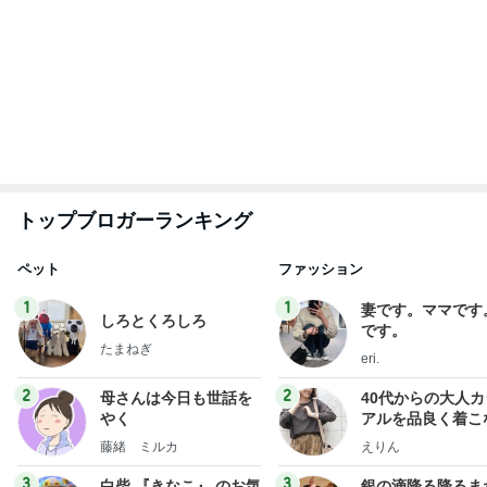
だいたひかるオフィシャルブログ Powered by Ame
2日前
ba
給付金で自分で買ったカルティエ
Amebaトピックス
15時間前
8月2日放送のTBS「週刊さんまとマツコ」先週に引
き続き出演します♪
植草美幸オフィシャルブログ Powered by Ameba
5日前
マックの大興奮のポテトタイマー
Amebaトピックス
14時間前
最近の香港で食べて感動したもの、いろいろまと
め！
香港在住えりのおいしい食べ歩きガイド
13日前