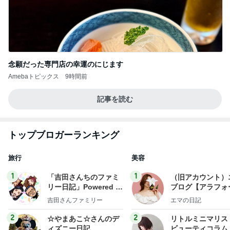
我慢できなくなりハワイで念願のお鮨
Amebaトピックス
1日前
2026/07/28(K) 4本
何でかな？何でだろ？
11日前
癒された洗濯機からのメッセージ
Amebaトピックス
1日前
明日は1人で
だいたひかるオフィシャルブログ Powered by Ame
1日前
ba
友人の好みを思い出し変更した土産