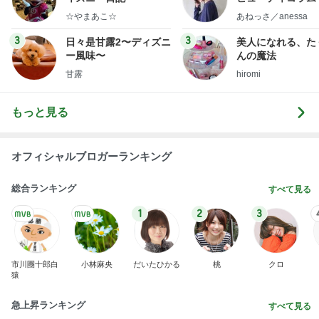
Amebaトピックス
1日前
悲しすぎて立ち直れない。
クロオフィシャルブログPowered by Ameba
1日前
子連れに配慮がすごい最高のホテル
Amebaトピックス
16時間前