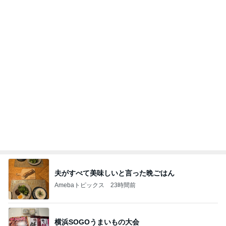
私達が何も言えなくなる事を楽しみにしていまー
す｡
最後の悪あがき
2日前
モト冬樹 吠える準備をする愛犬
Amebaトピックス
10時間前
インターン面接3
四コマ戦士 パパ戦記
7日前
川崎麻世 81歳大将の昭和な寿司屋
Amebaトピックス
10時間前