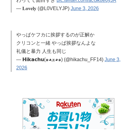
わってて面白すぎ
pic.twitter.com/acGk8e6yJA
— 𝐋𝐨𝐯𝐞𝐥𝐲 (@L0VELYJP)
June 3, 2026
やっぱケフカに挨拶するのが正解か
クリコンと一緒 やっぱ挨拶なんよな
礼儀と暴力 人生も同じ
— 𝗛𝗶𝗸𝗮𝗰𝗵𝘂(๑◕ܫ◕๑) (@hikachu_FF14)
June 3,
2026
PR