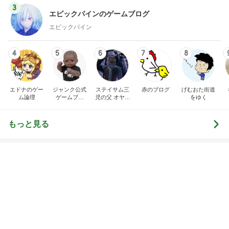
念願だった専門店の幸運のにじます
Amebaトピックス
9時間前
記事を読む
トップブロガーランキング
旅行
美容
1
1
「吉田さんちのファミ
（旧アカウント）
リー日記」Powered b
ブログ【アラフォ
y Ameba 吉田さんファ
社売却セカンドラ
吉田さんファミリー
エマの日記
ミリーオフィシャルブ
フ】
ログ
2
2
☆やまあこ☆さんのデ
リトルミニマリス
ィズニー日記
ビューティコラム 
little minimalist'
☆やまあこ☆
あねっさ／anessa