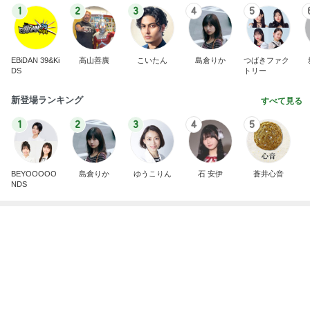
記事を読む
ソワソワ期のフライング検査と執着
Amebaトピックス
9時間前
今日の服装 ブログ読んでくれてて嬉しい瞬間。
桃オフィシャルブログ Powered by Ameba
1日前
高橋英樹 ハリ治療の後に二色蕎麦
Amebaトピックス
10時間前