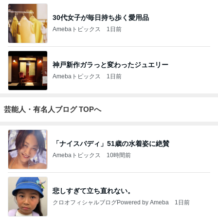
柴咲コウ 喜びの報告に芸能界からも祝福
Amebaトピックス
1日前
2026/07/28(K) 4本
何でかな？何でだろ？
11日前
ジャンルランキング
TV・PC・ポータブルゲーム
9,291人参加中
1
あさのよあけ
keme
2
ゲーム三昧! 狩人と猫の冒険宿
ろでぃ
3