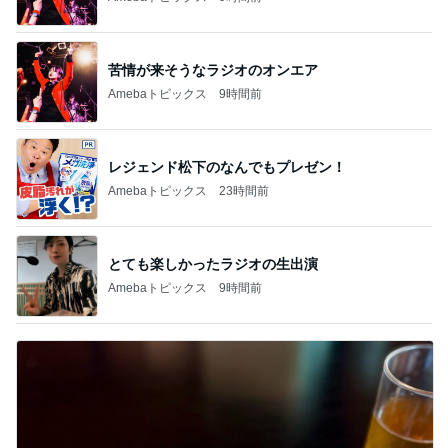
EBiDAN 39&Ki
高山善廣
こいたん
島倉りか
つばきファク
DS
トリー
新登場ランキング
すべて見る
1
2
3
4
5
BEYOOOOO
島倉りか
ゆうこりん
石 安伊
蒼井心音
NDS
夫がすべて美味しいと言った晩ごはん
Amebaトピックス
23時間前
横浜SOGOうまいもの大会
nanaオフィシャルブログ Powered by Ameba
11日前