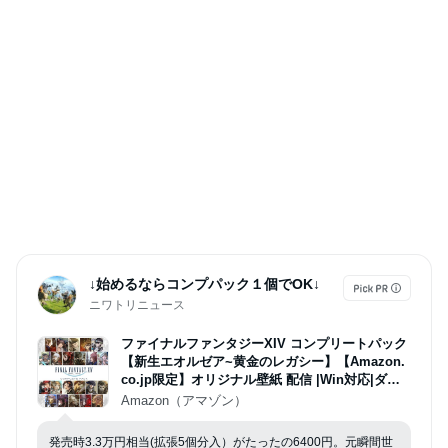
↓始めるならコンプパック１個でOK↓
ニワトリニュース
ファイナルファンタジーXIV コンプリートパック
【新生エオルゼア~黄金のレガシー】【Amazon.
co.jp限定】オリジナル壁紙 配信 |Win対応|ダウ
ンロード版
Amazon（アマゾン）
発売時3.3万円相当(拡張5個分入）がたったの6400円。元瞬間世