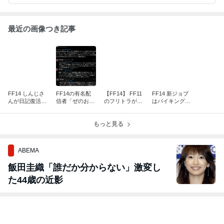
最近の画像つき記事
FF14 しんじさ
FF14の有名配
【FF14】 FF11
FF14 新ジョブ
んが日記復活、
信者「ぜのお
のフリトラが１
はバイキング
エナコさんの言
じ」が配信での
４日→無期限
か？？ファンフ
葉責めプレイ
攻撃的な発言に
に！LVも50→Lv
ェスの吉Pの発
（ご褒美）は続
よりBAN。ライ
もっと見る
75。 実装時期
言から推測。蛮
いてるらしいｗ
バルチームの工
不明。
神はヨルムンガ
作？
ンド？
ABEMA
飯田圭織「誰だか分からない」激変し
た44歳の近影