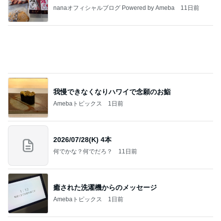
きっと高市ってこの時代に嘘、誤魔化し、はぐらか
しても【バレない】【通用する】とでも思ってたん
だろ
広報 いぬねこ本舗
9日前
小原正子 娘の希望は現金か高額玩具
Amebaトピックス
10時間前