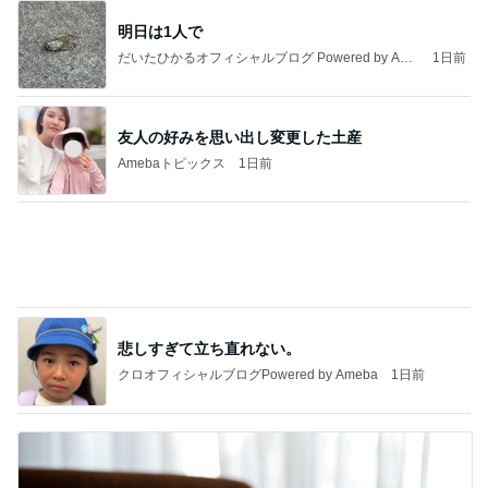
記事を読む
無くしたCHANELのコンパクト
Amebaトピックス
2日前
業務用アイスどこに売ってる？ロッテやタカナシ等
安い市販の2リットルアイスは業務スーパーやシャ
トレ
AKO | Smart Life
8日前
主治医から聞いていなかった胸水
Amebaトピックス
1日前