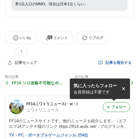
界1位人口のMMO。現在は日本1位くらい。
いいね
コメント
リブログ
1
記事を報告する
記事をシェア
前の記事
次の記事
FF14 ソロ攻略不可能なボス
FF14 絶はプレイしない人が
気に入ったらフォロー
を２PCでソロで攻略した猛
９０％以上だから配信見て面
者が現る
白い方向に舵を切った可能
会員登録は不要です
性。
FF14ニワトリニュース(・w・)
フォロー
ニワトリニュース
FF14のニュースサイトです。他のニュースも紹介します。 ↓エフ
エフ14アンテナ様のリンク https://ff14.axdx.net/ ↓ブログランキン
グ https://blog.with2.net/link/?id=2133828
TV・PC・ポータブルゲームジャンル 254位