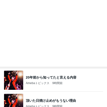
uty colum
3
3
日々是甘露2〜ディズニ
美人になれる、た
ー風味〜
んの魔法
甘露
hiromi
もっと見る
オフィシャルブロガーランキング
総合ランキング
すべて見る
1
2
3
市川團十郎白
小林麻央
だいたひかる
桃
クロ
猿
急上昇ランキング
すべて見る
1
2
3
4
5