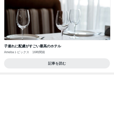
【ヤマハ発動機】～トートバック～【三越伊勢丹】
株主優待を楽しんで～tasayuryのブログ
14日前
天井の木が落ち着く心地良い寝室
Amebaトピックス
21時間前
今週から停電が始まる?! 片山さつき大臣の警告がE
BS、RV、そしてGESARA宣言が⁈
心の道標【旧：ヤ～ベェのブログ】
10時間前
実がならず花も咲かない寂しい庭
Amebaトピックス
1日前