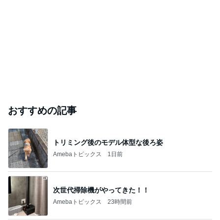
30代女子が毎日持ち歩く愛用品
Amebaトピックス
1日前
神戸新作ガラっと変わったジュエリー
Amebaトピックス
1日前
芸能人・有名人ブログ TOPへ
「ナイスバディ」51歳の水着姿に絶賛
Amebaトピックス
10時間前
悲しすぎて立ち直れない。
クロオフィシャルブログPowered by Ameba
1日前