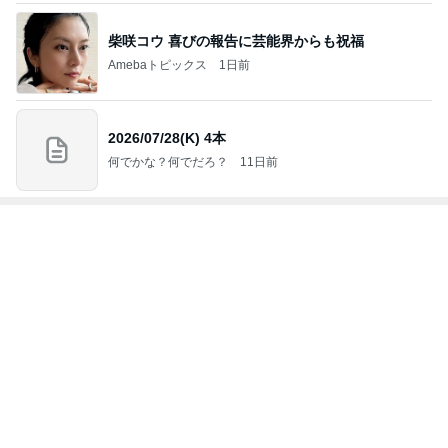
エピックパインのゲームブログ
エピックパイン
4
5
6
7
8
エドナのゲー
ジャンク公式
ステイサム三
赤のブログ
げむおた街道
ム論理
ゲームブロ
児の父 オヤジ
をゆく
グ Powered
日記
by(笑)
もっと見る
20年前から知ってたと言える内容
Amebaトピックス
9時間前
頂いた日焼け止めがもうない理由
Amebaトピックス
9時間前