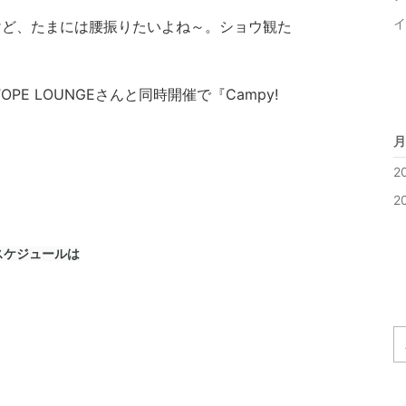
イ
けど、たまには腰振りたいよね～。ショウ観た
PE LOUNGEさんと同時開催で『Campy!
月
2
2
のスケジュールは