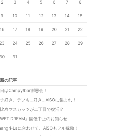
2
3
4
5
6
7
8
9
10
11
12
13
14
15
16
17
18
19
20
21
22
23
24
25
26
27
28
29
30
31
新の記事
日はCampy!bar謝恩会!!
子好き、デブも…好き…AiSOに集まれ！
比寿マスカッツが二丁目で復活!?
WET DREAM』開催中止のお知らせ
hangri-Laに合わせて、AiSOもフル稼働！