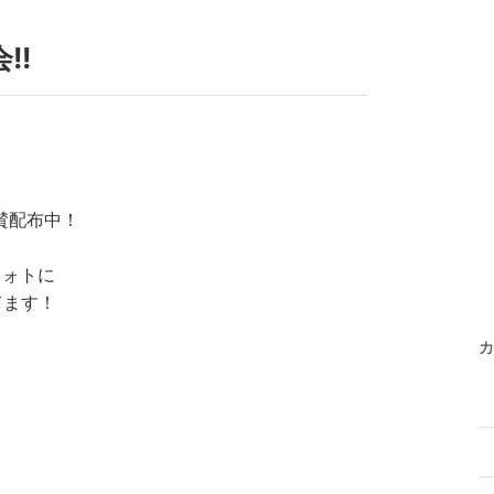
!!
絶賛配布中！
フォトに
てます！
カ