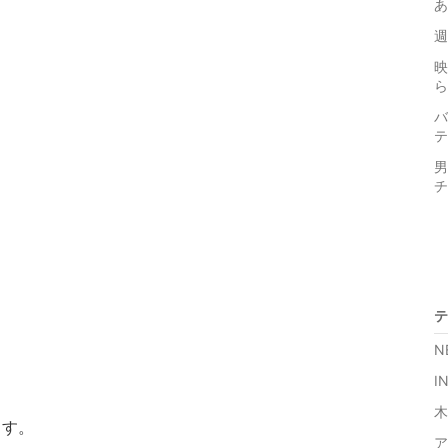
あ
週
映
ら
バ
テ
男
テ
N
I
。
木
ます。
ア