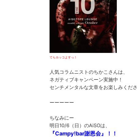
てらカッコよすっ！
人気コラムニストのちかこさんは、
ネガティブキャンペーン実施中！
センチメンタルな文章をお楽しみくだ
ーーーーー
ちなみにー
明日10/6（日）のAiSOは、
『Campy!bar謝恩会』！！