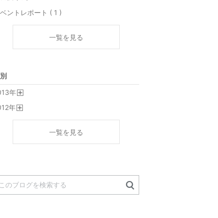
ベントレポート ( 1 )
一覧を見る
別
013
年
開
012
年
く
開
く
一覧を見る