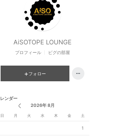
AiSOTOPE LOUNGE
プロフィール
ピグの部屋
フォロー
レンダー
2026年 8月
日
月
火
水
木
金
土
1