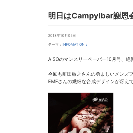
明日はCampy!bar謝恩会
2013年10月05日
テーマ：
INFOMATION
AiSOのマンスリーペーパー10月号、
今回も町田敏之さんの勇ましいメンズ
EMFさんの繊細な合成デザインが冴え