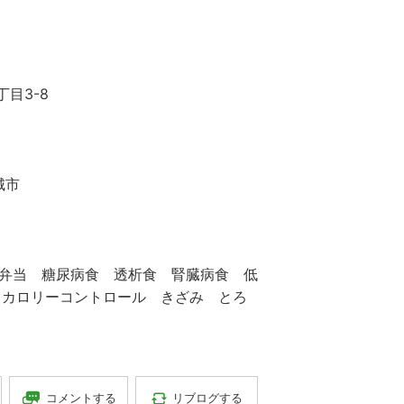
丁目3-8
城市
 弁当 糖尿病食 透析食 腎臓病食 低
 カロリーコントロール きざみ とろ
コメントする
リブログする