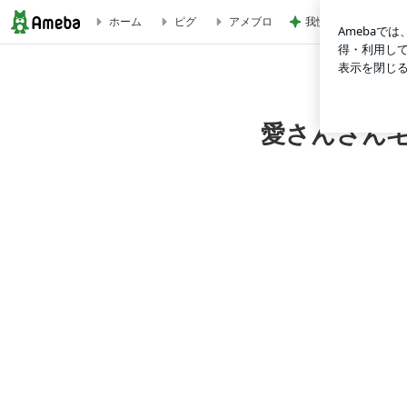
我慢をやめてお義母
ホーム
ピグ
アメブロ
河北新報の夕刊一面に掲載 | 愛さんさん宅食 ～ご高齢者向
愛さんさん宅