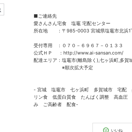
■ご連絡先
愛さんさん宅食 塩竈 宅配センター
所在地 ：〒985-0003 宮城県塩竈市北浜1
受付専用 ：０７０－６９６７－０１３３
公式ＨＰ ：http://www.ai-sansan.com/
配達エリア：塩竈市(離島除く),七ヶ浜町,多賀
※順次拡大予定
- 宮城 塩竈市 七ヶ浜町 多賀城市 宅配
リン食 低蛋白質食 たんぱく調整 高血圧
み ご高齢者 配食-
いいね