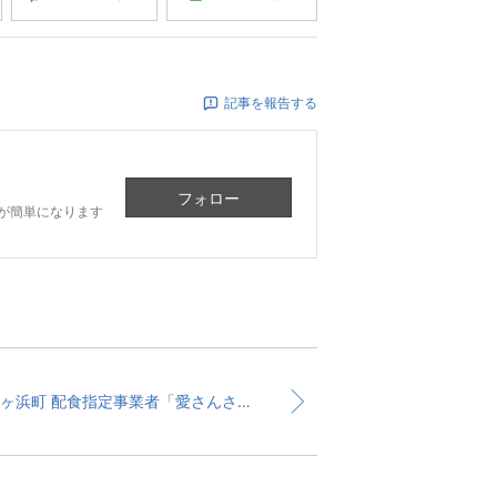
記事を報告する
フォロー
が簡単になります
七ヶ浜町 配食指定事業者「愛さんさん宅食」の宅配弁当