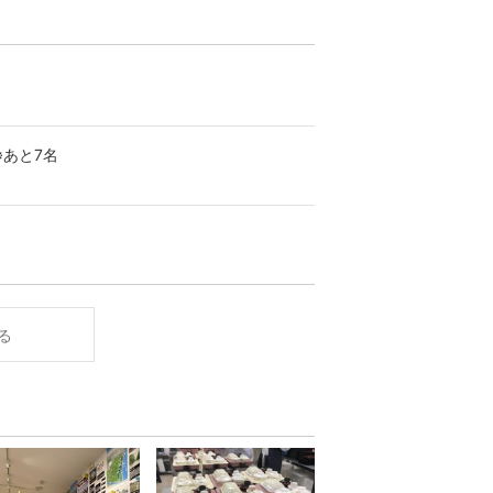
※あと7名
る